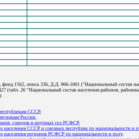
онд 1562, опись 336, Д.Д. 966-1001 ("Национальный состав на
-427 (табл. 26 "Национальный состав населения районов, районн
)
 республикам СССР
,
регионам России
,
онов, городов и крупных сел РСФСР
,
ого населения СССР и союзных республик по национальности и п
ого населения регионов РСФСР по национальности и полу
,