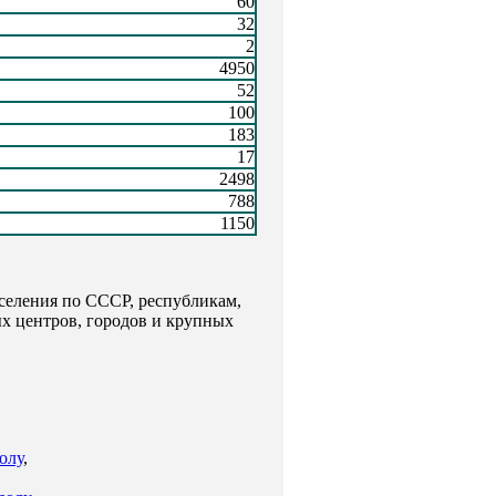
60
32
2
4950
52
100
183
17
2498
788
1150
селения по СССР, республикам,
ых центров, городов и крупных
олу
,