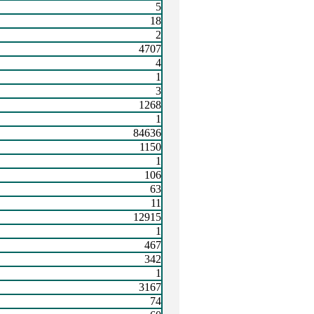
5
18
2
4707
4
1
3
1268
1
84636
1150
1
106
63
11
12915
1
467
342
1
3167
74