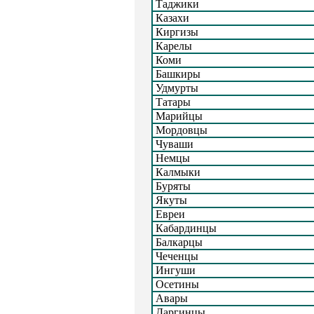
Таджики
Казахи
Киргизы
Карелы
Коми
Башкиры
Удмурты
Татары
Марийцы
Мордовцы
Чуваши
Немцы
Калмыки
Буряты
Якуты
Евреи
Кабардинцы
Балкарцы
Чеченцы
Ингуши
Осетины
Авары
Даргинцы