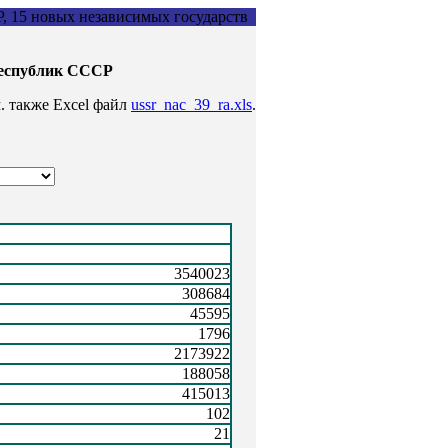
, 15 новых независимых государств
республик СССР
. также Excel файл
ussr_nac_39_ra.xls
.
3540023
308684
45595
1796
2173922
188058
415013
102
21