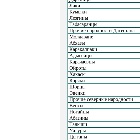
Лаки
Кумыки
Лезгины
Табасаранцы
Прочие народности Дагестана
Молдаване
Абхазы
Каракалпаки
Адыгейцы
Карачаевцы
Ойроты
Хакасы
Коряки
Шорцы
Эвенки
Прочие северные народности
Вепсы
Ногайцы
Абазины
Талыши
Уйгуры
Цыганы