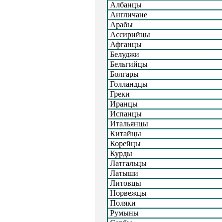
Албанцы
Англичане
Арабы
Ассирийцы
Афганцы
Белуджи
Бельгийцы
Болгары
Голландцы
Греки
Иранцы
Испанцы
Итальянцы
Китайцы
Корейцы
Курды
Латгальцы
Латыши
Литовцы
Норвежцы
Поляки
Румыны