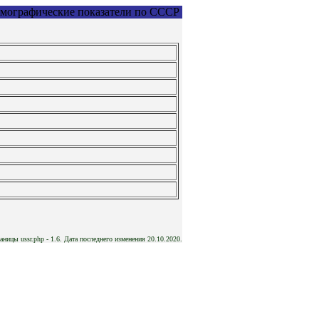
мографические показатели по СССР
аницы ussr.php - 1.6. Дата последнего изменения 20.10.2020.