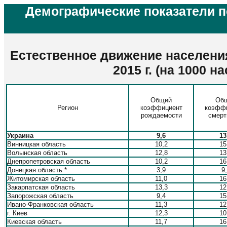
Демографические показатели 
Естественное движение населени
2015 г. (на 1000 н
Общий
Об
Регион
коэффициент
коэфф
рождаемости
смерт
Украина
9,6
13
Винницкая область
10,2
15
Волынская область
12,8
13
Днепропетровская область
10,2
16
Донецкая область *
3,9
9
Житомирская область
11,0
16
Закарпатская область
13,3
12
Запорожская область
9,4
15
Ивано-Франковская область
11,3
12
г. Киев
12,3
10
Киевская область
11,7
16