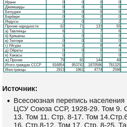
Ирани
0
0
0
0
Джемшиды
0
0
0
0
Белуджи
0
0
0
0
Бербери
0
0
0
0
Индусы
2
0
2
2
Прочие народности
62
71
133
55
а) Тавлинцы
6
1
7
6
б) Кряшены
1
0
1
0
в) Тептяри
0
0
0
0
г) Уйгуры
6
2
8
4
д) Ойраты
0
0
0
0
е) Хакасы
0
1
1
0
ж) Прочие
79
65
144
49
Итого граждан СССР
916854
953742
1870596
781325
Иностранцы
2913
1861
4774
2598
Источник:
Всесоюзная перепись населения 1
ЦСУ Союза ССР, 1928-29. Том 9. Ст
13. Том 11. Стр. 8-17. Том 14.Стр.
16. Стр.8-12. Том 17. Стр. 8-25. 