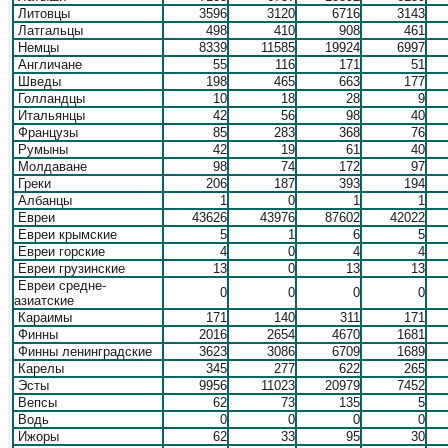
Литовцы
3596
3120
6716
3143
Латгальцы
498
410
908
461
Немцы
8339
11585
19924
6997
Англичане
55
116
171
51
Шведы
198
465
663
177
Голландцы
10
18
28
9
Итальянцы
42
56
98
40
Французы
85
283
368
76
Румыны
42
19
61
40
Молдаване
98
74
172
97
Греки
206
187
393
194
Албанцы
1
0
1
1
Евреи
43626
43976
87602
42022
Евреи крымские
5
1
6
5
Евреи горские
4
0
4
4
Евреи грузинские
13
0
13
13
Евреи средне-
0
0
0
0
азиатские
Караимы
171
140
311
171
Финны
2016
2654
4670
1681
Финны ленинградские
3623
3086
6709
1689
Карелы
345
277
622
265
Эсты
9956
11023
20979
7452
Вепсы
62
73
135
5
Водь
0
0
0
0
Ижоры
62
33
95
30