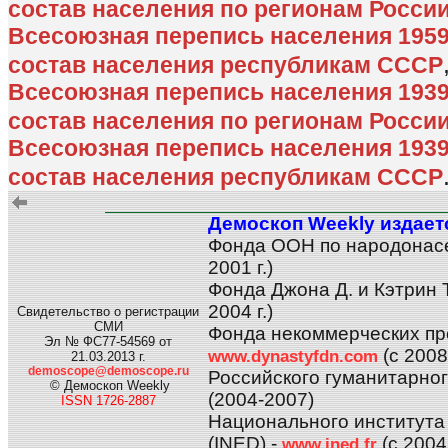
состав населения по регионам Росси
Всесоюзная перепись населения 195
состав населения республикам СССР
Всесоюзная перепись населения 193
состав населения по регионам Росси
Всесоюзная перепись населения 193
состав населения республикам СССР
Демоскоп Weekly издает
Фонда ООН по народонас
2001 г.)
Фонда Джона Д. и Кэтрин 
2004 г.)
Свидетельство о регистрации
СМИ
Фонда некоммерческих про
Эл № ФС77-54569 от
(с 2008 
www.dynastyfdn.com
21.03.2013 г.
demoscope@demoscope.ru
Российского гуманитарног
© Демоскоп Weekly
(2004-2007)
ISSN 1726-2887
Национального института
(INED) -
(с 2004 
www.ined.fr