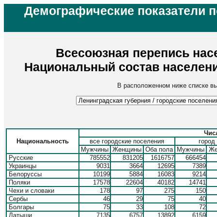
Демографические показатели 
Всесоюзная перепись насе
Национальный состав населен
В расположенном ниже списке вы
Чис
Национальность
все городские поселения
город
Мужчины
Женщины
Оба пола
Мужчины
Же
Русские
785552
831205
1616757
666454
Украинцы
9031
3664
12695
7389
Белоруссы
10199
5884
16083
9214
Поляки
17578
22604
40182
14741
Чехи и словаки
178
97
275
150
Сербы
46
29
75
40
Болгары
75
33
108
72
Латыши
7135
6757
13892
6159