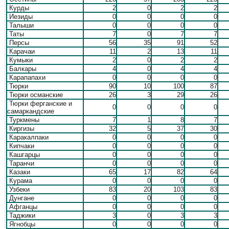
Курды
2
0
2
2
Иезиды
0
0
0
0
Талыши
0
0
0
0
Таты
7
0
7
7
Персы
56
35
91
52
Карачаи
11
2
13
11
Кумыки
2
0
2
2
Балкары
4
0
4
4
Карапапахи
0
0
0
0
Тюрки
90
10
100
87
Тюрки османские
26
3
29
26
Тюрки ферганские и
0
0
0
0
самаркандские
Туркмены
7
1
8
7
Киргизы
32
5
37
30
Каракалпаки
0
0
0
0
Кипчаки
0
0
0
0
Кашгарцы
0
0
0
0
Таранчи
0
0
0
0
Казаки
65
17
82
64
Курама
0
0
0
0
Узбеки
83
20
103
83
Дунгане
0
0
0
0
Афганцы
0
0
0
0
Таджики
3
0
3
3
Ягнобцы
0
0
0
0