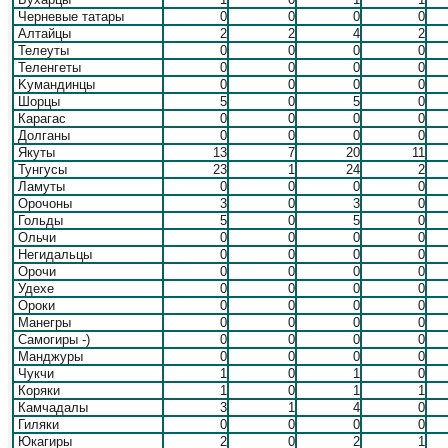
Черневые татары
0
0
0
0
Алтайцы
2
2
4
2
Телеуты
0
0
0
0
Теленгеты
0
0
0
0
Kумандинцы
0
0
0
0
Шорцы
5
0
5
0
Карагас
0
0
0
0
Долганы
0
0
0
0
Якуты
13
7
20
11
Тунгусы
23
1
24
2
Ламуты
0
0
0
0
Орочоны
3
0
3
0
Гольды
5
0
5
0
Ольчи
0
0
0
0
Негидальцы
0
0
0
0
Орочи
0
0
0
0
Удехе
0
0
0
0
Ороки
0
0
0
0
Манегры
0
0
0
0
Самогиры -)
0
0
0
0
Манджуры
0
0
0
0
Чукчи
1
0
1
0
Коряки
1
0
1
1
Камчадалы
3
1
4
0
Гиляки
0
0
0
0
Юкагиры
2
0
2
1