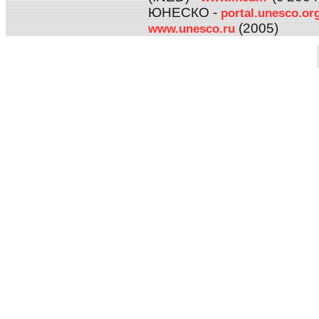
ЮНЕСКО -
portal.unesco.or
(2005)
www.unesco.ru