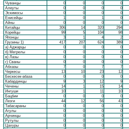
Чуванцы
0
0
0
0
Алеуты
0
0
0
0
Эскимосы
0
0
0
0
Енисейцы
1
0
1
0
Айны
0
0
0
0
Китайцы
306
14
320
294
Корейцы
99
5
104
98
Японцы
3
1
4
2
Грузины 1)
417
207
624
389
а) Аджарцы
0
0
0
0
б) Мегрелы
0
0
0
0
в) Лазы
0
0
0
0
г) Сваны
0
0
0
0
Абхазы
7
0
7
7
Черкесы
13
10
23
12
Бескесек-абаза
0
0
0
0
Кабардинцы
9
3
12
9
Чечены
14
1
15
14
Ингуши
10
1
11
10
Бацбии
0
0
0
0
Лезги
44
12
56
43
Табасараны
0
0
0
0
Агулы
0
0
0
0
Арчинцы
0
0
0
0
Рутулы
0
0
0
0
Цахуры
0
0
0
0