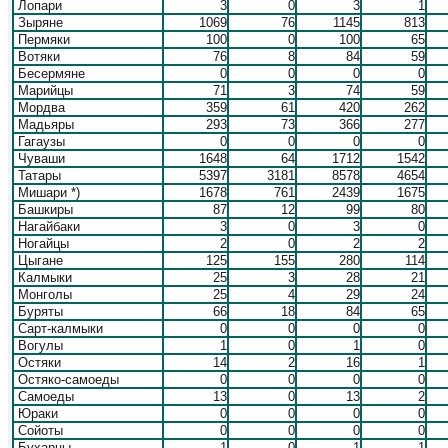
Лопари
3
0
3
1
Зыряне
1069
76
1145
813
Пермяки
100
0
100
65
Вотяки
76
8
84
59
Бесермяне
0
0
0
0
Марийцы
71
3
74
59
Мордва
359
61
420
262
Мадьяры
293
73
366
277
Гагаузы
0
0
0
0
Чуваши
1648
64
1712
1542
Татары
5397
3181
8578
4654
Мишари *)
1678
761
2439
1675
Башкиры
87
12
99
80
Нагайбаки
3
0
3
0
Ногайцы
2
0
2
2
Цыгане
125
155
280
114
Калмыки
25
3
28
21
Монголы
25
4
29
24
Буряты
66
18
84
65
Сарт-калмыки
0
0
0
0
Вогулы
1
0
1
0
Остяки
14
2
16
1
Остяко-самоеды
0
0
0
0
Самоеды
13
0
13
2
Юраки
0
0
0
0
Сойоты
0
0
0
0
Бухарцы
1
0
1
1