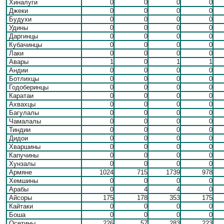
Хиналуги
0
0
0
0
Джеки
0
0
0
0
Будухи
0
0
0
0
Удины
0
0
0
0
Даргинцы
0
0
0
0
Кубачинцы
0
0
0
0
Лаки
0
0
0
0
Авары
1
0
1
1
Андии
0
0
0
0
Ботлихцы
0
0
0
0
Годоберинцы
0
0
0
0
Каратаи
0
0
0
0
Ахвахцы
0
0
0
0
Багулалы
0
0
0
0
Чамалалы
0
0
0
0
Тиндии
0
0
0
0
Дидои
0
0
0
0
Хваршины
0
0
0
0
Капучины
0
0
0
0
Хунзалы
0
0
0
0
Армяне
1024
715
1739
978
Хемшины
0
0
0
0
Арабы
0
4
4
0
Айсоры
175
178
353
175
Кайтаки
0
0
0
0
Боша
0
0
0
0
Осетины
226
57
283
223