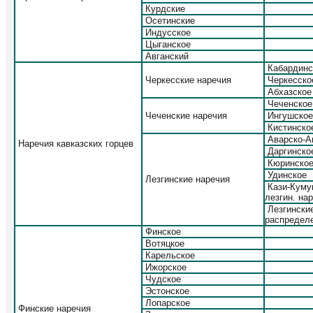
Курдские
Осетинские
Индусское
Цыганское
Авганский
Кабардинс
Черкесские наречия
Черкесско
Абхазское
Чеченское
Чеченские наречия
Ингушское
Кистинско
Аварско-А
Наречия кавказских горцев
Даргинско
Кюринско
Удинское
Лезгинские наречия
Кази-Кумук
лезгин. нар
Лезгинские
распредел
Финское
Вотяцкое
Карельское
Ижорское
Чудское
Эстонское
Лопарское
Финские наречия