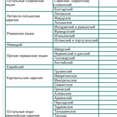
Остальные славянские
Сербский, хорватский,
языки
словенский
Болгарский
Литовское
Литовско-латышские
Жмудское
наречия
Латышское
Молдавский и румынский
Французский
Романские языки
Итальянский
Испанский и португальский
Немецкий
Шведский
Норвежский и датский
Прочие германские языки
Голландский
Английский
Еврейский
Грузинский
Имеретинское
Картвельские наречия
Мингрельское
Сванетское
Греческий
Албанское
Армянский
Персидский
Таджикское
Талышинское
Остальные индо-
европейские наречия
Татское