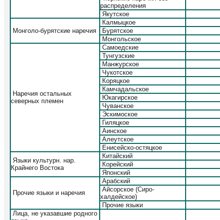
распределения
Якутское
Калмыцкое
Монголо-бурятские наречия
Бурятское
Монгольское
Самоедские
Тунгузские
Манжурское
Чукотское
Коряцкое
Камчадальское
Наречия остальных
Юкагирское
северных племен
Чуванское
Эскимоское
Гиляцкое
Аинское
Алеутское
Енисейско-остяцкое
Китайский
Языки культурн. нар.
Корейский
Крайнего Востока
Японский
Арабский
Айсорское (Сиро-
Прочие языки и наречия
халдейское)
Прочие языки
Лица, не указавшие родного