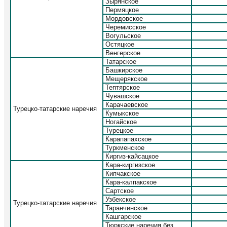
Зырянское
Пермяцкое
Мордовское
Черемисское
Вогульское
Остяцкое
Венгерское
Татарское
Башкирское
Мещерякское
Тептярское
Чувашское
Карачаевское
Турецко-татарские наречия
Кумыкское
Ногайское
Турецкое
Карапапахское
Туркменское
Киргиз-кайсацкое
Кара-киргизское
Кипчакское
Кара-калпакское
Сартское
Узбекское
Турецко-татарские наречия
Таранчинское
Кашгарское
Тюркские наречия без