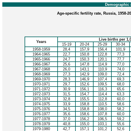
Demographic i
Age-specific fertility rate, Russia, 1958-
Live births per 1
Years
15-19
20-24
25-29
30-34
1958-1959
28,4
157,9
156,4
101,9
1964-1965
22,7
150,8
122,8
77,3
1965-1966
24,7
150,3
120,1
77,7
1966-1967
25,6
147,8
114,9
77,0
1967-1968
26,0
143,1
110,9
74,0
1968-1969
27,3
142,9
109,0
72,4
1969-1970
28,3
146,9
107,4
69,3
1970-1971
29,7
152,6
109,5
68,0
1971-1972
30,9
156,1
116,3
65,6
1972-1973
31,5
154,7
114,4
63,3
1973-1974
32,8
155,5
112,8
60,0
1974-1975
33,9
158,8
110,5
58,6
1975-1976
34,5
158,8
108,0
58,2
1976-1977
35,6
158,6
107,8
60,0
1977-1978
37,0
156,2
106,5
59,2
1978-1979
40,8
155,0
103,1
55,6
1979-1980
42,7
157,1
101,2
52,6