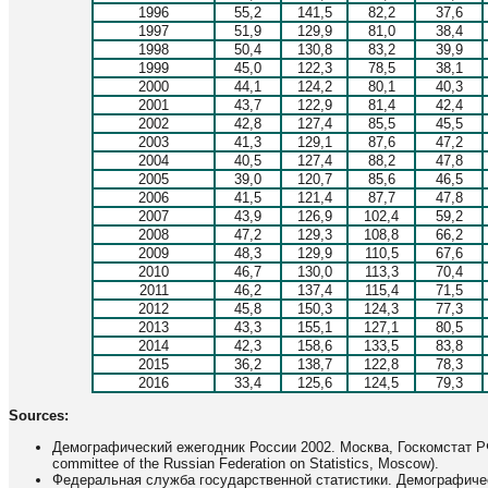
1996
55,2
141,5
82,2
37,6
1997
51,9
129,9
81,0
38,4
1998
50,4
130,8
83,2
39,9
1999
45,0
122,3
78,5
38,1
2000
44,1
124,2
80,1
40,3
2001
43,7
122,9
81,4
42,4
2002
42,8
127,4
85,5
45,5
2003
41,3
129,1
87,6
47,2
2004
40,5
127,4
88,2
47,8
2005
39,0
120,7
85,6
46,5
2006
41,5
121,4
87,7
47,8
2007
43,9
126,9
102,4
59,2
2008
47,2
129,3
108,8
66,2
2009
48,3
129,9
110,5
67,6
2010
46,7
130,0
113,3
70,4
2011
46,2
137,4
115,4
71,5
2012
45,8
150,3
124,3
77,3
2013
43,3
155,1
127,1
80,5
2014
42,3
158,6
133,5
83,8
2015
36,2
138,7
122,8
78,3
2016
33,4
125,6
124,5
79,3
Sources:
Демографический ежегодник России 2002. Москва, Госкомстат РФ,
committee of the Russian Federation on Statistics, Moscow).
Федеральная служба государственной статистики. Демографически