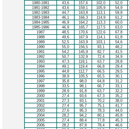
1980-1981
43,6
157,6
102,0
52,0
1981-1982
43,6
159,1
105,9
54,9
1982-1983
44,7
163,8
113,1
59,8
1983-1984
46,1
166,3
114,9
61,2
1984-1985
46,9
164,2
113,3
60,0
1985-1986
46,9
165,7
117,5
63,0
1987
48,5
170,6
122,6
67,8
1988
49,6
167,9
114,1
61,8
1989
52,5
163,9
103,1
54,6
1990
55,0
156,5
93,1
48,2
1991
54,2
145,9
82,7
41,5
1992
50,7
132,9
72,4
34,9
1993
47,3
119,1
63,7
28,8
1994
49,1
119,4
66,8
29,4
1995
44,8
112,7
66,5
29,5
1996
38,9
105,5
65,5
30,1
1997
35,8
98,0
64,8
31,2
1998
33,5
98,1
66,7
33,1
1999
28,9
91,8
63,7
32,2
2000
27,4
93,6
67,3
35,2
2001
27,3
93,1
70,2
38,0
2002
27,4
95,7
75,1
41,7
2003
27,6
95,3
78,3
44,0
2004
28,2
94,2
80,1
45,8
2005
27,4
88,4
77,8
45,3
2006
28,2
87,8
78,4
46,6