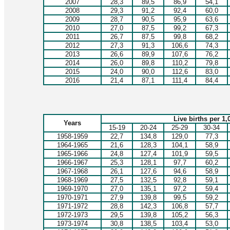
2007
28,3
89,5
86,9
54,1
2008
29,3
91,2
92,4
60,0
2009
28,7
90,5
95,9
63,6
2010
27,0
87,5
99,2
67,3
2011
26,7
87,5
99,8
68,2
2012
27,3
91,3
106,6
74,3
2013
26,6
89,9
107,6
76,2
2014
26,0
89,8
110,2
79,8
2015
24,0
90,0
112,6
83,0
2016
21,4
87,1
111,4
84,4
Live births per 1
Years
15-19
20-24
25-29
30-34
1958-1959
22,7
134,8
129,0
77,3
1964-1965
21,6
128,3
104,1
58,9
1965-1966
24,8
127,4
101,9
59,5
1966-1967
25,3
128,1
97,7
60,2
1967-1968
26,1
127,6
94,6
58,9
1968-1969
27,5
132,5
92,8
59,1
1969-1970
27,0
135,1
97,2
59,4
1970-1971
27,9
139,8
99,5
59,2
1971-1972
28,8
142,3
106,8
57,7
1972-1973
29,5
139,8
105,2
56,3
1973-1974
30,8
138,5
103,4
53,0