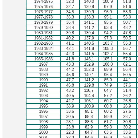
1974-1975
32,0
140,0
100,9
51,8
1975-1976
32,7
139,8
97,9
51,6
1976-1977
34,5
139,9
96,9
53,6
1977-1978
36,3
138,3
95,1
53,0
1978-1979
36,4
141,1
95,6
50,7
1979-1980
38,4
141,2
93,8
48,2
1980-1981
39,8
139,4
94,2
47,8
1981-1982
40,2
137,9
97,3
50,5
1982-1983
41,1
140,5
103,7
55,3
1983-1984
42,1
141,8
105,3
56,7
1984-1985
42,3
141,5
102,7
55,4
1985-1986
41,8
145,1
105,1
57,9
1987
43,3
152,9
108,0
62,1
1988
44,2
152,0
99,9
56,4
1989
45,6
149,1
96,4
50,5
1990
47,7
141,2
85,9
44,1
1991
46,8
129,8
74,9
37,6
1992
43,2
116,7
64,7
31,4
1993
40,5
104,4
57,2
26,2
1994
42,7
106,1
60,7
26,8
1995
38,9
100,9
60,8
26,9
1996
33,6
95,1
60,2
27,6
1997
30,5
88,8
59,9
28,7
1998
28,1
88,6
61,7
30,8
1999
23,8
82,9
59,3
30,2
2000
22,3
84,7
63,6
33,5
2001
22,3
84,6
66,9
36,6