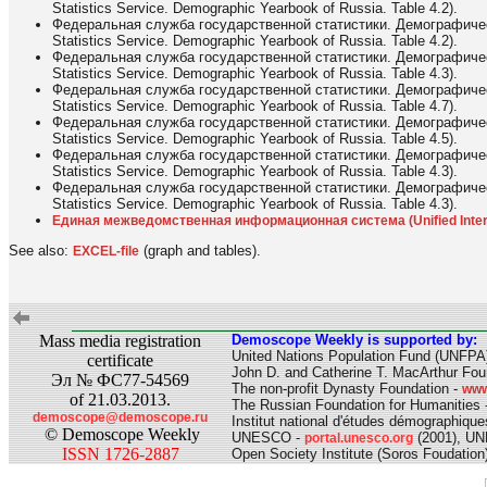
Statistics Service. Demographic Yearbook of Russia. Table 4.2).
Федеральная служба государственной статистики. Демографически
Statistics Service. Demographic Yearbook of Russia. Table 4.2).
Федеральная служба государственной статистики. Демографически
Statistics Service. Demographic Yearbook of Russia. Table 4.3).
Федеральная служба государственной статистики. Демографически
Statistics Service. Demographic Yearbook of Russia. Table 4.7).
Федеральная служба государственной статистики. Демографически
Statistics Service. Demographic Yearbook of Russia. Table 4.5).
Федеральная служба государственной статистики. Демографически
Statistics Service. Demographic Yearbook of Russia. Table 4.3).
Федеральная служба государственной статистики. Демографически
Statistics Service. Demographic Yearbook of Russia. Table 4.3).
Единая межведомственная информационная система (Unified Interdep
See also:
(graph and tables).
EXCEL-file
Mass media registration
Demoscope Weekly is supported by:
United Nations Population Fund (UNFPA
certificate
John D. and Catherine T. MacArthur Fou
Эл № ФС77-54569
The non-profit Dynasty Foundation -
www
of 21.03.2013.
The Russian Foundation for Humanities 
demoscope@demoscope.ru
Institut national d'études démographiqu
© Demoscope Weekly
UNESCO -
(2001), UN
portal.unesco.org
ISSN 1726-2887
Open Society Institute (Soros Foudation