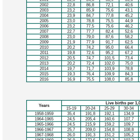
2002
22,8
86,8
72,1
40,6
2003
23,2
85,9
75,6
43,1
2004
23,9
84,7
77,8
45,2
2005
23,0
78,8
75,5
44,9
2006
23,2
77,5
75,6
46,2
2007
22,7
77,7
82,4
52,6
2008
23,0
79,0
87,6
58,2
2009
21,9
77,9
91,7
62,5
2010
20,2
74,2
95,0
66,4
2011
19,8
72,6
95,2
67,2
2012
20,5
74,7
101,5
73,4
2013
20,2
72,4
102,0
75,0
2014
19,7
71,7
103,9
78,8
2015
19,3
76,4
109,9
84,3
2016
16,9
75,5
108,0
85,8
Live births per 1
Years
15-19
20-24
25-29
30-34
1958-1959
35,4
191,8
192,1
134,9
1964-1965
24,5
205,4
160,6
107,7
1965-1966
24,5
215,9
159,2
109,7
1966-1967
25,7
209,0
154,8
108,8
1967-1968
26,0
191,3
151,2
105,2