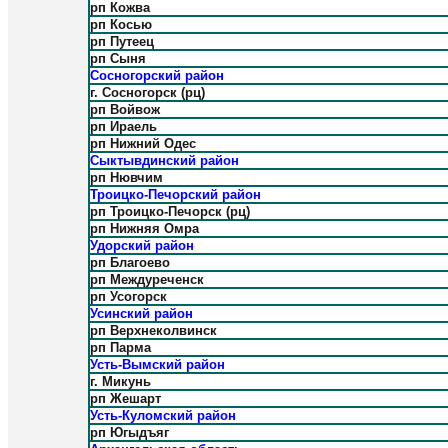
рп Кожва
рп Косью
рп Путеец
рп Сыня
Сосногорский район
г. Сосногорск (рц)
рп Войвож
рп Ираель
рп Нижний Одес
Сыктывдинский район
рп Нювчим
Троицко-Печорский район
рп Троицко-Печорск (рц)
рп Нижняя Омра
Удорский район
рп Благоево
рп Междуреченск
рп Усогорск
Усинский район
рп Верхнеколвинск
рп Парма
Усть-Вымский район
г. Микунь
рп Жешарт
Усть-Куломский район
рп Югыдъяг