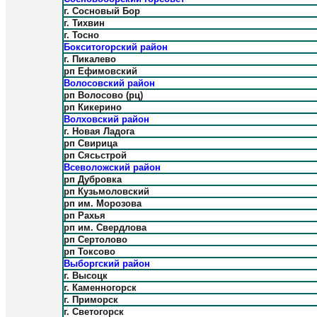
г. Сосновый Бор
г. Тихвин
г. Тосно
Бокситогорский район
г. Пикалево
рп Ефимовский
Волосовский район
рп Волосово (рц)
рп Кикерино
Волховский район
г. Новая Ладога
рп Свирица
рп Сясьстрой
Всеволожский район
рп Дубровка
рп Кузьмоловский
рп им. Морозова
рп Рахья
рп им. Свердлова
рп Сертолово
рп Токсово
Выборгский район
г. Высоцк
г. Каменногорск
г. Приморск
г. Светогорск