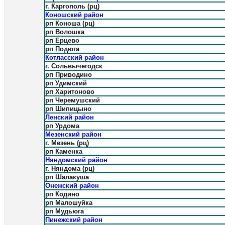
г. Каргополь (рц)
Коношский район
рп Коноша (рц)
рп Волошка
рп Ерцево
рп Подюга
Котласский район
г. Сольвычегодск
рп Приводино
рп Удимский
рп Харитоново
рп Черемушский
рп Шипицыно
Ленский район
рп Урдома
Мезенский район
г. Мезень (рц)
рп Каменка
Няндомский район
г. Няндома (рц)
рп Шалакуша
Онежский район
рп Кодино
рп Малошуйка
рп Мудьюга
Пинежский район