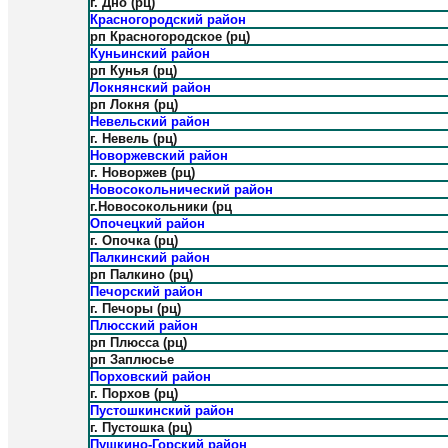
г. Дно (рц)
Красногородский район
рп Красногородское (рц)
Куньинский район
рп Кунья (рц)
Локнянский район
рп Локня (рц)
Невельский район
г. Невель (рц)
Новоржевский район
г. Новоржев (рц)
Новосокольнический район
г.Новосокольники (рц
Опочецкий район
г. Опочка (рц)
Палкинский район
рп Палкино (рц)
Печорский район
г. Печоры (рц)
Плюсский район
рп Плюсса (рц)
рп Заплюсье
Порховский район
г. Порхов (рц)
Пустошкинский район
г. Пустошка (рц)
Пушкино-Горский район