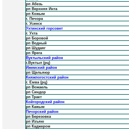
рп Абезь
рп Верхняя Инта
рп Кожым
г. Печора
г. Усинск
Ухтинский горсовет
г. Ухта
рп Боровой
рп Водный
рп Шудаяг
рп Ярега
Вуктыльский район
г.Вуктыл (рц)
Ижемский район
рп Щельяюр
Княжпогостский район
г. Емва (рц)
рп Вожаель
рп Синдор
рп Тракт
Койгородский район
рп Кажым
Печорский район
рп Березовка
рп Изъяю
рп Каджером