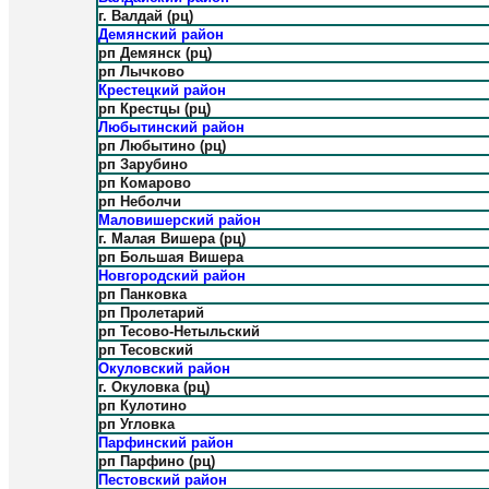
г. Валдай (рц)
Демянский район
рп Демянск (рц)
рп Лычково
Крестецкий район
рп Крестцы (рц)
Любытинский район
рп Любытино (рц)
рп Зарубино
рп Комарово
рп Неболчи
Маловишерский район
г. Малая Вишера (рц)
рп Большая Вишера
Новгородский район
рп Панковка
рп Пролетарий
рп Тесово-Нетыльский
рп Тесовский
Окуловский район
г. Окуловка (рц)
рп Кулотино
рп Угловка
Парфинский район
рп Парфино (рц)
Пестовский район