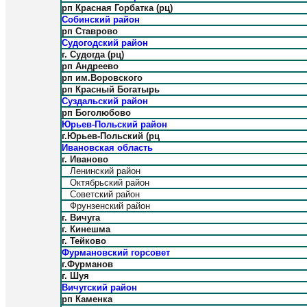
рп Красная Горбатка (рц)
Собинский район
рп Ставрово
Судогодский район
г. Судогда (рц)
рп Андреево
рп им.Воровского
рп Красный Богатырь
Суздальский район
рп Боголюбово
Юрьев-Польский район
г.Юрьев-Польский (рц
Ивановская область
г. Иваново
Ленинский район
Октябрьский район
Советский район
Фрунзенский район
г. Вичуга
г. Кинешма
г. Тейково
Фурмановский горсовет
г.Фурманов
г. Шуя
Вичугский район
рп Каменка