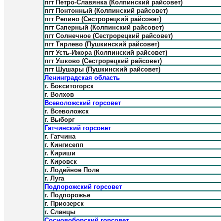
пгт Петро-Славянка (Колпинский райсовет)
пгт Понтонный (Колпинский райсовет)
пгт Репино (Сестрорецкий райсовет)
пгт Саперный (Колпинский райсовет)
пгт Солнечное (Сестрорецкий райсовет)
пгт Тярлево (Пушкинский райсовет)
пгт Усть-Ижора (Колпинский райсовет)
пгт Ушково (Сестрорецкий райсовет)
пгт Шушары (Пушкинский райсовет)
Ленинградская область
г. Бокситогорск
г. Волхов
Всеволожский горсовет
г. Всеволожск
г. Выборг
Гатчинский горсовет
г. Гатчина
г. Кингисепп
г. Кириши
г. Кировск
г. Лодейное Поле
г. Луга
Подпорожский горсовет
г. Подпорожье
г. Приозерск
г. Сланцы
Сосновоборский горсовет