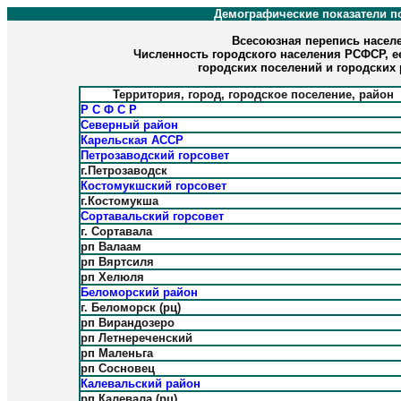
Демографические показатели п
Всесоюзная перепись населен
Численность городского населения РСФСР, е
городских поселений и городских
Территория, город, городское поселение, район
Р С Ф С Р
Северный район
Карельская АССР
Петрозаводский горсовет
г.Петрозаводск
Костомукшский горсовет
г.Костомукша
Сортавальский горсовет
г. Сортавала
рп Валаам
рп Вяртсиля
рп Хелюля
Беломорский район
г. Беломорск (рц)
рп Вирандозеро
рп Летнереченский
рп Маленьга
рп Сосновец
Калевальский район
рп Калевала (рц)