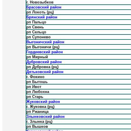
г. Новозыбков
Брасовский район
рп Локоть (рц)
Брянский район
рп Пальцо
рп Свень
рп Сельцо
рп Супонево
Выгоничский район
рп Выгоничи (рц)
Гордеевский район
рп Мирный
Дубровский район
рп Дубровка (рц)
Дятьковский район
г. Фокино
рп Бытошь
рп Ивот
рп Любохна
рп Старь
Жуковский район
г. Жуковка (рц)
рп Ржаница
Злынковский район
г. Злынка (рц)
рп Вышков