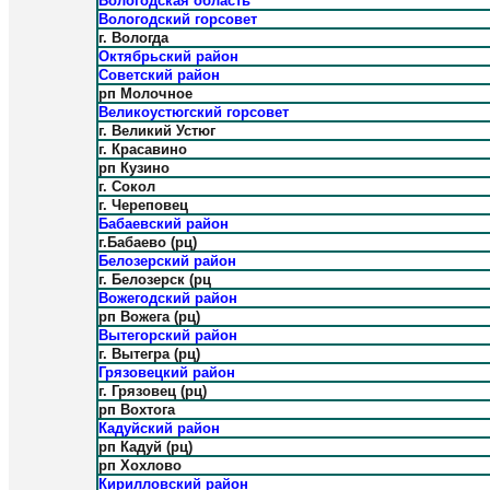
Вологодская область
Вологодский горсовет
г. Вологда
Октябрьский район
Советский район
рп Молочное
Великоустюгский горсовет
г. Великий Устюг
г. Красавино
рп Кузино
г. Сокол
г. Череповец
Бабаевский район
г.Бабаево (рц)
Белозерский район
г. Белозерск (рц
Вожегодский район
рп Вожега (рц)
Вытегорский район
г. Вытегра (рц)
Грязовецкий район
г. Грязовец (рц)
рп Вохтога
Кадуйский район
рп Кадуй (рц)
рп Хохлово
Кирилловский район