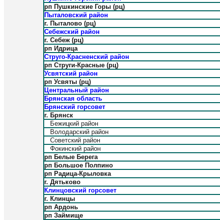
рп Пушкинские Горы (рц)
Пыталовский район
г. Пыталово (рц)
Себежский район
г. Себеж (рц)
рп Идрица
Струго-Красненский район
рп Струги-Красные (рц)
Усвятский район
рп Усвяты (рц)
Центральный район
Брянская область
Брянский горсовет
г. Брянск
Бежицкий район
Володарский район
Советский район
Фокинский район
рп Белые Берега
рп Большое Полпино
рп Радица-Крыловка
г. Дятьково
Клинцовский горсовет
г. Клинцы
рп Ардонь
рп Займище