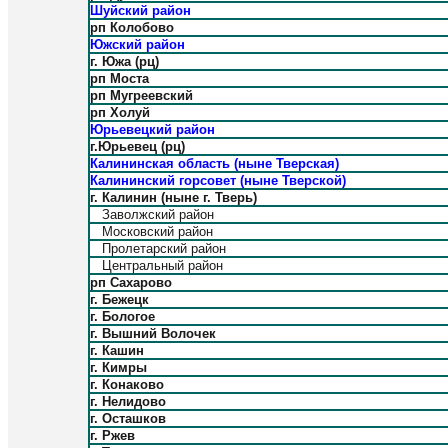
Шуйский район
рп Колобово
Южский район
г. Южа (рц)
рп Моста
рп Мугреевский
рп Холуй
Юрьевецкий район
г.Юрьевец (рц)
Калининская область (ныне Тверская)
Калининский горсовет (ныне Тверской)
г. Калинин (ныне г. Тверь)
Заволжский район
Московский район
Пролетарский район
Центральный район
рп Сахарово
г. Бежецк
г. Бологое
г. Вышний Волочек
г. Кашин
г. Кимры
г. Конаково
г. Нелидово
г. Осташков
г. Ржев