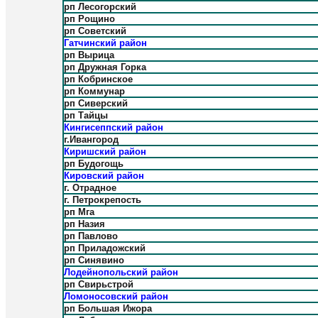
рп Лесогорский
рп Рощино
рп Советский
Гатчинский район
рп Вырица
рп Дружная Горка
рп Кобринское
рп Коммунар
рп Сиверский
рп Тайцы
Кингисеппский район
г.Ивангород
Киришский район
рп Будогощь
Кировский район
г. Отрадное
г. Петрокрепость
рп Мга
рп Назия
рп Павлово
рп Приладожский
рп Синявино
Лодейнопольский район
рп Свирьстрой
Ломоносовский район
рп Большая Ижора