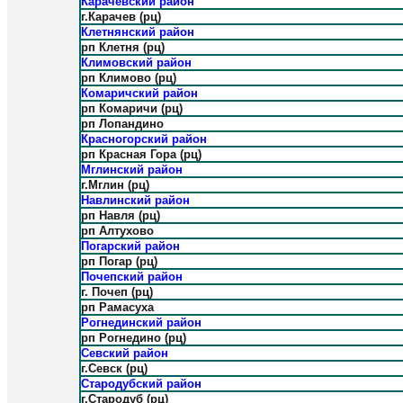
Карачевский район
г.Карачев (рц)
Клетнянский район
рп Клетня (рц)
Климовский район
рп Климово (рц)
Комаричский район
рп Комаричи (рц)
рп Лопандино
Красногорский район
рп Красная Гора (рц)
Мглинский район
г.Мглин (рц)
Навлинский район
рп Навля (рц)
рп Алтухово
Погарский район
рп Погар (рц)
Почепский район
г. Почеп (рц)
рп Рамасуха
Рогнединский район
рп Рогнедино (рц)
Севский район
г.Севск (рц)
Стародубский район
г.Стародуб (рц)