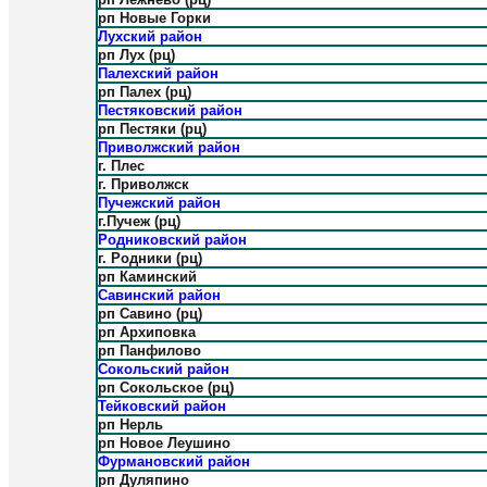
рп Новые Горки
Лухский район
рп Лух (рц)
Палехский район
рп Палех (рц)
Пестяковский район
рп Пестяки (рц)
Приволжский район
г. Плес
г. Приволжск
Пучежский район
г.Пучеж (рц)
Родниковский район
г. Родники (рц)
рп Каминский
Савинский район
рп Савино (рц)
рп Архиповка
рп Панфилово
Сокольский район
рп Сокольское (рц)
Тейковский район
рп Нерль
рп Новое Леушино
Фурмановский район
рп Дуляпино