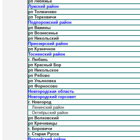
рп Лебяжье
Лужский район
рп Толмачево
рп Торковичи
Подпорожский район
рп Важины
рп Вознесенье
рп Никольский
Приозерский район
рп Кузнечное
Тосненский район
г. Любань
рп Красный Бор
рп Никольское
рп Рябово
рп Ульяновка
рп Форносово
Новгородская область
Новгородский горсовет
г. Новгород
Ленинский район
Октябрьский район
рп Волховский
рп Кречевицы
г. Боровичи
г. Старая Русса
Валдайский район