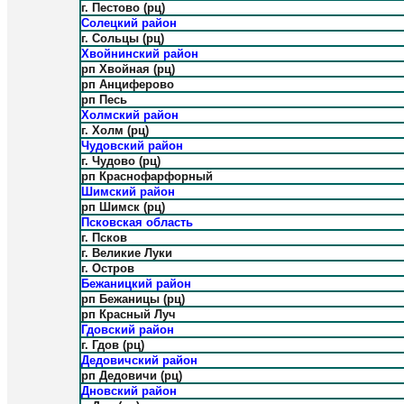
г. Пестово (рц)
Солецкий район
г. Сольцы (рц)
Хвойнинский район
рп Хвойная (рц)
рп Анциферово
рп Песь
Холмский район
г. Холм (рц)
Чудовский район
г. Чудово (рц)
рп Краснофарфорный
Шимский район
рп Шимск (рц)
Псковская область
г. Псков
г. Великие Луки
г. Остров
Бежаницкий район
рп Бежаницы (рц)
рп Красный Луч
Гдовский район
г. Гдов (рц)
Дедовичский район
рп Дедовичи (рц)
Дновский район