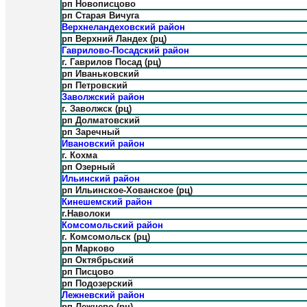
рп Новописцово
рп Старая Вичуга
Верхнеландеховский район
рп Верхний Ландех (рц)
Гаврилово-Посадский район
г. Гаврилов Посад (рц)
рп Иваньковский
рп Петровский
Заволжский район
г. Заволжск (рц)
рп Долматовский
рп Заречный
Ивановский район
г. Кохма
рп Озерный
Ильинский район
рп Ильинское-Хованское (рц)
Кинешемский район
г.Наволоки
Комсомольский район
г. Комсомольск (рц)
рп Марково
рп Октябрьский
рп Писцово
рп Подозерский
Лежневский район
рп Лежнево (рц)