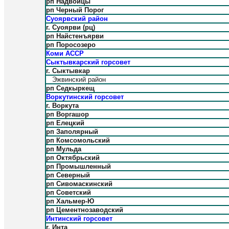
рп Надвоицы
рп Черный Порог
Суоярвский район
г. Суоярви (рц)
рп Найстенъярви
рп Поросозеро
Коми АССР
Сыктывкарский горсовет
г. Сыктывкар
Эжвинский район
рп Седкыркещ
Воркутинский горсовет
г. Воркута
рп Воргашор
рп Елецкий
рп Заполярный
рп Комсомольский
рп Мульда
рп Октябрьский
рп Промышленный
рп Северный
рп Сивомаскинский
рп Советский
рп Хальмер-Ю
рп Цементнозаводский
Интинский горсовет
г. Инта