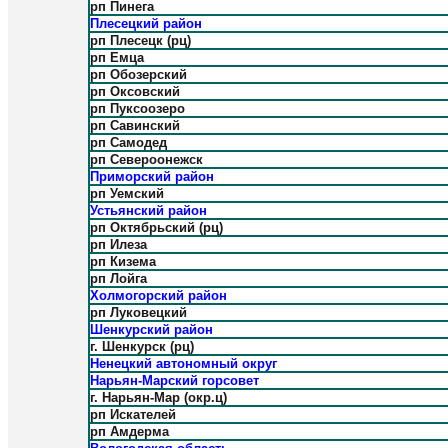
рп Пинега
Плесецкий район
рп Плесецк (рц)
рп Емца
рп Обозерский
рп Оксовский
рп Пуксоозеро
рп Савинский
рп Самодед
рп Североонежск
Приморский район
рп Уемский
Устьянский район
рп Октябрьский (рц)
рп Илеза
рп Кизема
рп Лойга
Холмогорский район
рп Луковецкий
Шенкурский район
г. Шенкурск (рц)
Ненецкий автономный округ
Нарьян-Марский горсовет
г. Нарьян-Мар (окр.ц)
рп Искателей
рп Амдерма