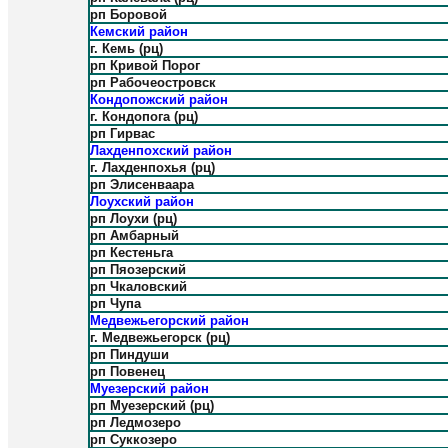
рп Боровой
Кемский район
г. Кемь (рц)
рп Кривой Порог
рп Рабочеостровск
Кондопожский район
г. Кондопога (рц)
рп Гирвас
Лахденпохский район
г. Лахденпохья (рц)
рп Элисенваара
Лоухский район
рп Лоухи (рц)
рп Амбарный
рп Кестеньга
рп Пяозерский
рп Чкаловский
рп Чупа
Медвежьегорский район
г. Медвежьегорск (рц)
рп Пиндуши
рп Повенец
Муезерский район
рп Муезерский (рц)
рп Ледмозеро
рп Суккозеро