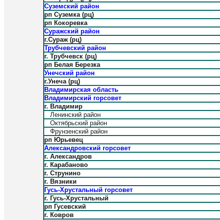
Суземский район
рп Суземка (рц)
рп Кокоревка
Суражский район
г.Сураж (рц)
Трубчевский район
г. Трубчевск (рц)
рп Белая Березка
Унечский район
г.Унеча (рц)
Владимирская область
Владимирский горсовет
г. Владимир
Ленинский район
Октябрьский район
Фрунзенский район
рп Юрьевец
Александровский горсовет
г. Александров
г. Карабаново
г. Струнино
г. Вязники
Гусь-Хрустальный горсовет
г. Гусь-Хрустальный
рп Гусевский
г. Ковров