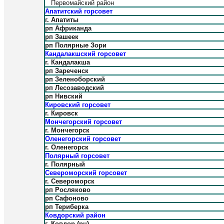
Первомайский район
Апатитский горсовет
г. Апатиты
рп Африканда
рп Зашеек
рп Полярные Зори
Кандалакшский горсовет
г. Кандалакша
рп Зареченск
рп Зеленоборский
рп Лесозаводский
рп Нивский
Кировский горсовет
г. Кировск
Мончегорский горсовет
г. Мончегорск
Оленегорский горсовет
г. Оленегорск
Полярный горсовет
г. Полярный
Североморский горсовет
г. Североморск
рп Росляково
рп Сафоново
рп Териберка
Ковдорский район
г. Ковдор (рц)