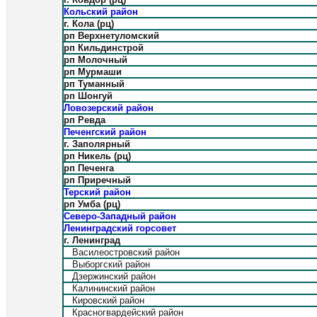
Кольский район
г. Кола (рц)
рп Верхнетуломский
рп Кильдинстрой
рп Молочный
рп Мурмаши
рп Туманный
рп Шонгуй
Ловозерский район
рп Ревда
Печенгский район
г. Заполярный
рп Никель (рц)
рп Печенга
рп Приречный
Терский район
рп Умба (рц)
Северо-Западный район
Ленинградский горсовет
г. Ленинград
Василеостровский район
Выборгский район
Дзержинский район
Калининский район
Кировский район
Красногвардейский район