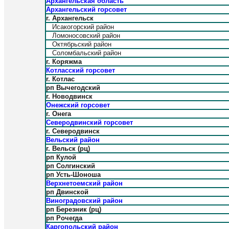
Архангельская область
Архангельский горсовет
г. Архангельск
Исакогорский район
Ломоносовский район
Октябрьский район
Соломбальский район
г. Коряжма
Котласский горсовет
г. Котлас
рп Вычегодский
г. Новодвинск
Онежский горсовет
г. Онега
Северодвинский горсовет
г. Северодвинск
Вельский район
г. Вельск (рц)
рп Кулой
рп Солгинский
рп Усть-Шоноша
Верхнетоемский район
рп Двинской
Виноградовский район
рп Березник (рц)
рп Рочегда
Каргопольский район