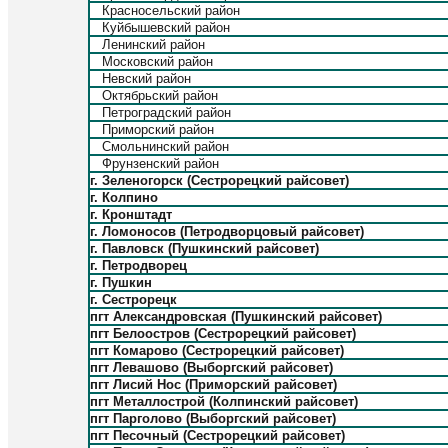
Красносельский район
Куйбышевский район
Ленинский район
Московский район
Невский район
Октябрьский район
Петроградский район
Приморский район
Смольнинский район
Фрунзенский район
г. Зеленогорск (Сестрорецкий райсовет)
г. Колпино
г. Кронштадт
г. Ломоносов (Петродворцовый райсовет)
г. Павловск (Пушкинский райсовет)
г. Петродворец
г. Пушкин
г. Сестрорецк
пгт Александровская (Пушкинский райсовет)
пгт Белоостров (Сестрорецкий райсовет)
пгт Комарово (Сестрорецкий райсовет)
пгт Левашово (Выборгский райсовет)
пгт Лисий Нос (Приморский райсовет)
пгт Металлострой (Колпинский райсовет)
пгт Парголово (Выборгский райсовет)
пгт Песочный (Сестрорецкий райсовет)