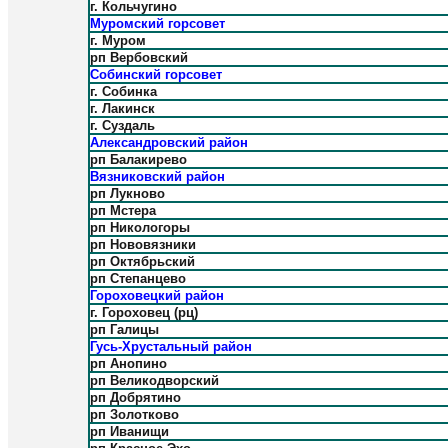
г. Кольчугино
Муромский горсовет
г. Муром
рп Вербовский
Собинский горсовет
г. Собинка
г. Лакинск
г. Суздаль
Александровский район
рп Балакирево
Вязниковский район
рп Лукново
рп Мстера
рп Никологоры
рп Нововязники
рп Октябрьский
рп Степанцево
Гороховецкий район
г. Гороховец (рц)
рп Галицы
Гусь-Хрустальный район
рп Анопино
рп Великодворский
рп Добрятино
рп Золотково
рп Иванищи