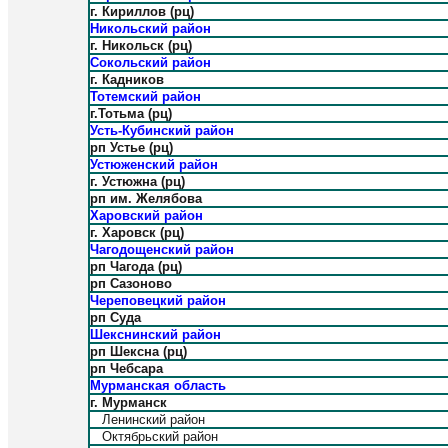
г. Кириллов (рц)
Никольский район
г. Никольск (рц)
Сокольский район
г. Кадников
Тотемский район
г.Тотьма (рц)
Усть-Кубинский район
рп Устье (рц)
Устюженский район
г. Устюжна (рц)
рп им. Желябова
Харовский район
г. Харовск (рц)
Чагодощенский район
рп Чагода (рц)
рп Сазоново
Череповецкий район
рп Суда
Шекснинский район
рп Шексна (рц)
рп Чебсара
Мурманская область
г. Мурманск
Ленинский район
Октябрьский район