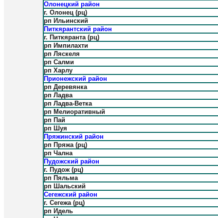
Олонецкий район
г. Олонец (рц)
рп Ильинский
Питкярантский район
г. Питкяранта (рц)
рп Импилахти
рп Ляскеля
рп Салми
рп Харлу
Прионежский район
рп Деревянка
рп Ладва
рп Ладва-Ветка
рп Мелиоративный
рп Пай
рп Шуя
Пряжинский район
рп Пряжа (рц)
рп Чална
Пудожский район
г. Пудож (рц)
рп Пяльма
рп Шальский
Сегежский район
г. Сегежа (рц)
рп Идель