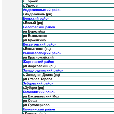
г. Торжок
г. Удомля
Андреапольский район
г.Андреаполь (рц)
Бельский район
г.Белый (рц)
Бологовский район
рп Березайка
рп Выползово
рп Куженкино
Весьегонский район
г.Весьегонск (рц)
Вышневолоцкий район
рп Красномайский
Жарковский район
рп Жарковский (рц)
Западнодвинский район
г. Западная Двина (рц)
рп Старая Торопа
Зубцовский район
г.Зубцов (рц)
Калининский район
рп Васильевский Мох
рп Орша
рп Суховерково
Калязинский район
г.Калязин (рц)