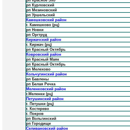
рп Красное Эхо
рп Курловский
рп Мезиновский
рп Уршельский
Камешковский район
г. Камешково (рц)
рп Новки
рп Оргтруд
Киржачский район
г. Киржач (рц)
рп Красный Октябрь
Ковровский район
рп Красный Маяк
рп Красный Октябрь
рп Мелехово
Кольчугинский район
рп Бавлены
рп Белая Речка
Меленковский район
г.Меленки (рц)
Петушинский район
г. Петушки (рц)
г. Костерево
г. Покров
рп Вольгинский
рп Городищи
Селивановский район