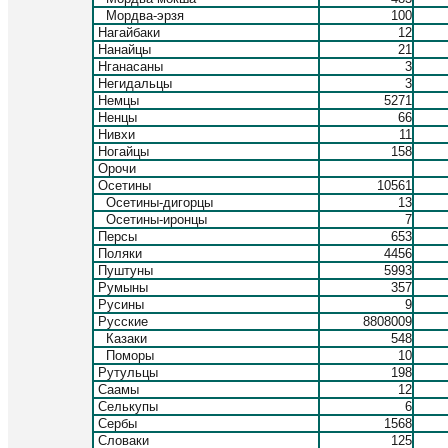
Мордва-эрзя
100
Нагайбаки
12
Нанайцы
21
Нганасаны
3
Негидальцы
3
Немцы
5271
Ненцы
66
Нивхи
11
Ногайцы
158
Орочи
Осетины
10561
Осетины-дигорцы
13
Осетины-иронцы
7
Персы
653
Поляки
4456
Пуштуны
5993
Румыны
357
Русины
9
Русские
8808009
Казаки
548
Поморы
10
Рутульцы
198
Саамы
12
Селькупы
6
Сербы
1568
Словаки
125