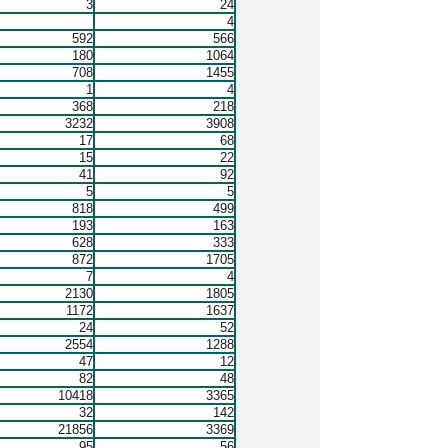
3
24
4
592
566
180
1064
708
1455
1
4
368
218
3232
3908
17
68
15
22
41
92
5
5
818
499
193
163
628
333
872
1705
7
4
2130
1805
1172
1637
24
52
2554
1288
47
12
82
48
10418
3365
32
142
21856
3369
95
56