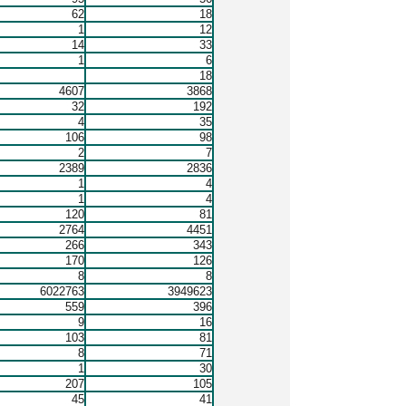
62
18
1
12
14
33
1
6
18
4607
3868
32
192
4
35
106
98
2
7
2389
2836
1
4
1
4
120
81
2764
4451
266
343
170
126
8
8
6022763
3949623
559
396
9
16
103
81
8
71
1
30
207
105
45
41