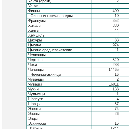
Ульта (ороки)
2
Ульчи
Финны
400
Финны-ингерманландцы
10
Французы
352
Хакасы
330
Ханты
44
Хемшилы
Цахуры
83
Цыгане
974
Цыгане среднеазиатские
11
Челканцы
Черкесы
520
Чехи
238
Чеченцы
14465
Чеченцы-аккинцы
16
Чуванцы
2
Чуваши
16011
Чукчи
138
Чулымцы
1
Шапсуги
4
Шорцы
37
Эвенки
74
Эвены
26
Энцы
Эскимосы
15
Эстонцы
1244