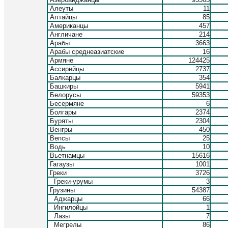
Алеуты
11
Алтайцы
85
Американцы
457
Англичане
214
Арабы
3663
Арабы среднеазиатские
16
Армяне
124425
Ассирийцы
2737
Балкарцы
354
Башкиры
5941
Белорусы
59353
Бесермяне
6
Болгары
2374
Буряты
2304
Венгры
450
Вепсы
25
Водь
10
Вьетнамцы
15616
Гагаузы
1001
Греки
3726
Греки-урумы
3
Грузины
54387
Аджарцы
66
Ингилойцы
1
Лазы
7
Мегрелы
86