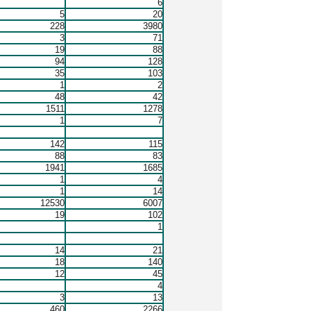
6
5
20
228
3980
3
71
19
88
94
128
35
103
1
2
48
42
1511
1278
1
7
142
115
88
83
1941
1685
1
4
1
14
12530
6007
19
102
1
14
21
18
140
12
45
4
3
13
460
2266