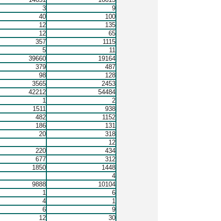
3
9
40
100
12
135
12
65
357
1115
5
11
39660
19164
379
487
98
128
3565
2453
42212
54484
1
2
1511
938
482
1152
186
131
20
318
12
220
434
677
312
1850
1448
4
9888
10104
1
6
4
1
6
9
12
30