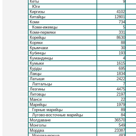
Кеты
9
Юги
Киргизы
4102
Китайцы
12801
Коми
734
Коми-ижемцы
5
Коми-пермяки
331
Корейцы
8630
Коряки
88
Крымчаки
30
Кубинцы
193
Кумандинцы
4
Кумыки
1615
Курды
695
Лакцы
1834
Латыши
2422
Латгальцы
7
Лезгины
4475
Литовцы
2197
Манси
22
Марийцы
1979
Горные марийцы
89
Лугово-восточные марийцы
84
Молдаване
36570
Монголы
549
Мордва
23387
Мордва-мокша
483