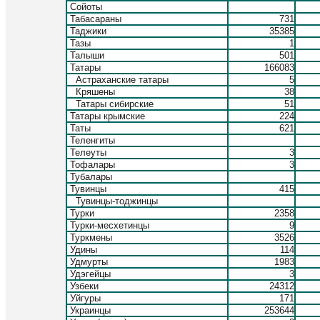
Сойоты
Табасараны
731
Таджики
35385
Тазы
1
Талыши
501
Татары
166083
Астраханские татары
5
Кряшены
38
Татары сибирские
51
Татары крымские
224
Таты
621
Теленгиты
Телеуты
3
Тофалары
3
Тубалары
Тувинцы
415
Тувинцы-тоджинцы
Турки
2358
Турки-месхетинцы
9
Туркмены
3526
Удины
114
Удмурты
1983
Удэгейцы
3
Узбеки
24312
Уйгуры
171
Украинцы
253644