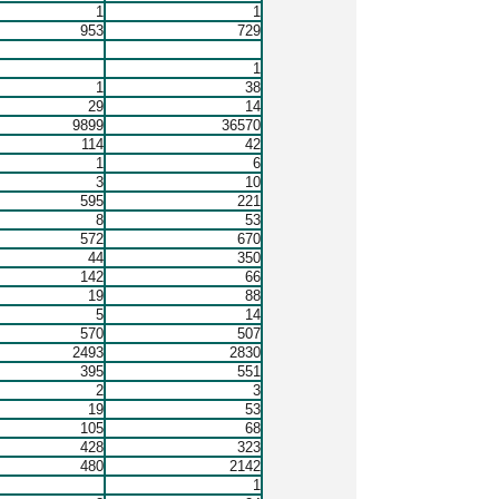
1
1
953
729
1
1
38
29
14
9899
36570
114
42
1
6
3
10
595
221
8
53
572
670
44
350
142
66
19
88
5
14
570
507
2493
2830
395
551
2
3
19
53
105
68
428
323
480
2142
1