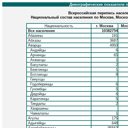
Демографические показатели 
Всероссийская перепись населе
Национальный состав населения по Москве, Москов
Национальность
г. Москва
Мос
Все население
10382754
Абазины
191
Абхазы
3687
Аварцы
4950
Андийцы
6
Арчинцы
65
Ахвахцы
1
Багулалы
2
Бежтинцы
1
Ботлихцы
8
Гинухцы
Годоберинцы
6
Гунзибцы
5
Дидойцы
6
Каратинцы
5
Тиндалы
2
Хваршины
Чамалалы
1
Агулы
175
Адыгейцы
648
Азербайджанцы
95563