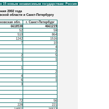
по 15 новым независимым государствам: Россия
ния 2002 года
ской области и Санкт-Петербургу
ковская обл.
г. Санкт-Петербург
6618538
4661219
52
59
510
864
1242
1516
7
10
4
2
2
5
1
1
1
2
4
1
6
1
3
72
56
228
221
14651
16613