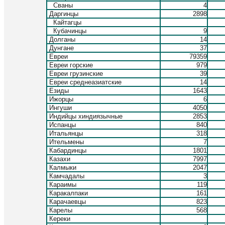
Сваны
4
Даргинцы
2898
Кайтагцы
Кубачинцы
9
Долганы
14
Дунгане
37
Евреи
79359
Евреи горские
979
Евреи грузинские
39
Евреи среднеазиатские
14
Езиды
1643
Ижорцы
6
Ингуши
4050
Индийцы хиндиязычные
2853
Испанцы
840
Итальянцы
318
Ительмены
7
Кабардинцы
1801
Казахи
7997
Калмыки
2047
Камчадалы
3
Караимы
119
Каракалпаки
161
Карачаевцы
823
Карелы
568
Кереки