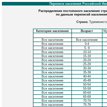
Переписи населения Российской Им
Распределение постоянного населения стра
по данным переписей населения 
Страна:
Туркменист
Категория населения
Возраст
М
Все население
Все население
Все население
0-4
Все население
5- 9
Все население
10-14
Все население
15-19
Все население
20-24
Все население
25-29
Все население
30-34
Все население
35-39
Все население
40-44
Все население
45-49
Все население
50-54
Все население
55-59
Все население
60-64
Все население
65-69
Все население
70-74
Все население
75-79