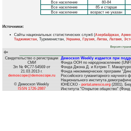
Все население
80-84
Все население
85 и старше
Все население
возраст не указан
Источники:
Сайты национальных статистических служб (
,
Азербайджан
Арме
, Туркменистан,
,
,
,
,
Таджикистан
Украина
Грузия
Литва
Латвия
Эст
Версия страни
Свидетельство о регистрации
Демоскоп Weekly издается при подд
СМИ
Фонда ООН по народонаселению (UNF
Эл № ФС77-54569 от
Фонда Джона Д. и Кэтрин Т. Макартуро
21.03.2013 г.
Фонда некоммерческих программ "Дина
demoscope@demoscope.ru
Российского гуманитарного научного 
Национального института демографиче
© Демоскоп Weekly
ЮНЕСКО -
(2001), Б
portal.unesco.org
ISSN 1726-2887
Института "Открытое общество" (Фонд