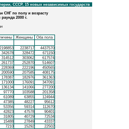
перии, СССР, 15 новых независимых государств
н СНГ по полу и возрасту
раунда 2000 г.
ан
ужчины
Женщины
Оба пола
2198853
2238717
4437570
342678
328472
671150
314512
303062
617574
261737
252870
514607
228369
222196
450565
200590
207585
408175
178387
182976
361363
171000
176091
347091
136134
141066
277200
97770
103588
201358
61089
63855
124944
47385
48227
95612
53356
59314
112670
42823
47578
90401
31805
40729
72534
15488
27849
43337
7210
15292
22502