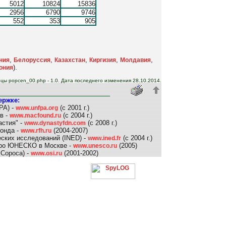
5012
10824
15836
2956
6790
9746
552
353
905
,
,
,
,
,
ния
Белоруссия
Казахстан
Киргизия
Молдавия
).
ония
цы popcen_00.php - 1.0. Дата последнего изменения 28.10.2014.
ержке:
PA) -
(c 2001 г.)
www.unfpa.org
в -
(с 2004 г.)
www.macfound.ru
стия" -
(с 2008 г.)
www.dynastyfdn.com
фонда -
(2004-2007)
www.rfh.ru
ских исследований (INED) -
(с 2004 г.)
www.ined.fr
юро ЮНЕСКО в Москве -
(2005)
www.unesco.ru
 Сороса) -
(2001-2002)
www.osi.ru