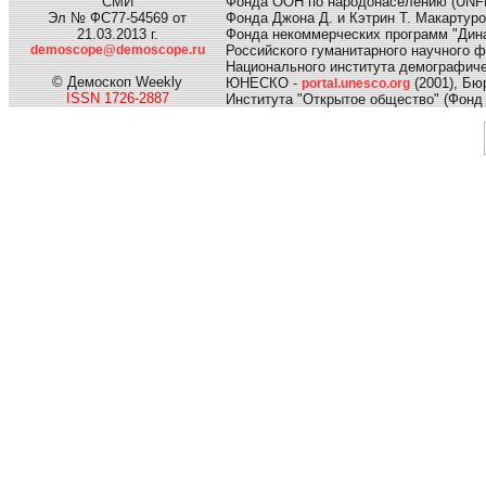
СМИ
Фонда ООН по народонаселению (UNF
Эл № ФС77-54569 от
Фонда Джона Д. и Кэтрин Т. Макартуро
21.03.2013 г.
Фонда некоммерческих программ "Дина
demoscope@demoscope.ru
Российского гуманитарного научного 
Национального института демографиче
© Демоскоп Weekly
ЮНЕСКО -
(2001), Б
portal.unesco.org
ISSN 1726-2887
Института "Открытое общество" (Фонд