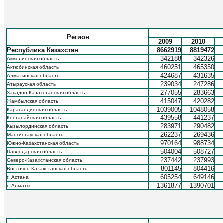
Регион
2009
2010
Республика Казахстан
8662919
8819472
342188
342326
Акмолинская область
460251
465350
Актюбинская область
424687
431635
Алматинская область
239034
247286
Атырауская область
277055
283663
Западно-Казахстанская область
415047
420282
Жамбылская область
1039005
1048058
Карагандинская область
439558
441237
Костанайская область
283971
290482
Кызылординская область
262237
269436
Мангистауская область
970164
988734
Южно-Казахстанская область
504004
508727
Павлодарская область
237442
237993
Северо-Казахстанская область
801145
804416
Восточно-Казахстанская область
605254
649146
г. Астана
1361877
1390701
г. Алматы