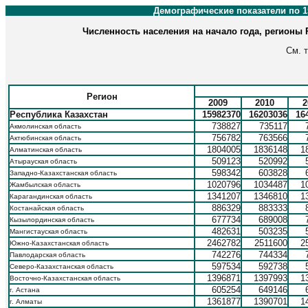
Демографические показатели по 
Численность населения на начало года, регионы Р
См. 
Регион
2009
2010
2
Республика Казахстан
15982370
16203036
16
738827
735117
Акмолинская область
756782
763566
Актюбинская область
1804005
1836148
1
Алматинская область
509123
520992
Атырауская область
598342
603828
Западно-Казахстанская область
1020796
1034487
1
Жамбылская область
1341207
1346810
1
Карагандинская область
886329
883333
Костанайская область
677734
689008
Кызылординская область
482631
503235
Мангистауская область
2462782
2511600
2
Южно-Казахстанская область
742276
744334
Павлодарская область
597534
592738
Северо-Казахстанская область
1396871
1397993
1
Восточно-Казахстанская область
605254
649146
г. Астана
1361877
1390701
1
г. Алматы