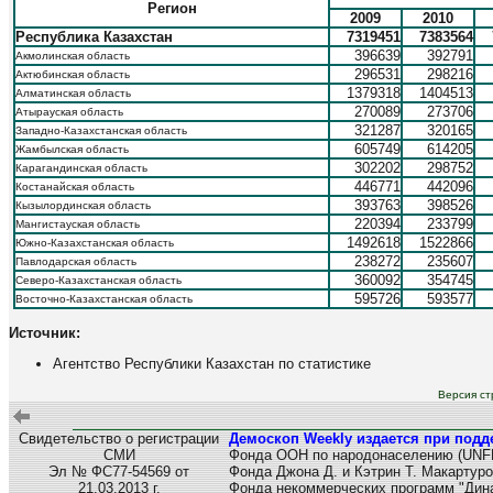
Регион
2009
2010
Республика Казахстан
7319451
7383564
396639
392791
Акмолинская область
296531
298216
Актюбинская область
1379318
1404513
Алматинская область
270089
273706
Атырауская область
321287
320165
Западно-Казахстанская область
605749
614205
Жамбылская область
302202
298752
Карагандинская область
446771
442096
Костанайская область
393763
398526
Кызылординская область
220394
233799
Мангистауская область
1492618
1522866
Южно-Казахстанская область
238272
235607
Павлодарская область
360092
354745
Северо-Казахстанская область
595726
593577
Восточно-Казахстанская область
Источник:
Агентство Республики Казахстан по статистике
Версия ст
Свидетельство о регистрации
Демоскоп Weekly издается при подд
СМИ
Фонда ООН по народонаселению (UNF
Эл № ФС77-54569 от
Фонда Джона Д. и Кэтрин Т. Макартуро
21.03.2013 г.
Фонда некоммерческих программ "Дина