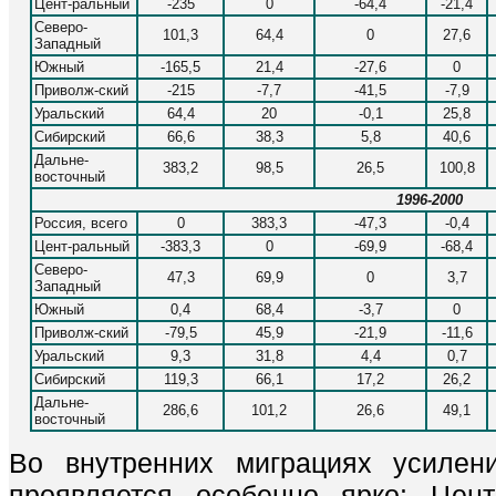
Цент-ральный
-235
0
-64,4
-21,4
Северо-
101,3
64,4
0
27,6
Западный
Южный
-165,5
21,4
-27,6
0
Приволж-ский
-215
-7,7
-41,5
-7,9
Уральский
64,4
20
-0,1
25,8
Сибирский
66,6
38,3
5,8
40,6
Дальне-
383,2
98,5
26,5
100,8
восточный
1996-2000
Россия, всего
0
383,3
-47,3
-0,4
Цент-ральный
-383,3
0
-69,9
-68,4
Северо-
47,3
69,9
0
3,7
Западный
Южный
0,4
68,4
-3,7
0
Приволж-ский
-79,5
45,9
-21,9
-11,6
Уральский
9,3
31,8
4,4
0,7
Сибирский
119,3
66,1
17,2
26,2
Дальне-
286,6
101,2
26,6
49,1
восточный
Во внутренних миграциях усилени
проявляется особенно ярко: Цен