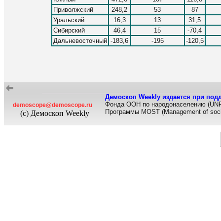
Приволжский
248,2
53
87
Уральский
16,3
13
31,5
Сибирский
46,4
15
-70,4
Дальневосточный
-183,6
-195
-120,5
Демоскоп Weekly издается при под
Фонда ООН по народонаселению (UN
demoscope@demoscope.ru
Программы MOST (Management of soci
(c) Демоскоп Weekly