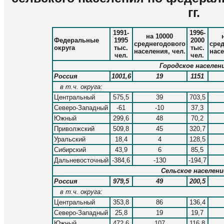
гг.
1991-
1996-
на 10000
Федеральные
1995
2000
среднегодового
сред
округа
тыс.
тыс.
населения, чел.
насе
чел.
чел.
Городское населен
Россия
1001,6
19
1151
в т.ч. округа:
Центральный
575,5
39
703,5
Северо-Западный
-61
-10
37,3
Южный
299,6
48
70,2
Приволжский
509,8
45
320,7
Уральский
18,4
4
128,5
Сибирский
43,9
6
85,5
Дальневосточный
-384,6
-130
-194,7
Сельское населени
Россия
979,5
49
200,5
в т.ч. округа:
Центральный
353,8
86
136,4
Северо-Западный
25,8
19
19,7
Южный
472,6
107
116,8