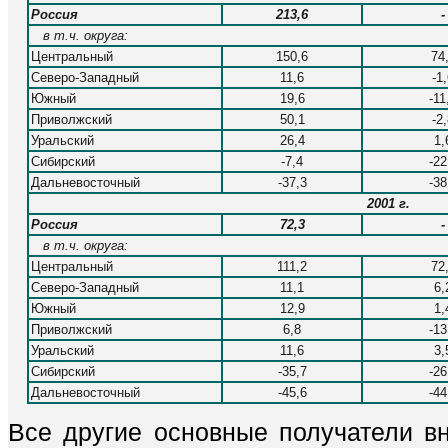
Россия
213,6
-
в т.ч. округа:
Центральный
150,6
74
Северо-Западный
11,6
-1
Южный
19,6
-11
Приволжский
50,1
-2
Уральский
26,4
1,
Сибирский
-7,4
-22
Дальневосточный
-37,3
-38
2001 г.
Россия
72,3
-
в т.ч. округа:
Центральный
111,2
72
Северо-Западный
11,1
6,
Южный
12,9
1,
Приволжский
6,8
-13
Уральский
11,6
3,
Сибирский
-35,7
-26
Дальневосточный
-45,6
-44
Все другие основные получатели вн