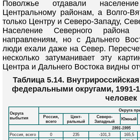
Поволжье отдавали населени
Центральному районам, а Волго-В
только Центру и Северо-Западу, Сев
Население Северного района 
направлениям, но с Дальнего Вос
люди ехали даже на Север. Пересче
несколько затуманивает эту карт
Центра и Дальнего Востока видны отч
Таблица 5.14. Внутрироссийска
федеральными округами, 1991-199
человек
Округа пр
Округа
Россия,
Цент-
Северо-
выбытия
Южный
всего
ральный
Западный
1991-1995
Россия, всего
0
235
-101,3
165,5