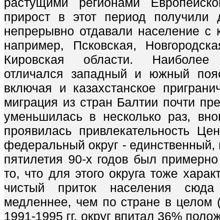
растущими регионами Европейско
прирост в этот период получили 
непрерывно отдавали население с ко
например, Псковская, Новгородска
Кировская области. Наиболее
отличался западный и южный пояс
включая и казахстанское пригранич
миграция из стран Балтии почти пре
уменьшилась в несколько раз, вно
проявилась привлекательность Це
федеральный округ - единственный, 
пятилетия 90-х годов был примерно
то, что для этого округа тоже хара
чистый приток населения сюд
медленнее, чем по стране в целом (т
1991-1995 гг. округ впитал 36% поло