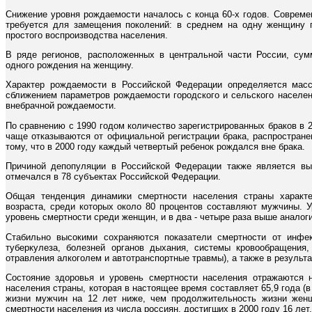
Снижение уровня рождаемости началось с конца 60-х годов. Соврем
требуется для замещения поколений: в среднем на одну женщину п
простого воспроизводства населения.
В ряде регионов, расположенных в центральной части России, су
одного рождения на женщину.
Характер рождаемости в Российской Федерации определяется массо
сближением параметров рождаемости городского и сельского населен
внебрачной рождаемости.
По сравнению с 1990 годом количество зарегистрированных браков в 2
чаще отказываются от официальной регистрации брака, распростран
тому, что в 2000 году каждый четвертый ребенок рождался вне брака.
Причиной депопуляции в Российской Федерации также является вы
отмечался в 78 субъектах Российской Федерации.
Общая тенденция динамики смертности населения страны характе
возраста, среди которых около 80 процентов составляют мужчины. 
уровень смертности среди женщин, и в два - четыре раза выше аналоги
Стабильно высокими сохраняются показатели смертности от инфе
туберкулеза, болезней органов дыхания, системы кровообращения,
отравления алкоголем и автотранспортные травмы), а также в результа
Состояние здоровья и уровень смертности населения отражаются 
населения страны, которая в настоящее время составляет 65,9 года (в
жизни мужчин на 12 лет ниже, чем продолжительность жизни жен
смертности населения из числа россиян, достигших в 2000 году 16 лет