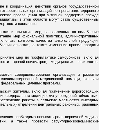
е и координация действий органов государственной
готворительных организаций по пропаганде здорового
ческого просвещения при активной поддержке прежде
нициативы в этой области могут стать существенным
мертности населения.
оголя и принятию мер, направленных на ослабление
етание мер фискальной политики, административных
ключать контроль качества алкогольной продукции,
бления алкоголя, а также изменение правил продажи
.
ринятие мер по профилактике самоубийств, включая
ости врачей-психиатров, медицинских психологов,
ается совершенствование организации и развитие
 специализированной медицинской помощи, включая
ах федеральных целевых программ.
льским жителям, включая применение дорогостоящих
ние федеральных медицинских учреждений, областных,
обеспечение работы в сельских местностях выездных
вительных) отделений центральных районных, районных
лечения необходимо повысить роль первичной медико-
ии, а также провести структурно-экономические