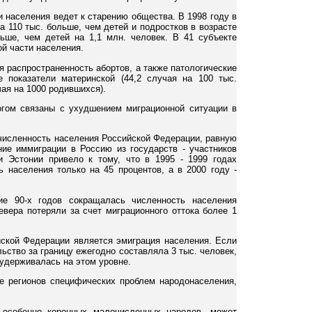
 населения ведет к старению общества. В 1998 году в
 110 тыс. больше, чем детей и подростков в возрасте
льше, чем детей на 1,1 млн. человек. В 41 субъекте
й части населения.
я распространенность абортов, а также патологические
 показатели материнской (44,2 случая на 100 тыс.
ая на 1000 родившихся).
гом связаны с ухудшением миграционной ситуации в
 численность населения Российской Федерации, равную
ие иммиграции в Россию из государств - участников
 Эстонии привело к тому, что в 1995 - 1999 годах
 населения только на 45 процентов, а в 2000 году -
ие 90-х годов сокращалась численность населения
евера потеряли за счет миграционного оттока более 1
йской Федерации является эмиграция населения. Если
ство за границу ежегодно составляла 3 тыс. человек,
 удерживалась на этом уровне.
е регионов специфических проблем народонаселения,
, особенно коренных малочисленных народов, может