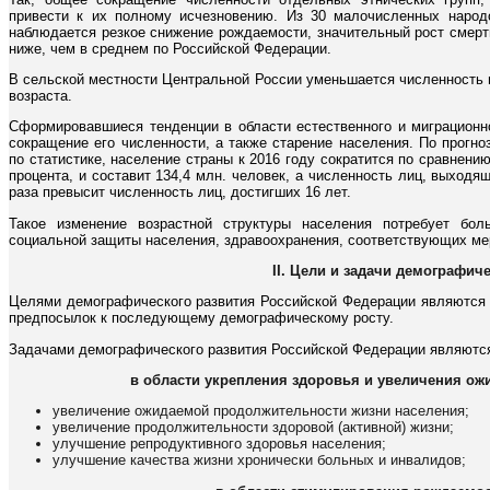
привести к их полному исчезновению. Из 30 малочисленных народо
наблюдается резкое снижение рождаемости, значительный рост смерт
ниже, чем в среднем по Российской Федерации.
В сельской местности Центральной России уменьшается численность 
возраста.
Сформировавшиеся тенденции в области естественного и миграцион
сокращение его численности, а также старение населения. По прогн
по статистике, население страны к 2016 году сократится по сравнению
процента, и составит 134,4 млн. человек, а численность лиц, выходя
раза превысит численность лиц, достигших 16 лет.
Такое изменение возрастной структуры населения потребует бо
социальной защиты населения, здравоохранения, соответствующих ме
II. Цели и задачи демографич
Целями демографического развития Российской Федерации являются 
предпосылок к последующему демографическому росту.
Задачами демографического развития Российской Федерации являютс
в области укрепления здоровья и увеличения о
увеличение ожидаемой продолжительности жизни населения;
увеличение продолжительности здоровой (активной) жизни;
улучшение репродуктивного здоровья населения;
улучшение качества жизни хронически больных и инвалидов;