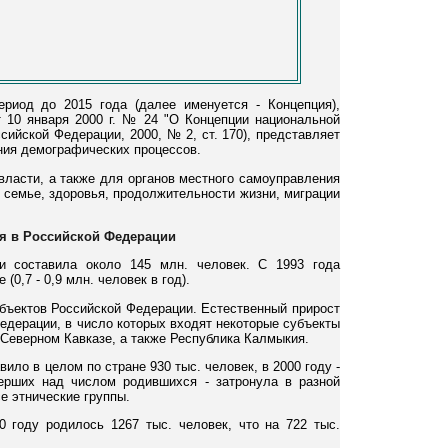
риод до 2015 года (далее именуется - Концепция),
т 10 января 2000 г. № 24 "О Концепции национальной
ийской Федерации, 2000, № 2, ст. 170), представляет
ания демографических процессов.
власти, а также для органов местного самоуправления
 семье, здоровья, продолжительности жизни, миграции
ия в Российской Федерации
и составила около 145 млн. человек. С 1993 года
0,7 - 0,9 млн. человек в год).
убъектов Российской Федерации. Естественный прирост
едерации, в число которых входят некоторые субъекты
 Северном Кавказе, а также Республика Калмыкия.
ло в целом по стране 930 тыс. человек, в 2000 году -
ерших над числом родившихся - затронула в разной
е этнические группы.
 году родилось 1267 тыс. человек, что на 722 тыс.