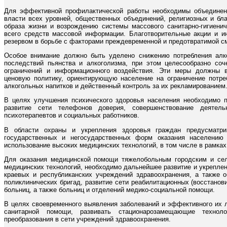
Для эффективной профилактической работы необходимы объединени
власти всех уровней, общественных объединений, религиозных и бла
образа жизни и возрождению системы массового санитарно-гигиени
всего средств массовой информации. Благотворительные акции и и
резервом в борьбе с факторами преждевременной и предотвратимой с
Особое внимание должно быть уделено снижению потребления алк
последствий пьянства и алкоголизма, при этом целесообразно соч
ограничений и информационного воздействия. Эти меры должны в
ценовую политику, ориентирующую население на ограничение потре
алкогольных напитков и действенный контроль за их рекламированием
В целях улучшения психического здоровья населения необходимо п
развитие сети телефонов доверия, совершенствование деятельн
психотерапевтов и социальных работников.
В области охраны и укрепления здоровья граждан предусматрив
государственных и негосударственных форм оказания населению
использование высоких медицинских технологий, в том числе в рамк
Для оказания медицинской помощи тяжелобольным городским и се
медицинских технологий, необходимо дальнейшее развитие и укрепле
краевых и республиканских учреждений здравоохранения, а также 
поликлинических бригад, развитие сети реабилитационных (восстано
больниц, а также больниц и отделений медико-социальной помощи.
В целях своевременного выявления заболеваний и эффективного их 
санитарной помощи, развивать стационарозамещающие технолог
преобразования в сети учреждений здравоохранения.