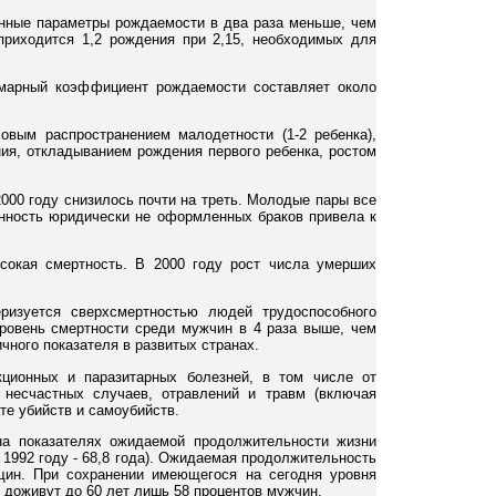
енные параметры рождаемости в два раза меньше, чем
риходится 1,2 рождения при 2,15, необходимых для
ммарный коэффициент рождаемости составляет около
вым распространением малодетности (1-2 ребенка),
ия, откладыванием рождения первого ребенка, ростом
000 году снизилось почти на треть. Молодые пары все
енность юридически не оформленных браков привела к
сокая смертность. В 2000 году рост числа умерших
ризуется сверхсмертностью людей трудоспособного
Уровень смертности среди мужчин в 4 раза выше, чем
чного показателя в развитых странах.
кционных и паразитарных болезней, в том числе от
 несчастных случаев, отравлений и травм (включая
те убийств и самоубийств.
на показателях ожидаемой продолжительности жизни
 1992 году - 68,8 года). Ожидаемая продолжительность
щин. При сохранении имеющегося на сегодня уровня
, доживут до 60 лет лишь 58 процентов мужчин.