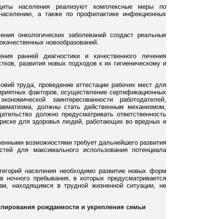
ащиты населения реализуют комплексные меры по
 населению, а также по профилактике инфекционных
ения онкологических заболеваний создаст реальные
окачественных новообразований.
ния ранней диагностики и качественного лечения
тков, развития новых подходов к их гигиеническому и
овий труда, проведение аттестации рабочих мест для
оприятных факторов, осуществление сертификационных
ономической заинтересованности работодателей,
равматизма, должны стать действенным механизмом,
ательство должно предусматривать ответственность
 риске для здоровья людей, работающих во вредных и
ченными возможностями требует дальнейшего развития
остей для максимального использования потенциала
тегорий населения необходимо развитие новых форм
в ночного пребывания, в которых предусматривается
ам, находящимся в трудной жизненной ситуации, не
мулирования рождаемости и укрепления семьи