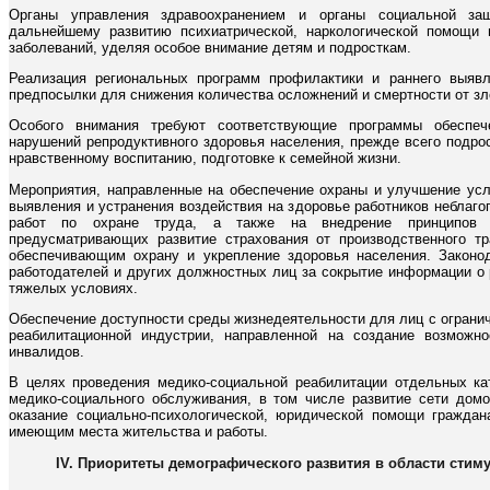
Органы управления здравоохранением и органы социальной з
дальнейшему развитию психиатрической, наркологической помощи
заболеваний, уделяя особое внимание детям и подросткам.
Реализация региональных программ профилактики и раннего выявл
предпосылки для снижения количества осложнений и смертности от зл
Особого внимания требуют соответствующие программы обеспече
нарушений репродуктивного здоровья населения, прежде всего подрос
нравственному воспитанию, подготовке к семейной жизни.
Мероприятия, направленные на обеспечение охраны и улучшение усл
выявления и устранения воздействия на здоровье работников неблаг
работ по охране труда, а также на внедрение принципов эк
предусматривающих развитие страхования от производственного т
обеспечивающим охрану и укрепление здоровья населения. Законод
работодателей и других должностных лиц за сокрытие информации о
тяжелых условиях.
Обеспечение доступности среды жизнедеятельности для лиц с ограни
реабилитационной индустрии, направленной на создание возможн
инвалидов.
В целях проведения медико-социальной реабилитации отдельных ка
медико-социального обслуживания, в том числе развитие сети домо
оказание социально-психологической, юридической помощи граждан
имеющим места жительства и работы.
IV. Приоритеты демографического развития в области сти