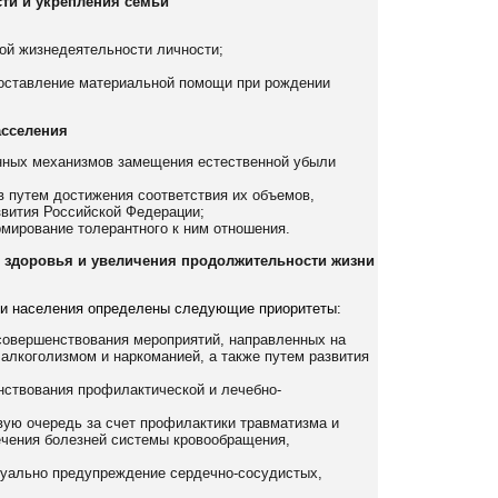
ти и укрепления семьи
ой жизнедеятельности личности;
доставление материальной помощи при рождении
асселения
енных механизмов замещения естественной убыли
 путем достижения соответствия их объемов,
звития Российской Федерации;
рмирование толерантного к ним отношения.
ия здоровья и увеличения продолжительности жизни
ни населения определены следующие приоритеты:
 совершенствования мероприятий, направленных на
 алкоголизмом и наркоманией, а также путем развития
нствования профилактической и лечебно-
вую очередь за счет профилактики травматизма и
лечения болезней системы кровообращения,
туально предупреждение сердечно-сосудистых,