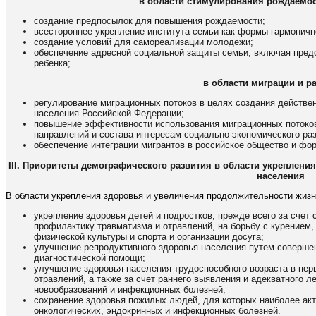
в области стимулирования рождаемос
создание предпосылок для повышения рождаемости;
всестороннее укрепление института семьи как формы гармоничн
создание условий для самореализации молодежи;
обеспечение адресной социальной защиты семьи, включая пре
ребенка;
в области миграции и р
регулирование миграционных потоков в целях создания действ
населения Российской Федерации;
повышение эффективности использования миграционных потоков
направлений и состава интересам социально-экономического ра
обеспечение интеграции мигрантов в российское общество и фо
III. Приоритеты демографического развития в области укреплен
населения
В области укрепления здоровья и увеличения продолжительности жиз
укрепление здоровья детей и подростков, прежде всего за счет
профилактику травматизма и отравлений, на борьбу с курением,
физической культуры и спорта и организации досуга;
улучшение репродуктивного здоровья населения путем соверше
диагностической помощи;
улучшение здоровья населения трудоспособного возраста в пер
отравлений, а также за счет раннего выявления и адекватного 
новообразований и инфекционных болезней;
сохранение здоровья пожилых людей, для которых наиболее ак
онкологических, эндокринных и инфекционных болезней.