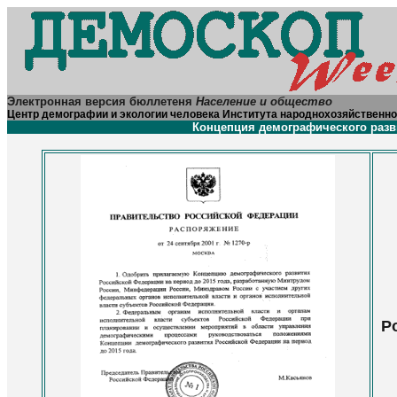
Электронная версия бюллетеня
Население и общество
Центр демографии и экологии человека Института народнохозяйственно
Концепция демографического разв
Р