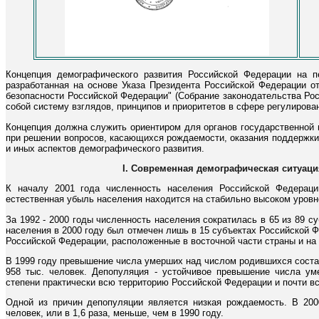
Концепция демографического развития Российской Федерации на пе
разработанная на основе Указа Президента Российской Федерации о
безопасности Российской Федерации" (Собрание законодательства Росс
собой систему взглядов, принципов и приоритетов в сфере регулиров
Концепция должна служить ориентиром для органов государственной 
при решении вопросов, касающихся рождаемости, оказания поддержки
и иных аспектов демографического развития.
I. Современная демографическая ситуац
К началу 2001 года численность населения Российской Федераци
естественная убыль населения находится на стабильно высоком уровне (
За 1992 - 2000 годы численность населения сократилась в 65 из 89 с
населения в 2000 году был отмечен лишь в 15 субъектах Российской Ф
Российской Федерации, расположенные в восточной части страны и на
В 1999 году превышение числа умерших над числом родившихся состави
958 тыс. человек. Депопуляция - устойчивое превышение числа ум
степени практически всю территорию Российской Федерации и почти вс
Одной из причин депопуляции является низкая рождаемость. В 2000
человек, или в 1,6 раза, меньше, чем в 1990 году.