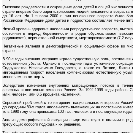
Снижение рождаемости и сокращение доли детей в общей численности
стране впервые было зарегистрировано людей пенсионного возраста на
до 16 лет. На 1 января 2000 г. лиц пенсионного возраста было бо
Российской Федерации доля детей и подростков составляет менее пято
Низкий уровень здоровья населения репродуктивного возраста, высока
состояния в период беременности и родов обусловливают высокие
родившихся), перинатальной смертности, мертворождаемости (7,2 случ
Негативные явления в демографической и социальной сфере во мно
стране.
В 90-е годы внешняя миграция играла существенную роль, восполняя
естественной убыли. Однако в последние годы устойчивое сокращен
Содружества Независимых Государств, а также из Латвии, Литвы и
миграционный прирост населения компенсировал естественную убыль
менее чем на четверть.
Вследствие изменения внутренних миграционных потоков в течен
северных и восточных регионов России. За 1992-1999 годы районы С
млн. человек, или 8,5 процента населения.
Серьезной проблемой с точки зрения национальных интересов Росси
до середины 80-х годов численность выезжающих на постоянное житель
то в 1990 году она превысила 100 тыс. человек и в последующие годы
Анализ демографической ситуации свидетельствует о наличии в ряд
требующих особого подхода к их решению.
Так, общее сокращение численности отдельных этнических групп