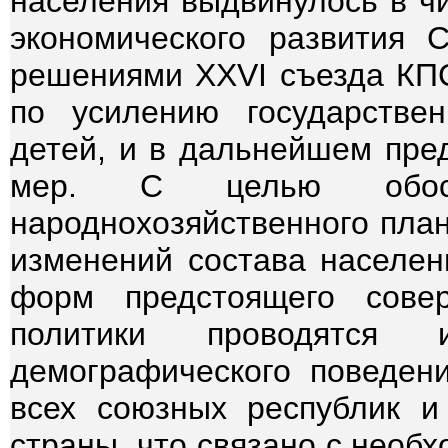
населения выдвинулось в ч
экономического развития 
решениями XXVI съезда КПС
по усилению государств
детей, и в дальнейшем пре
мер. С целью обосн
народнохозяйственного план
изменений состава населен
форм предстоящего совер
политики проводятся и
демографического поведен
всех союзных республик и
страны, что связано с необ