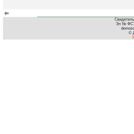
Свидетель
Эл № ФС77
demos
© 