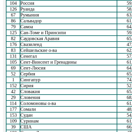
104
Россия
59
126
Руанда
58
67
Румыния
63
86
Сальвадор
61
79
Самоа
64
125
Сан-Томе и Принсипи
59
82
Саудовская Аравия
65
176
Свазиленд
47
83
Сейшельские о-ва
62
131
Сенегал
57
105
Сент-Винсент и Гренадины
61
69
Сент-Люсия
64
52
Сербия
65
1
Сингапур
74
152
Сирия
52
42
Словакия
65
29
Словения
68
114
Соломоновы о-ва
61
177
Сомали
48
153
Судан
54
109
Суринам
61
39
США
66