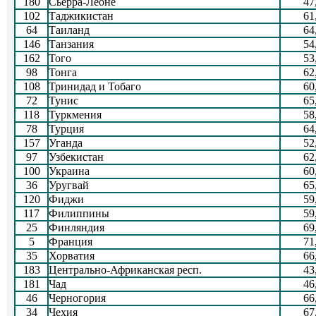
180
Сьерра-Леоне
47
102
Таджикистан
61
64
Таиланд
64
146
Танзания
54
162
Того
53
98
Тонга
62
108
Тринидад и Тобаго
60
72
Тунис
65
118
Туркмения
58
78
Турция
64
157
Уганда
52
97
Узбекистан
62
100
Украина
60
36
Уругвай
65
120
Фиджи
59
117
Филиппины
59
25
Финляндия
69
5
Франция
71
35
Хорватия
66
183
Центрально-Африканская респ.
43
181
Чад
46
46
Черногория
66
34
Чехия
67