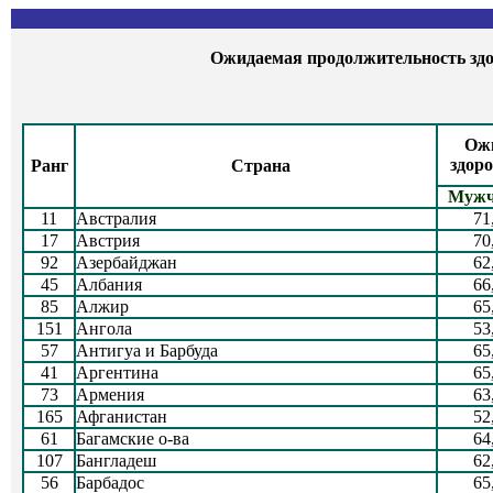
Ожидаемая продолжительность здор
Ожи
здор
Ранг
Страна
Муж
11
Австралия
71
17
Австрия
70
92
Азербайджан
62
45
Албания
66
85
Алжир
65
151
Ангола
53
57
Антигуа и Барбуда
65
41
Аргентина
65
73
Армения
63
165
Афганистан
52
61
Багамские о-ва
64
107
Бангладеш
62
56
Барбадос
65