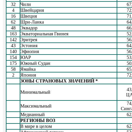
32
Чили
67
4
Швейцария
72
16
Швеция
71
62
Шри-Ланка
64
48
Эквадор
66
163
Экваториальная Гвинея
52
142
Эритрея
56
43
Эстония
64
140
Эфиопия
56
154
ЮАР
53
175
Южный Судан
50
58
Ямайка
65
2
Япония
72
ЗОНЫ СТРАНОВЫХ ЗНАЧЕНИЙ *
43
Минимальный
Ц
74
Максимальный
Синг
Медианный
62
РЕГИОНЫ ВОЗ
В мире в целом
62