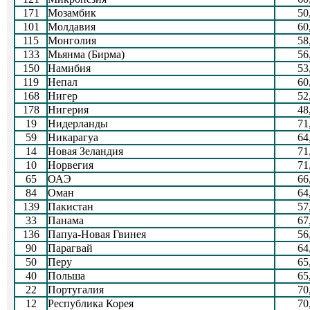
171
Мозамбик
50
101
Молдавия
60
115
Монголия
58
133
Мьянма (Бирма)
56
150
Намибия
53
119
Непал
60
168
Нигер
52
178
Нигерия
48
19
Нидерланды
71
59
Никарагуа
64
14
Новая Зеландия
71
10
Норвегия
71
65
ОАЭ
66
84
Оман
64
139
Пакистан
57
33
Панама
67
136
Папуа-Новая Гвинея
56
90
Парагвай
64
50
Перу
65
40
Польша
65
22
Португалия
70
12
Республика Корея
70