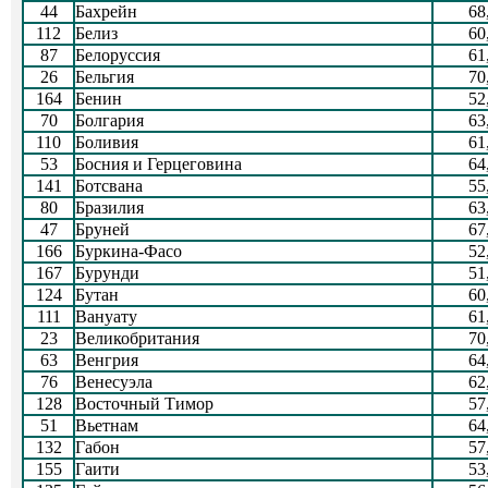
44
Бахрейн
68
112
Белиз
60
87
Белоруссия
61
26
Бельгия
70
164
Бенин
52
70
Болгария
63
110
Боливия
61
53
Босния и Герцеговина
64
141
Ботсвана
55
80
Бразилия
63
47
Бруней
67
166
Буркина-Фасо
52
167
Бурунди
51
124
Бутан
60
111
Вануату
61
23
Великобритания
70
63
Венгрия
64
76
Венесуэла
62
128
Восточный Тимор
57
51
Вьетнам
64
132
Габон
57
155
Гаити
53