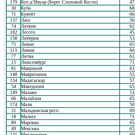
179
Кот-д’Ивуар (Берег Слоновой Кости)
47
30
Куба
68
71
Кувейт
66
137
Лаос
56
74
Латвия
62
182
Лесото
45
158
Либерия
53
75
Ливан
65
113
Ливия
60
77
Литва
61
15
Люксембург
71
81
Маврикий
63
148
Мавритания
55
134
Мадагаскар
57
54
Македония
65
149
Малави
53
66
Малайзия
65
174
Мали
50
31
Мальдивская респ.
69
18
Мальта
71
89
Марокко
65
49
Мексика
65
121
Микронезия
60