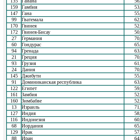
135
Гайана
56
159
Гамбия
53
147
Гана
55
99
Гватемала
62
170
Гвинея
52
172
Гвинея-Бисау
50
27
Германия
70
60
Гондурас
65
94
Гренада
63
21
Греция
70
93
Грузия
61
24
Дания
70
145
Джибути
55
91
Доминиканская республика
63
122
Египет
59
161
Замбия
52
160
Зимбабве
52
13
Израиль
71
127
Индия
58
116
Индонезия
60
68
Иордания
65
129
Ирак
57
88
Иран
64