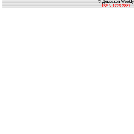
© Демоскоп Weekly
ISSN 1726-2887