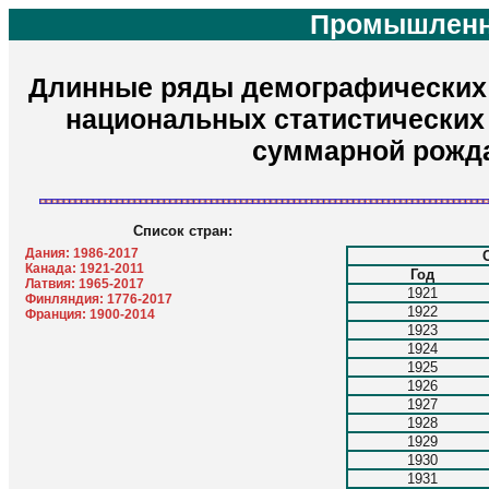
Промышленн
Длинные ряды демографических 
национальных статистических
суммарной рожд
Список стран:
Дания: 1986-2017
Канада: 1921-2011
Год
Латвия: 1965-2017
1921
Финляндия: 1776-2017
1922
Франция: 1900-2014
1923
1924
1925
1926
1927
1928
1929
1930
1931