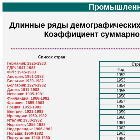
Промышленн
Длинные ряды демографических п
Коэффициент суммарно
Список стран:
Германия: 1925-1933
Стр
ГДР: 1947-1983
Год
ФРГ: 1945-1983
1952
Австрия: 1951-1983
1953
Бельгия: 1939-1982
Болгария: 1924-1982
1954
Дания: 1911-1982
1955
Испания: 1905-1981
1956
Финляндия: 1866-1982
1957
Франция: 1855-1983
1958
Греция: 1951-1981
Венгрия: 1921-1983
1959
Ирландия: 1950-1982
1960
Италия: 1930-1982
1961
Норвегия: 1855-1982
1962
Нидерланды: 1906-1982
1963
Польша: 1950-1982
Португалия: 1940-1980
1964