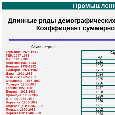
Промышленн
Длинные ряды демографических п
Коэффициент суммарно
Список стран:
Германия: 1925-1933
Ст
ГДР: 1947-1983
Год
ФРГ: 1945-1983
1921
Австрия: 1951-1983
1922
Бельгия: 1939-1982
Болгария: 1924-1982
1923
Дания: 1911-1982
1924
Испания: 1905-1981
1925
Финляндия: 1866-1982
1926
Франция: 1855-1983
1927
Греция: 1951-1981
Венгрия: 1921-1983
1928
Ирландия: 1950-1982
1929
Италия: 1930-1982
1930
Норвегия: 1855-1982
1931
Нидерланды: 1906-1982
1932
Польша: 1950-1982
Португалия: 1940-1980
1933