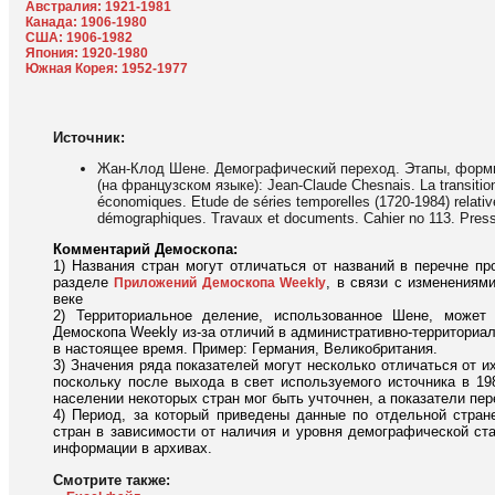
Австралия: 1921-1981
Канада: 1906-1980
США: 1906-1982
Япония: 1920-1980
Южная Корея: 1952-1977
Источник:
Жан-Клод Шене. Демографический переход. Этапы, формы
(на французском языке): Jean-Claude Chesnais. La transitio
économiques. Etude de séries temporelles (1720-1984) relative
démographiques. Travaux et documents. Cahier no 113. Presse
Комментарий Демоскопа:
1) Названия стран могут отличаться от названий в перечне п
разделе
, в связи с изменениям
Приложений Демоскопа Weekly
веке
2) Территориальное деление, использованное Шене, может
Демоскопа Weekly из-за отличий в административно-территориаль
в настоящее время. Пример: Германия, Великобритания.
3) Значения ряда показателей могут несколько отличаться от и
поскольку после выхода в свет используемого источника в 19
населении некоторых стран мог быть учточнен, а показатели пе
4) Период, за который приведены данные по отдельной стран
стран в зависимости от наличия и уровня демографической ста
информации в архивах.
Смотрите также: