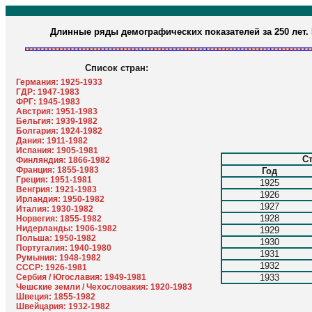
Длинные ряды демографических показателей за 250 лет
Список стран:
Германия: 1925-1933
ГДР: 1947-1983
ФРГ: 1945-1983
Австрия: 1951-1983
Бельгия: 1939-1982
Болгария: 1924-1982
Дания: 1911-1982
Испания: 1905-1981
Ст
Финляндия: 1866-1982
Франция: 1855-1983
Год
Греция: 1951-1981
1925
Венгрия: 1921-1983
1926
Ирландия: 1950-1982
1927
Италия: 1930-1982
1928
Норвегия: 1855-1982
Нидерланды: 1906-1982
1929
Польша: 1950-1982
1930
Португалия: 1940-1980
1931
Румыния: 1948-1982
1932
СССР: 1926-1981
Сербия / Югославия: 1949-1981
1933
Чешские земли / Чехословакия: 1920-1983
Швеция: 1855-1982
Швейцария: 1932-1982