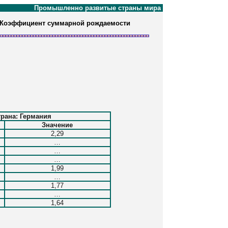
Промышленно развитые страны мира
. Коэффициент суммарной рождаемости
рана: Германия
Значение
2,29
…
…
…
1,99
…
1,77
…
1,64