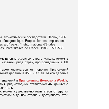
, экономические последствия. Париж, 1986
n démographique. Etapes, formes, implications
s à 67 pays. /Institut national d’études
s universitaires de France. 1986. P.500-550
ромышленно развитых стран, используемом в
и названий ряда стран, произошедшими в ХХ
 также отличаться от перечня Приложений
ным делении в XVIII - XX вв. от его деления
х значений в
,
Приложениях Демоскопа Weekly
86 г. ряд исходных статистических данных о
ресчитаны
е, может существенно отличаться от других
тистики в данной стране и доступности этой