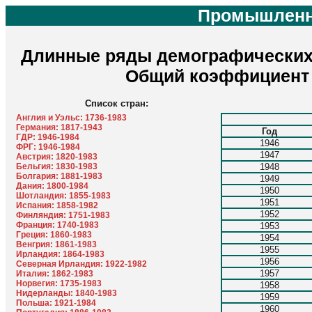
Промышленн
Длинные ряды демографических п
Общий коэффициент 
Список стран:
Англия и Уэльс: 1736-1983
Германия: 1817-1943
Год
ГДР: 1946-1984
1946
ФРГ: 1946-1984
1947
Австрия: 1820-1983
Бельгия: 1830-1983
1948
Болгария: 1881-1983
1949
Дания: 1800-1984
1950
Шотландия: 1855-1983
1951
Испания: 1858-1982
1952
Финляндия: 1751-1983
Франция: 1740-1983
1953
Греция: 1860-1983
1954
Венгрия: 1861-1983
1955
Ирландия: 1864-1983
1956
Северная Ирландия: 1922-1982
1957
Италия: 1862-1983
Норвегия: 1735-1983
1958
Нидерланды: 1840-1983
1959
Польша: 1921-1984
1960