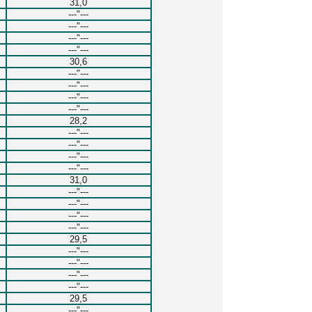
31,0
---"---
---"---
---"---
---"---
30,6
---"---
---"---
---"---
---"---
28,2
---"---
---"---
---"---
---"---
31,0
---"---
---"---
---"---
---"---
29,5
---"---
---"---
---"---
---"---
29,5
---"---