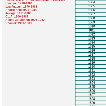
Чешские земли / Чехословакия: 1785-1984
1804
Швеция: 1736-1984
1805
Швейцария: 1870-1983
Австралия: 1901-1984
1806
Канада: 1921-1983
1807
США: 1906-1983
1808
Новая Зеландия: 1906-1983
1809
Япония: 1900-1983
1810
1811
1812
1813
1814
1815
1816
1817
1818
1819
1820
1821
1822
1823
1824
1825
1826
1827
1828
1829