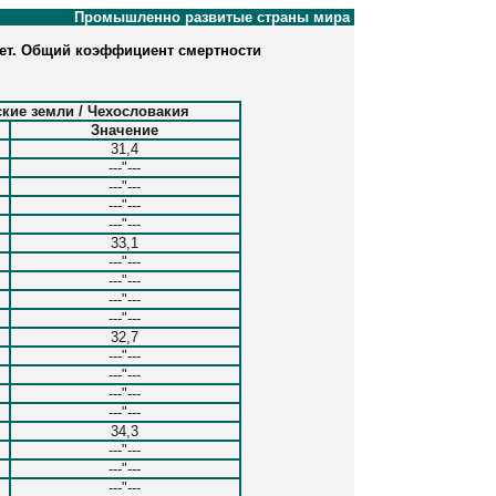
Промышленно развитые страны мира
лет. Общий коэффициент смертности
ские земли / Чехословакия
Значение
31,4
---"---
---"---
---"---
---"---
33,1
---"---
---"---
---"---
---"---
32,7
---"---
---"---
---"---
---"---
34,3
---"---
---"---
---"---