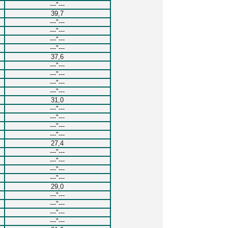
---"---
39,7
---"---
---"---
---"---
---"---
37,6
---"---
---"---
---"---
---"---
31,0
---"---
---"---
---"---
---"---
27,4
---"---
---"---
---"---
---"---
29,0
---"---
---"---
---"---
---"---