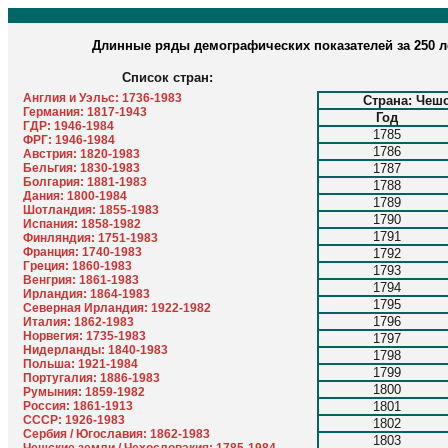
Длинные ряды демографических показателей за 250 
Список стран:
Англия и Уэльс: 1736-1983
Страна: Чеш
Германия: 1817-1943
Год
ГДР: 1946-1984
1785
ФРГ: 1946-1984
1786
Австрия: 1820-1983
Бельгия: 1830-1983
1787
Болгария: 1881-1983
1788
Дания: 1800-1984
1789
Шотландия: 1855-1983
1790
Испания: 1858-1982
1791
Финляндия: 1751-1983
Франция: 1740-1983
1792
Греция: 1860-1983
1793
Венгрия: 1861-1983
1794
Ирландия: 1864-1983
1795
Северная Ирландия: 1922-1982
1796
Италия: 1862-1983
Норвегия: 1735-1983
1797
Нидерланды: 1840-1983
1798
Польша: 1921-1984
1799
Португалия: 1886-1983
1800
Румыния: 1859-1982
Россия: 1861-1913
1801
СССР: 1926-1983
1802
Сербия / Югославия: 1862-1983
1803