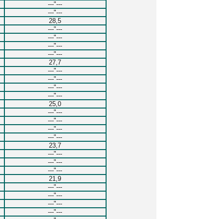
---"---
---"---
28,5
---"---
---"---
---"---
---"---
27,7
---"---
---"---
---"---
---"---
25,0
---"---
---"---
---"---
---"---
23,7
---"---
---"---
---"---
21,9
---"---
---"---
---"---
---"---