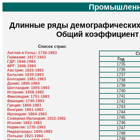
Промышленн
Длинные ряды демографических п
Общий коэффициент 
Список стран:
Англия и Уэльс: 1736-1983
С
Германия: 1817-1943
Год
ГДР: 1946-1984
1735
ФРГ: 1946-1984
1736
Австрия: 1820-1983
Бельгия: 1830-1983
1737
Болгария: 1881-1983
1738
Дания: 1800-1984
1739
Шотландия: 1855-1983
1740
Испания: 1858-1982
1741
Финляндия: 1751-1983
Франция: 1740-1983
1742
Греция: 1860-1983
1743
Венгрия: 1861-1983
1744
Ирландия: 1864-1983
1745
Северная Ирландия: 1922-1982
1746
Италия: 1862-1983
Норвегия: 1735-1983
1747
Нидерланды: 1840-1983
1748
Польша: 1921-1984
1749