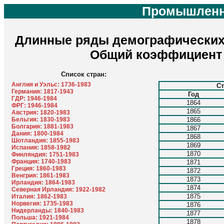
Промышленн
Длинные ряды демографических п
Общий коэффициент 
Список стран:
Англия и Уэльс: 1736-1983
Ст
Германия: 1817-1943
Год
ГДР: 1946-1984
1864
ФРГ: 1946-1984
1865
Австрия: 1820-1983
Бельгия: 1830-1983
1866
Болгария: 1881-1983
1867
Дания: 1800-1984
1868
Шотландия: 1855-1983
1869
Испания: 1858-1982
1870
Финляндия: 1751-1983
Франция: 1740-1983
1871
Греция: 1860-1983
1872
Венгрия: 1861-1983
1873
Ирландия: 1864-1983
1874
Северная Ирландия: 1922-1982
1875
Италия: 1862-1983
Норвегия: 1735-1983
1876
Нидерланды: 1840-1983
1877
Польша: 1921-1984
1878