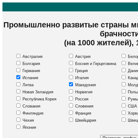
Промышленно развитые страны м
брачност
(на 1000 жителей),
Австралия
Австрия
Бело
Болгария
Босния и Герцеговина
Велик
Германия
Греция
Дани
Испания
Италия
Кана
Литва
Македония
Молд
Новая Зеландия
Норвегия
Поль
Республика Корея
Россия
Румы
Словакия
Словения
США
Финляндия
Франция
Хорв
Чехия
Швейцария
Швец
Япония