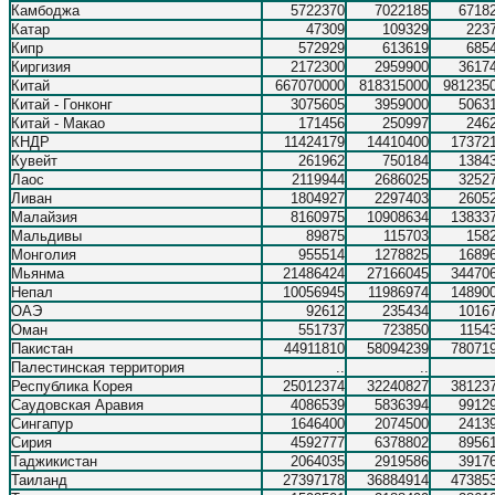
Камбоджа
5722370
7022185
6718
Катар
47309
109329
223
Кипр
572929
613619
685
Киргизия
2172300
2959900
3617
Китай
667070000
818315000
981235
Китай - Гонконг
3075605
3959000
5063
Китай - Макао
171456
250997
246
КНДР
11424179
14410400
17372
Кувейт
261962
750184
1384
Лаос
2119944
2686025
3252
Ливан
1804927
2297403
2605
Малайзия
8160975
10908634
13833
Мальдивы
89875
115703
158
Монголия
955514
1278825
1689
Мьянма
21486424
27166045
34470
Непал
10056945
11986974
14890
ОАЭ
92612
235434
1016
Оман
551737
723850
1154
Пакистан
44911810
58094239
78071
Палестинская территория
..
..
Республика Корея
25012374
32240827
38123
Саудовская Аравия
4086539
5836394
9912
Сингапур
1646400
2074500
2413
Сирия
4592777
6378802
8956
Таджикистан
2064035
2919586
3917
Таиланд
27397178
36884914
47385