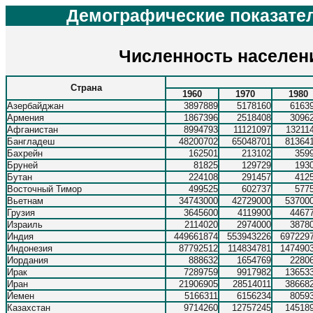
Демографические показател
Численность населени
Страна
1960
1970
1980
Азербайджан
3897889
5178160
6163
Армения
1867396
2518408
3096
Афганистан
8994793
11121097
13211
Бангладеш
48200702
65048701
81364
Бахрейн
162501
213102
359
Бруней
81825
129729
193
Бутан
224108
291457
412
Восточный Тимор
499525
602737
577
Вьетнам
34743000
42729000
53700
Грузия
3645600
4119900
4467
Израиль
2114020
2974000
3878
Индия
449661874
553943226
697229
Индонезия
87792512
114834781
147490
Иордания
888632
1654769
2280
Ирак
7289759
9917982
13653
Иран
21906905
28514011
38668
Йемен
5166311
6156234
8059
Казахстан
9714260
12757245
14518