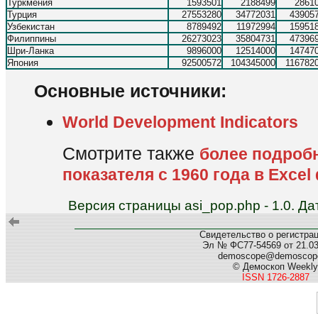
Туркмения
1593501
2188499
2861
Турция
27553280
34772031
43905
Узбекистан
8789492
11972994
15951
Филиппины
26273023
35804731
47396
Шри-Ланка
9896000
12514000
14747
Япония
92500572
104345000
116782
Основные источники:
World Development Indicators
Смотрите также
более подроб
показателя с 1960 года в Excel
Версия страницы asi_pop.php - 1.0. Д
Свидетельство о регистра
Эл № ФС77-54569 от 21.03.
demoscope@demoscope
© Демоскоп Weekly
ISSN 1726-2887