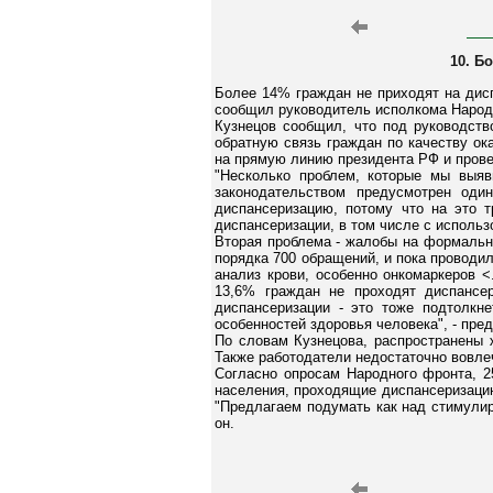
10. Б
Более 14% граждан не приходят на дисп
сообщил руководитель исполкома Народ
Кузнецов сообщил, что под руководст
обратную связь граждан по качеству ок
на прямую линию президента РФ и провел
"Несколько проблем, которые мы выяв
законодательством предусмотрен од
диспансеризацию, потому что на это 
диспансеризации, в том числе с использ
Вторая проблема - жалобы на формальн
порядка 700 обращений, и пока проводи
анализ крови, особенно онкомаркеров 
13,6% граждан не проходят диспансер
диспансеризации - это тоже подтолкн
особенностей здоровья человека", - пре
По словам Кузнецова, распространены 
Также работодатели недостаточно вовле
Согласно опросам Народного фронта, 
населения, проходящие диспансеризацию
"Предлагаем подумать как над стимулир
он.