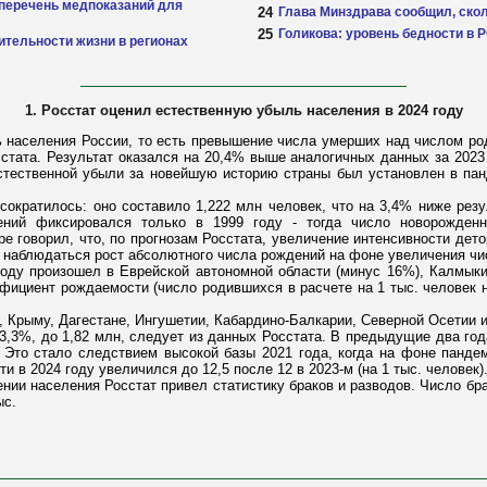
перечень медпоказаний для
24
Глава Минздрава сообщил, скол
25
Голикова: уровень бедности в Р
тельности жизни в регионах
1. Росстат оценил естественную убыль населения в 2024 году
ь населения России, то есть превышение числа умерших над числом род
стата. Результат оказался на 20,4% выше аналогичных данных за 2023 
естественной убыли за новейшую историю страны был установлен в пан
сократилось: оно составило 1,222 млн человек, что на 3,4% ниже резул
ений фиксировался только в 1999 году - тогда число новорожден
ре говорил, что, по прогнозам Росстата, увеличение интенсивности де
ен наблюдаться рост абсолютного числа рождений на фоне увеличения чи
оду произошел в Еврейской автономной области (минус 16%), Калмыкии
фициент рождаемости (число родившихся в расчете на 1 тыс. человек на
 Крыму, Дагестане, Ингушетии, Кабардино-Балкарии, Северной Осетии и
3,3%, до 1,82 млн, следует из данных Росстата. В предыдущие два год
%. Это стало следствием высокой базы 2021 года, когда на фоне панд
 в 2024 году увеличился до 12,5 после 12 в 2023-м (на 1 тыс. человек)
ии населения Росстат привел статистику браков и разводов. Число бра
ыс.