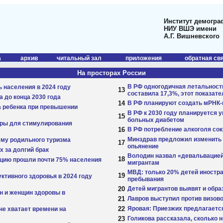
Институт демогра
НИУ ВШЭ имени
А.Г. Вишневского
а
архив
читальный зал
приложения
обратная св
На просторах России
В РФ одногодичная летальность
 населения в 2024 году
13
составила 17,3%, этот показате
 до конца 2030 года
14
В РФ планируют создать мРНК-
а ребенка при превышении
В РФ к 2030 году планируется 
15
больных диабетом
еры для стимулирования
16
В РФ потребление алкоголя сок
Минздрав предложил изменить 
мму родильного туризма
17
опьянение
х за долгий брак
Володин назвал «девальвацией
18
ацию прошли почти 75% населения
мигрантам
МВД: только 20% детей иностра
19
ктивного здоровья в 2024 году
пребывания
20
Детей мигрантов выявят и обра
н и женщин здоровы в
21
Лавров выступил против визов
22
Яровая: Приезжих предлагается
е хватает времени на
23
Голикова рассказала, сколько 