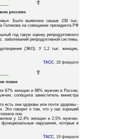
 млн россиян
ровья. Было выявлено свыше 230 тыс.
а Голикова на совещании президента РФ
ошлый год такую оценку репродуктивного
с. заболеваний репродуктивной системы,
дотворения (ЭКО). У 1,2 тыс. женщин,
ТАСС
, 18 февраля
ом плане
чили 67% женщин и 88% мужчин в России,
ужчин, сообщила заместитель министра
то есть они здоровы или почти здоровы -
 Это говорит о том, что у нас хороший
сказала она.
новлена у 12,4% женщин и 2,5% мужчин.
, функциональные нарушения, которые в
ТАСС
, 19 февраля