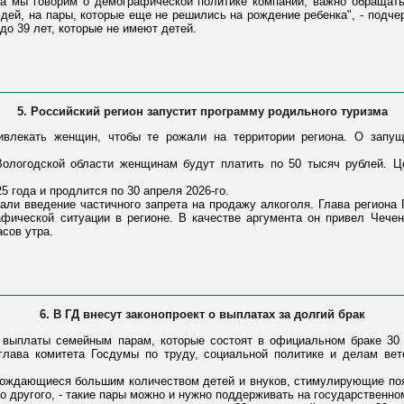
гда мы говорим о демографической политике компаний, важно обращать
дей, на пары, которые еще не решились на рождение ребенка", - подчер
до 39 лет, которые не имеют детей.
5. Российский регион запустит программу родильного туризма
ивлекать женщин, чтобы те рожали на территории региона. О запущ
ологодской области женщинам будут платить по 50 тысяч рублей. Ц
5 года и продлится по 30 апреля 2026-го.
али введение частичного запрета на продажу алкоголя. Глава региона 
афической ситуации в регионе. В качестве аргумента он привел Чечен
асов утра.
6. В ГД внесут законопроект о выплатах за долгий брак
 выплаты семейным парам, которые состоят в официальном браке 30 
глава комитета Госдумы по труду, социальной политике и делам ве
вождающиеся большим количеством детей и внуков, стимулирующие по
о другого, - такие пары можно и нужно поддерживать на государственном