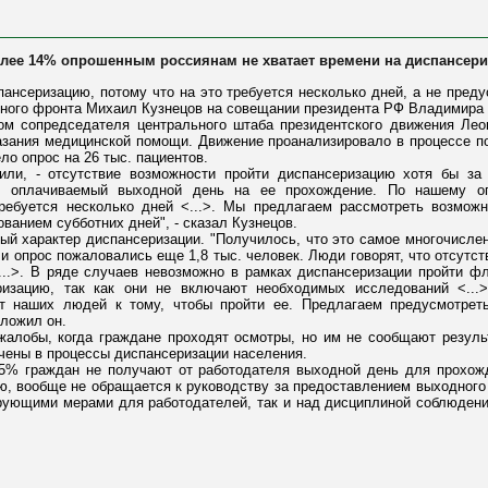
олее 14% опрошенным россиянам не хватает времени на диспансер
ансеризацию, потому что на это требуется несколько дней, а не пред
ного фронта Михаил Кузнецов на совещании президента РФ Владимира 
вом сопредседателя центрального штаба президентского движения Ле
азания медицинской помощи. Движение проанализировало в процессе п
о опрос на 26 тыс. пациентов.
или, - отсутствие возможности пройти диспансеризацию хотя бы за 
ин оплачиваемый выходной день на ее прохождение. По нашему оп
требуется несколько дней <...>. Мы предлагаем рассмотреть возмож
ованием субботних дней", - сказал Кузнецов.
ый характер диспансеризации. "Получилось, что это самое многочисле
ли опрос пожаловались еще 1,8 тыс. человек. Люди говорят, что отсутс
<...>. В ряде случаев невозможно в рамках диспансеризации пройти 
изацию, так как они не включают необходимых исследований <...
ет наших людей к тому, чтобы пройти ее. Предлагаем предусмотреть
дложил он.
жалобы, когда граждане проходят осмотры, но им не сообщают резуль
чены в процессы диспансеризации населения.
25% граждан не получают от работодателя выходной день для прохож
, вообще не обращается к руководству за предоставлением выходного д
ующими мерами для работодателей, так и над дисциплиной соблюдения