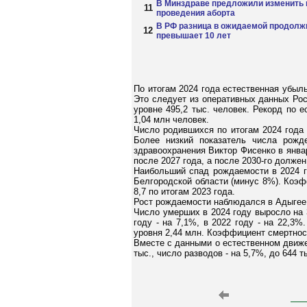
В Минздраве предложили изменить 
11
проведения аборта
В РФ разница в ожидаемой продолжи
12
превышает 10 лет
По итогам 2024 года естественная убыл
Это следует из оперативных данных Рос
уровне 495,2 тыс. человек. Рекорд по 
1,04 млн человек.
Число родившихся по итогам 2024 года 
Более низкий показатель числа рожд
здравоохранения Виктор Фисенко в янва
после 2027 года, а после 2030-го долж
Наибольший спад рождаемости в 2024 г
Белгородской области (минус 8%). Коэф
8,7 по итогам 2023 года.
Рост рождаемости наблюдался в Адыгее,
Число умерших в 2024 году выросло на 
году - на 7,1%, в 2022 году - на 22,3
уровня 2,44 млн. Коэффициент смертности
Вместе с данными о естественном движен
тыс., число разводов - на 5,7%, до 644 т