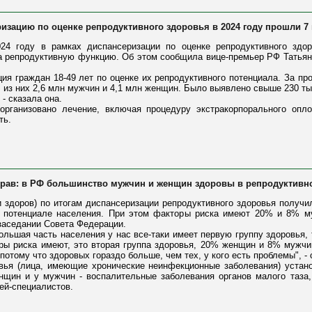
ризацию по оценке репродуктивного здоровья в 2024 году прошли 7
24 году в рамках диспансеризации по оценке репродуктивного здо
а репродуктивную функцию. Об этом сообщила вице-премьер РФ Татьян
ция граждан 18-49 лет по оценке их репродуктивного потенциала. За пр
, из них 2,6 млн мужчин и 4,1 млн женщин. Было выявлено свыше 230 ты
- сказала она.
организовано лечение, включая процедуру экстракорпорального опло
ть.
драв: в РФ большинство мужчин и женщин здоровы в репродуктивн
и здоров) по итогам диспансеризации репродуктивного здоровья полу
м потенциале населения. При этом факторы риска имеют 20% и 8% м
заседании Совета Федерации.
ольшая часть населения у нас все-таки имеет первую группу здоровья, 
ы риска имеют, это вторая группа здоровья, 20% женщин и 8% мужчин.
отому что здоровых гораздо больше, чем тех, у кого есть проблемы", - 
овья (лица, имеющие хронические неинфекционные заболевания) уста
щин и у мужчин - воспалительные заболевания органов малого таза
ей-специалистов.