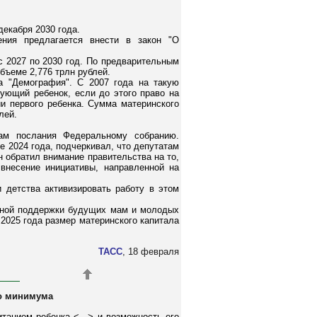
екабря 2030 года.
ния предлагается внести в закон "О
с 2027 по 2030 год. По предварительным
бъеме 2,776 трлн рублей.
а "Демография". С 2007 года на такую
ующий ребенок, если до этого право на
и первого ребенка. Сумма материнского
лей.
ам послания Федеральному собранию.
 2024 года, подчеркивал, что депутатам
 обратил внимание правительства на то,
 внесение инициативы, направленной на
 детства активизировать работу в этом
ьной поддержки будущих мам и молодых
2025 года размер материнского капитала
ТАСС
, 18 февраля
го минимума
танием ребенка <...> и возможность его