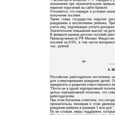
назначения при незначительном превыш
перечне поручений на сайте Кремля.
Уточняется, что порядок и условия наз
получение пособия.
Также глава государства поручил рас
рождением и воспитанием ребенка. При
учета лиц, подлежащих уплате доходног
Значительное повышение выплат на дете
В феврале размер детских пособий увел
Премьер-министр РФ Михаил Мишустин 2
пособий на 9,5%, в том числе материнск
тыс. рублей.
4. 
Российские работодатели постепенно н
для стимулирования рождения детей. О
приоритеты в развитии ответственного б
"Почти ни в одной корпоративной полит
целью корпоративной политики, что сов
работодателям.
При этом Баталина отметила, что сегод
признательны пионерам в этом движени
рождении ребенка в размере 1 млн руб.",
По ее словам, меры поддержки, которые