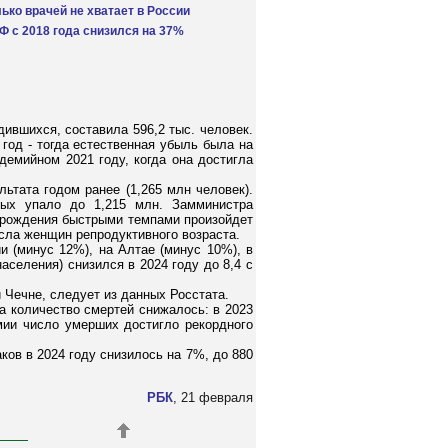
ько врачей не хватает в России
Ф с 2018 года снизился на 37%
ившихся, составила 596,2 тыс. человек.
год - тогда естественная убыль была на
демийном 2021 году, когда она достигла
ьтата годом ранее (1,265 млн человек).
ных упало до 1,215 млн. Замминистра
торождения быстрыми темпами произойдет
сла женщин репродуктивного возраста.
 (минус 12%), на Алтае (минус 10%), в
селения) снизился в 2024 году до 8,4 с
 Чечне, следует из данных Росстата.
а количество смертей снижалось: в 2023
емии число умерших достигло рекордного
.
ков в 2024 году снизилось на 7%, до 880
РБК
, 21 февраля