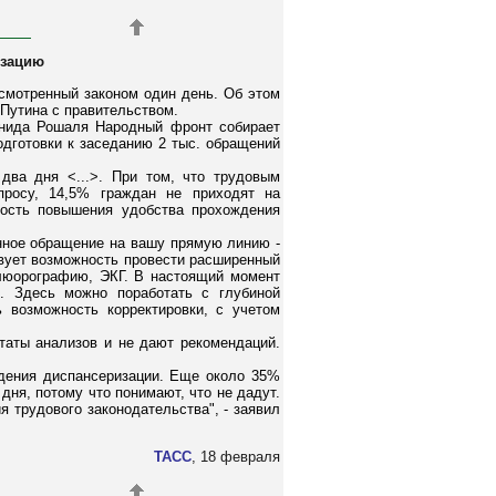
изацию
усмотренный законом один день. Об этом
Путина с правительством.
онида Рошаля Народный фронт собирает
одготовки к заседанию 2 тыс. обращений
два дня <...>. При том, что трудовым
росу, 14,5% граждан не приходят на
ность повышения удобства прохождения
нное обращение на вашу прямую линию -
твует возможность провести расширенный
флюорографию, ЭКГ. В настоящий момент
>. Здесь можно поработать с глубиной
 возможность корректировки, с учетом
таты анализов и не дают рекомендаций.
дения диспансеризации. Еще около 35%
ня, потому что понимают, что не дадут.
 трудового законодательства", - заявил
ТАСС
, 18 февраля