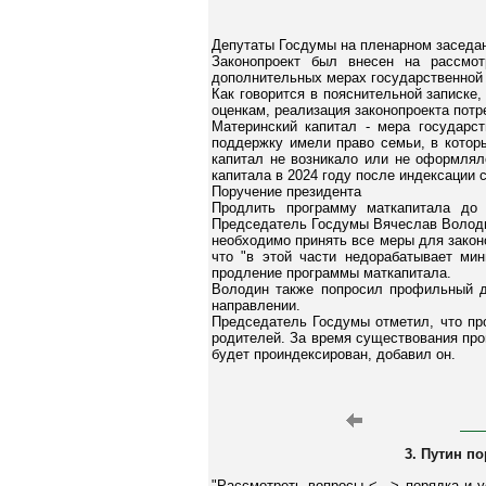
Депутаты Госдумы на пленарном заседан
Законопроект был внесен на рассмо
дополнительных мерах государственной
Как говорится в пояснительной записке
оценкам, реализация законопроекта потр
Материнский капитал - мера государс
поддержку имели право семьи, в котор
капитал не возникало или не оформлял
капитала в 2024 году после индексации с
Поручение президента
Продлить программу маткапитала до
Председатель Госдумы Вячеслав Володин
необходимо принять все меры для закон
что "в этой части недорабатывает мин
продление программы маткапитала.
Володин также попросил профильный ду
направлении.
Председатель Госдумы отметил, что п
родителей. За время существования про
будет проиндексирован, добавил он.
3. Путин п
"Рассмотреть вопросы <...> порядка и 