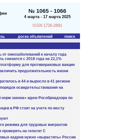
№ 1065 - 1066
фии
4 марта - 17 марта 2025
ISSN 1726-2891
язь
доска объявлений
поиск
 от онкозаболеваний к началу года
ль снизился с 2018 года на 22,1%
платформу для противораковых вакцин
увеличить продолжительность жизни
ратилось в 44 и выросло в 41 регионе
порядок освидетельствования на
 норм закона» идею Рособрнадзора по
нцев в РФ стоят на учете по месту
зуют
ого режима для трудовых мигрантов
 проверять на гепатит С
новых кадров нужно «вырастить» России