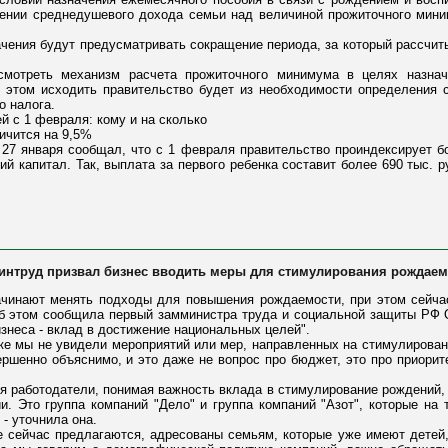
ении среднедушевого дохода семьи над величиной прожиточного миним
начения будут предусматривать сокращение периода, за который рассчит
смотреть механизм расчета прожиточного минимума в целях назна
 этом исходить правительство будет из необходимости определения
о налога.
й с 1 февраля: кому и на сколько
ичится на 9,5%
7 января сообщал, что с 1 февраля правительство проиндексирует б
ий капитал. Так, выплата за первого ребенка составит более 690 тыс. р
Минтруд призвал бизнес вводить меры для стимулирования рождаем
ачинают менять подходы для повышения рождаемости, при этом сейча
б этом сообщила первый замминистра труда и социальной защиты РФ
изнеса - вклад в достижение национальных целей".
ике мы не увидели мероприятий или мер, направленных на стимулирован
ершенно объяснимо, и это даже не вопрос про бюджет, это про приорите
ня работодатели, понимая важность вклада в стимулирование рождений,
и. Это группа компаний "Дело" и группа компаний "Азот", которые на
 - уточнила она.
 сейчас предлагаются, адресованы семьям, которые уже имеют детей, 