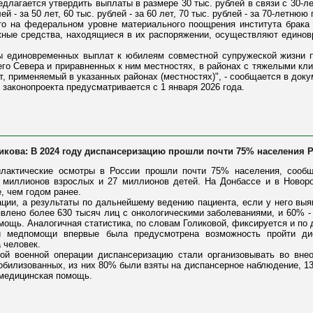
лагается утвердить выплаты в размере 30 тыс. рублей в связи с 30-ле
ей - за 50 лет, 60 тыс. рублей - за 60 лет, 70 тыс. рублей - за 70-летнюю
что на федеральном уровне материального поощрения института брака
жные средства, находящиеся в их распоряжении, осуществляют един
ы единовременных выплат к юбилеям совместной супружеской жизни п
го Севера и приравненных к ним местностях, в районах с тяжелыми кл
 применяемый в указанных районах (местностях)", - сообщается в доку
 законопроекта предусматривается с 1 января 2026 года.
ликова: В 2024 году диспансеризацию прошли почти 75% населения 
лактические осмотры в России прошли почти 75% населения, сообщ
 миллионов взрослых и 27 миллионов детей. На Донбассе и в Новор
, чем годом ранее.
ции, а результаты по дальнейшему ведению пациента, если у него вы
влено более 630 тысяч лиц с онкологическими заболеваниями, и 60% - 
ощь. Аналогичная статистика, по словам Голиковой, фиксируется и по 
ий медпомощи впервые была предусмотрена возможность пройти ди
 человек.
ной военной операции диспансеризацию стали организовывать во вне
обилизованных, из них 80% были взяты на диспансерное наблюдение, 1
 медицинская помощь.