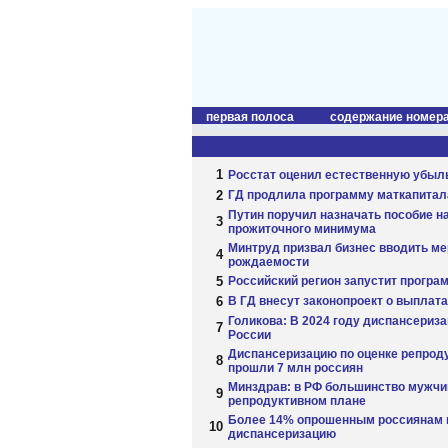
первая полоса
содержание номер
1
Росстат оценил естественную убыль
2
ГД продлила программу маткапитала
Путин поручил назначать пособие н
3
прожиточного минимума
Минтруд призвал бизнес вводить м
4
рождаемости
5
Российский регион запустит програ
6
В ГД внесут законопроект о выплата
Голикова: В 2024 году диспансериз
7
России
Диспансеризацию по оценке репроду
8
прошли 7 млн россиян
Минздрав: в РФ большинство мужчи
9
репродуктивном плане
Более 14% опрошенным россиянам н
10
диспансеризацию