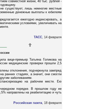
тием совместной жизни, 40 тыс. рублей -
 годовщину.
 не существует, лишь немногие местные
овременные денежные выплаты к юбилеям
редлагается ежегодно индексировать, а
иматическими условиями, увеличивать на
менте.
ТАСС
, 14 февраля
России
ила вице-премьер Татьяна Голикова на
оссии медицинские проверки прошли 2,5
явлены отклонения, подчеркнула зампред
на ранних стадиях, а значит, они смогли
другим заболеваниям.
спансеризацию на рабочем месте. Ею
очередном порядке. В прошлом году ее
3,5% направлены на реабилитацию и чуть
Российская газета
, 18 февраля