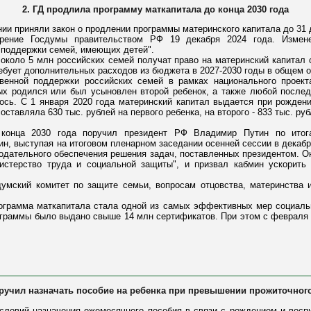
2. ГД продлила программу маткапитала до конца 2030 года
ии приняли закон о продлении программы материнского капитала до 31 д
трение Госдумы правительством РФ 19 декабря 2024 года. Измене
 поддержки семей, имеющих детей".
, около 5 млн российских семей получат право на материнский капитал 
ебует дополнительных расходов из бюджета в 2027-2030 годы в общем о
твенной поддержки российских семей в рамках национального проект
ых родился или был усыновлен второй ребенок, а также любой послед
ось. С 1 января 2020 года материнский капитал выдается при рождени
оставляла 630 тыс. рублей на первого ребенка, на второго - 833 тыс. руб
 конца 2030 года поручил президент РФ Владимир Путин по итог
, выступая на итоговом пленарном заседании осенней сессии в декабре
одательного обеспечения решения задач, поставленных президентом. Он
истерство труда и социальной защиты", и призвал кабмин ускорить
мский комитет по защите семьи, вопросам отцовства, материнства и
рограмма маткапитала стала одной из самых эффективных мер социал
граммы было выдано свыше 14 млн сертификатов. При этом с февраля 
оручил назначать пособие на ребенка при превышении прожиточно
условий назначения ежемесячного пособия в связи с рождением и воспи