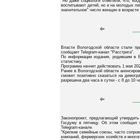
"Но даже социологи отметили, что, ко
воспитывают детей, но и на молодых лю
значительное" число женщин в возрасте 
Власти Вологодской области стали пр
сообщает Telegram-канал "Расстрига".
По информации издания, родившим в В
статистику.
Программа начнет действовать 1 мая 202
Ранее в Вологодской области анонсиров
сможет позитивно сказаться на демогр
разрешена два часа в сутки - с 8 до 10 ч
Законопроект, предлагающий утвердить
Госдуму в пятницу. Об этом сообщил 
Telegram-канале.
"Крепкие семейные союзы, часто сопро
компаний, фермерских хозяйств и многог