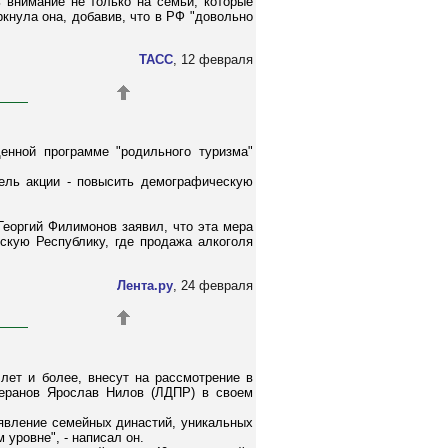
 внимание не только на семьи, которые
кнула она, добавив, что в РФ "довольно
ТАСС
, 12 февраля
енной программе "родильного туризма"
ель акции - повысить демографическую
Георгий Филимонов заявил, что эта мера
скую Республику, где продажа алкоголя
Лента.ру
, 24 февраля
лет и более, внесут на рассмотрение в
теранов Ярослав Нилов (ЛДПР) в своем
явление семейных династий, уникальных
 уровне", - написал он.