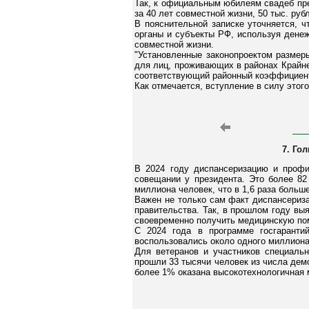
Так, к официальным юбилеям свадеб пред
за 40 лет совместной жизни, 50 тыс. рубл
В пояснительной записке уточняется, 
органы и субъекты РФ, используя дене
совместной жизни.
"Установленные законопроектом размер
для лиц, проживающих в районах Крайне
соответствующий районный коэффициент,
Как отмечается, вступление в силу этого
7. Го
В 2024 году диспансеризацию и профи
совещании у президента. Это более 82
миллиона человек, что в 1,6 раза больше
Важен не только сам факт диспансериза
правительства. Так, в прошлом году выя
своевременно получить медицинскую пом
С 2024 года в программе госгарант
воспользовались около одного миллиона
Для ветеранов и участников специаль
прошли 33 тысячи человек из числа дем
более 1% оказана высокотехнологичная