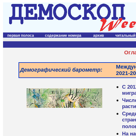
первая полоса
содержание номера
архив
читальный
Огл
Междун
Демографический барометр:
2021-2
С 201
мигр
Число
расти
Сред
стран
поло
На на