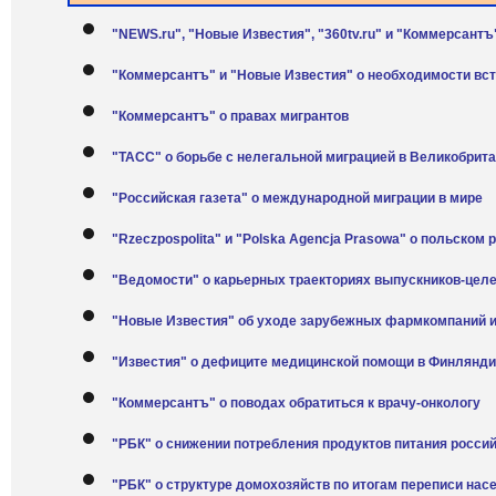
"NEWS.ru", "Новые Известия", "360tv.ru" и "Коммерсантъ
"Коммерсантъ" и "Новые Известия" о необходимости вс
"Коммерсантъ" о правах мигрантов
"ТАСС" о борьбе с нелегальной миграцией в Великобрит
"Российская газета" о международной миграции в мире
"Rzeczpospolita" и "Polska Agencja Prasowa" о польском 
"Ведомости" о карьерных траекториях выпускников-цел
"Новые Известия" об уходе зарубежных фармкомпаний и
"Известия" о дефиците медицинской помощи в Финлянд
"Коммерсантъ" о поводах обратиться к врачу-онкологу
"РБК" о снижении потребления продуктов питания росс
"РБК" о структуре домохозяйств по итогам переписи нас