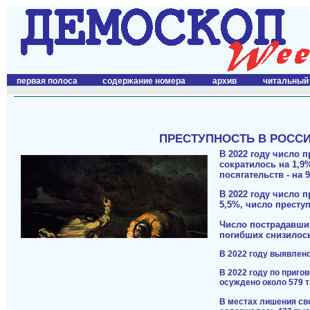
первая полоса
содержание номера
архив
читальный
ПРЕСТУПНОСТЬ В РОССИИ
В 2022 году число 
сократилось на 1,9
посягательств - на 
В 2022 году число 
5,5%, число престу
Число пострадавши
погибших снизилось
В 2022 году выявлен
В 2022 году по приго
осуждено около 579 
В местах лишения сво