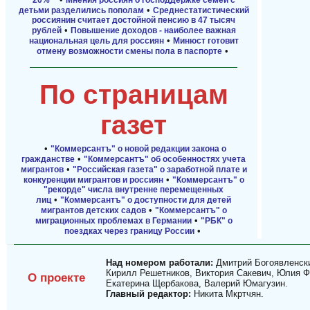
•
детьми разделились пополам
Среднестатистический
россиянин считает достойной пенсию в 47 тысяч
•
рублей
Повышение доходов - наиболее важная
•
национальная цель для россиян
Минюст готовит
•
отмену возможности смены пола в паспорте
По страницам
газет
•
"Коммерсантъ" о новой редакции закона о
•
гражданстве
"Коммерсантъ" об особенностях учета
•
мигрантов
"Российская газета" о заработной плате и
•
конкуренции мигрантов и россиян
"Коммерсантъ" о
"рекорде" числа внутренне перемещенных
•
лиц
"Коммерсантъ" о доступности для детей
•
мигрантов детских садов
"Коммерсантъ" о
•
миграционных проблемах в Германии
"РБК" о
•
поездках через границу России
Над номером работали:
Дмитрий Богоявленски
Кирилл Решетников, Виктория Сакевич, Юлия Ф
О проекте
Екатерина Щербакова, Валерий Юмагузин.
Главный редактор:
Никита Мкртчян.