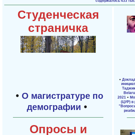
содержалось 433 тыс
Студенческая
страничка
•
Доклад
инициа
Таджик
•
Belaru
О магистратуре по
•
2021
Мо
(ЦУР) в
•
демографии
"Вопросы
реаби
Опросы и