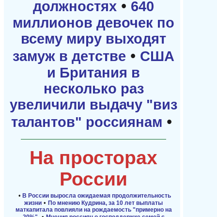
•
должностях
640
миллионов девочек по
всему миру выходят
•
замуж в детстве
США
и Британия в
несколько раз
увеличили выдачу "виз
•
талантов" россиянам
На просторах
России
•
В России выросла ожидаемая продолжительность
•
жизни
По мнению Кудрина, за 10 лет выплаты
маткапитала повлияли на рождаемость "примерно на
•
20%"
Мнения россиян о господдержке семей с