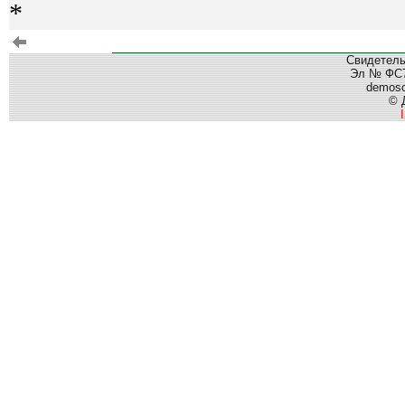
*
Свидетель
Эл № ФС77
demos
© 