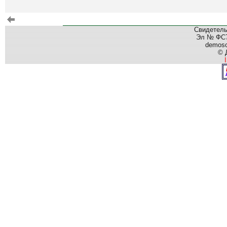
Свидетель
Эл № ФС77
demos
© 