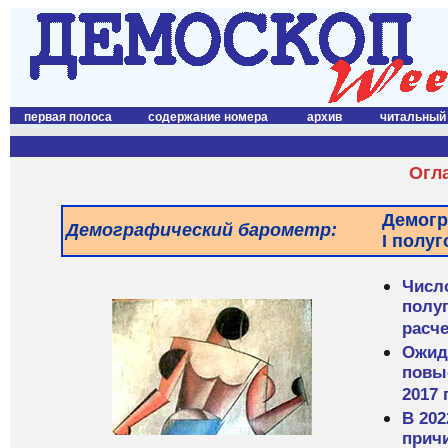
первая полоса
содержание номера
архив
читальный
Огл
Демогр
Демографический барометр:
I полуг
Числ
полуг
расче
Ожид
повыс
2017 
В 202
прич