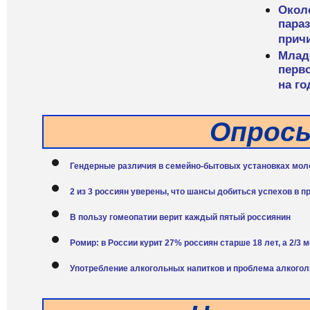
Окол
пара
причи
Млад
перво
на го
Опрос
Гендерные различия в семейно-бытовых установках мо
2 из 3 россиян уверены, что шансы добиться успехов в
В пользу гомеопатии верит каждый пятый россиянин
Ромир: в России курит 27% россиян старше 18 лет, а 2/3
Употребление алкогольных напитков и проблема алкого