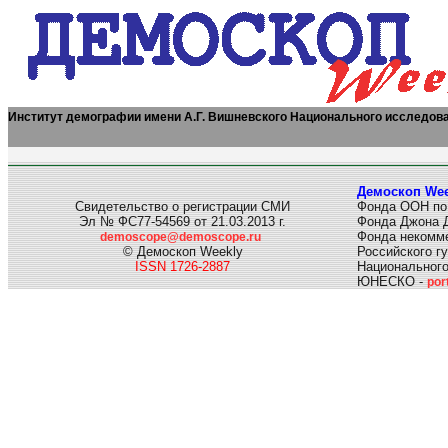
Институт демографии имени А.Г. Вишневского Национального исследов
Демоскоп Wee
Свидетельство о регистрации СМИ
Фонда ООН по
Эл № ФС77-54569 от 21.03.2013 г.
Фонда Джона Д
Фонда некомме
demoscope@demoscope.ru
© Демоскоп Weekly
Российского г
ISSN 1726-2887
Национального
ЮНЕСКО -
por