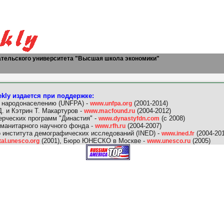
ательского университета "Высшая школа экономики"
kly издается при поддержке:
 народонаселению (UNFPA) -
(2001-2014)
www.unfpa.org
. и Кэтрин Т. Макартуров -
(2004-2012)
www.macfound.ru
рческих программ "Династия" -
(с 2008)
www.dynastyfdn.com
уманитарного научного фонда -
(2004-2007)
www.rfh.ru
 института демографических исследований (INED) -
(2004-201
www.ined.fr
(2001), Бюро ЮНЕСКО в Москве -
(2005)
tal.unesco.org
www.unesco.ru