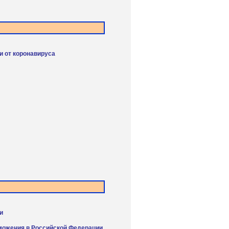
и от коронавируса
и
оможения в Российской Федерации