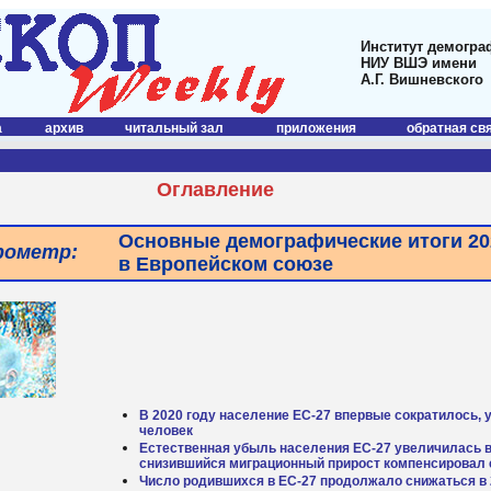
Институт демогра
НИУ ВШЭ имени
А.Г. Вишневского
а
архив
читальный зал
приложения
обратная св
Оглавление
Основные демографические итоги 20
рометр:
в Европейском союзе
В 2020 году население ЕС-27 впервые сократилось,
человек
Естественная убыль населения ЕС-27 увеличилась в 2
снизившийся миграционный прирост компенсировал 
Число родившихся в ЕС-27 продолжало снижаться в 2