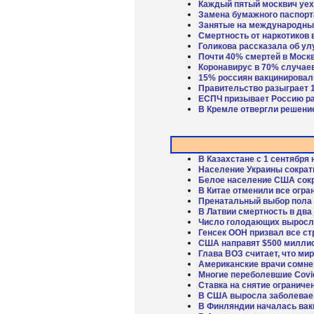
Каждый пятый москвич уех
Замена бумажного паспорт
Занятые на международных
Смертность от наркотиков 
Голикова рассказала об ул
Почти 40% смертей в Моск
Коронавирус в 70% случае
15% россиян вакцинировал
Правительство разыграет 
ЕСПЧ призывает Россию р
В Кремле отвергли решени
В Казахстане с 1 сентября
Население Украины сократи
Белое население США сокр
В Китае отменили все огра
Пренатальный выбор пола р
В Латвии смертность в дв
Число голодающих выросло
Генсек ООН призвал все с
США направят $500 миллио
Глава ВОЗ считает, что ми
Американские врачи сомне
Многие переболевшие Covi
Ставка на снятие ограниче
В США выросла заболеваем
В Финляндии началась вак