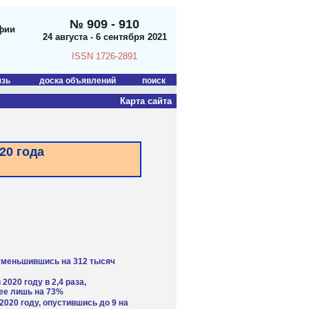
№ 909 - 910
фии
24 августа - 6 сентября 2021
ISSN 1726-2891
язь
доска объявлений
поиск
Карта сайта
20 года
 уменьшившись на 312 тысяч
020 году в 2,4 раза,
ее лишь на 73%
020 году, опустившись до 9 на