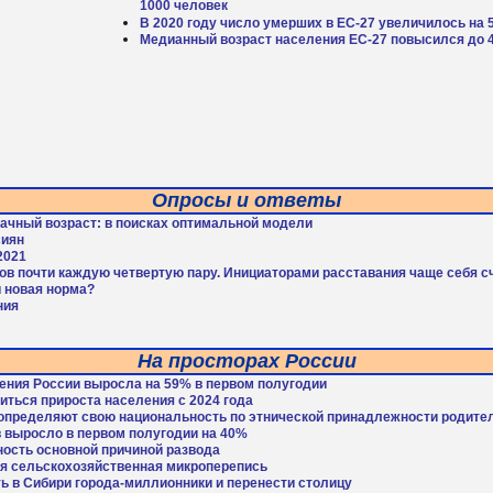
1000 человек
В 2020 году число умерших в ЕС-27 увеличилось на 
Медианный возраст населения ЕС-27 повысился до 4
Опросы и ответы
рачный возраст: в поисках оптимальной модели
сиян
2021
гов почти каждую четвертую пару. Инициаторами расставания чаще себя 
и новая норма?
ния
На просторах России
ения России выросла на 59% в первом полугодии
иться прироста населения с 2024 года
определяют свою национальность по этнической принадлежности родите
 выросло в первом полугодии на 40%
ность основной причиной развода
ая сельскохозяйственная микроперепись
ь в Сибири города-миллионники и перенести столицу