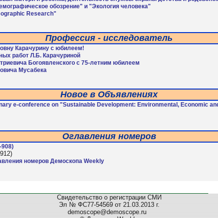
емографическое обозрение" и "Экология человека"
graphic Research"
Профессия - исследователь
овну Карачурину с юбилеем!
ных работ Л.Б. Карачуриной
риевича Богоявленского с 75-летним юбилеем
овича Мусабека
Новое в Объявлениях
plinary e-conference on "Sustainable Development: Environmental, Economic an
Оглавления номеров
-908)
912)
авления номеров Демоскопа Weekly
Свидетельство о регистрации СМИ
Эл № ФС77-54569 от 21.03.2013 г.
demoscope@demoscope.ru