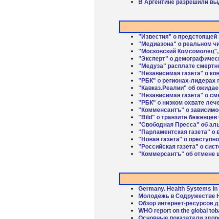
В Аргентине разрешили вы
"Известия" о предстоящей
"Медиазона" о реальном ч
"Московский Комсомолец", 
"Эксперт" о демографичес
"Медуза" расплате смертн
"Независимая газета" о ко
"РБК" о регионах-лидерах
"Кавказ.Реалии" об ожида
"Независимая газета" о см
"РБК" о низком охвате леч
"Комменсантъ" о зависимос
"Bild" о транзите беженцев
"Свободная Пресса" об ал
"Парламентская газета" о 
"Новая газета" о преступно
"Российская газета" о сис
"Коммерсантъ" об отмене 
Germany. Health Systems in 
Молодежь в Содружестве Н
Обзор интернет-ресурсов 
WHO report on the global to
Основные показатели здор