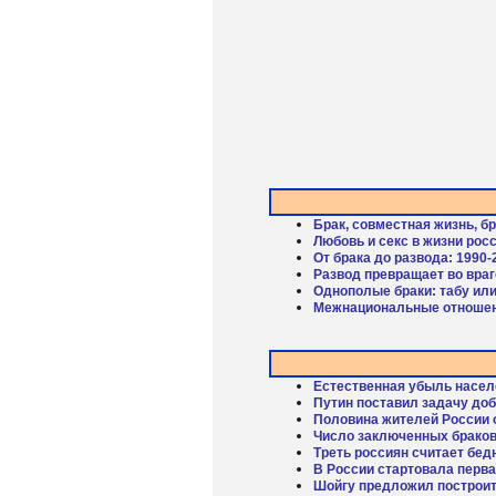
Брак, совместная жизнь, б
Любовь и секс в жизни рос
От брака до развода: 1990-
Развод превращает во вра
Однополые браки: табу ил
Межнациональные отноше
Естественная убыль насел
Путин поставил задачу доб
Половина жителей России 
Число заключенных браков
Треть россиян считает бед
В России стартовала перв
Шойгу предложил построит