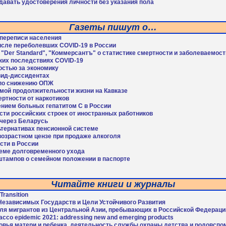
давать удостоверения личности без указания пола
Газеты пишут о…
 переписи населения
исле переболевших COVID-19 в России
"Der Standard", "Коммерсантъ" о статистике смертности и заболеваемост
ких последствиях COVID-19
остью за экономику
вид-диссидентах
 по снижению ОПЖ
емой продолжительности жизни на Кавказе
ертности от наркотиков
ением больных гепатитом С в России
ти российских строек от иностранных работников
 через Беларусь
ьтернативах пенсионной системе
возрастном цензе при продаже алкоголя
сти в России
теме долговременного ухода
штампов о семейном положении в паспорте
Читайте книги и журналы
Transition
езависимых Государств и Цели Устойчивого Развития
для мигрантов из Центральной Азии, пребывающих в Российской Федераци
bacco epidemic 2021: addressing new and emerging products
овья матери и ребенка, деятельность службы охраны детства и родовсп