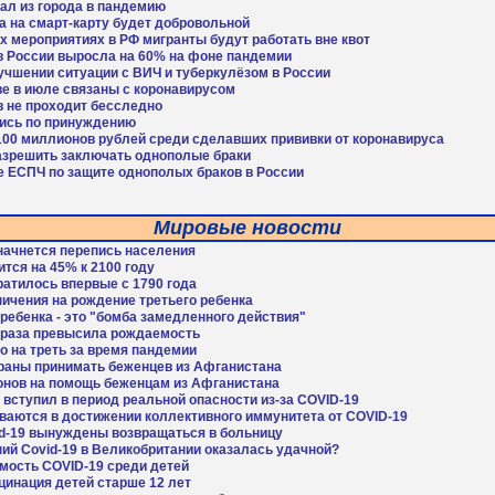
ал из города в пандемию
а на смарт-карту будет добровольной
 мероприятиях в РФ мигранты будут работать вне квот
в России выросла на 60% на фоне пандемии
учшении ситуации с ВИЧ и туберкулёзом в России
ве в июле связаны с коронавирусом
в не проходит бесследно
ись по принуждению
100 миллионов рублей среди сделавших прививки от коронавируса
азрешить заключать однополые браки
е ЕСПЧ по защите однополых браков в России
Мировые новости
 начнется перепись населения
тся на 45% к 2100 году
атилось впервые с 1790 года
ничения на рождение третьего ребенка
ебенка - это "бомба замедленного действия"
а раза превысила рождаемость
 на треть за время пандемии
траны принимать беженцев из Афганистана
нов на помощь беженцам из Афганистана
р вступил в период реальной опасности из-за COVID-19
ваются в достижении коллективного иммунитета от COVID-19
d-19 вынуждены возвращаться в больницу
ний Covid-19 в Великобритании оказалась удачной?
ость COVID-19 среди детей
цинация детей старше 12 лет