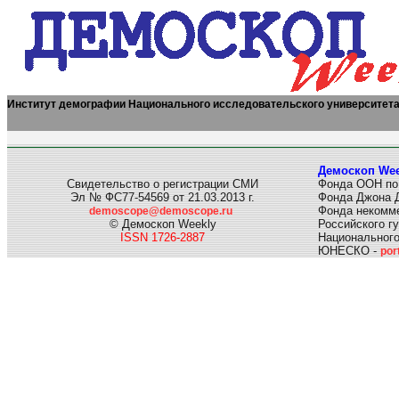
Институт демографии Национального исследовательского университет
Демоскоп Wee
Свидетельство о регистрации СМИ
Фонда ООН по
Эл № ФС77-54569 от 21.03.2013 г.
Фонда Джона Д
Фонда некомме
demoscope@demoscope.ru
© Демоскоп Weekly
Российского г
ISSN 1726-2887
Национального
ЮНЕСКО -
por