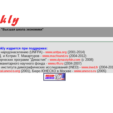
а "Высшая школа экономики"
kly издается при поддержке:
 народонаселению (UNFPA) -
(2001-2014)
www.unfpa.org
. и Кэтрин Т. Макартуров -
(2004-2012)
www.macfound.ru
рческих программ "Династия" -
(с 2008)
www.dynastyfdn.com
уманитарного научного фонда -
(2004-2007)
www.rfh.ru
 института демографических исследований (INED) -
(2004-201
www.ined.fr
(2001), Бюро ЮНЕСКО в Москве -
(2005)
tal.unesco.org
www.unesco.ru