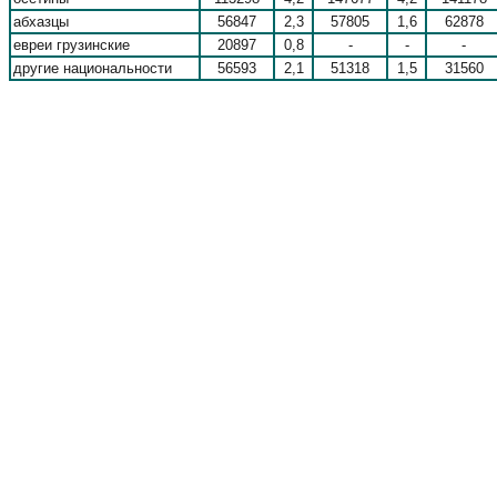
абхазцы
56847
2,3
57805
1,6
62878
евреи грузинские
20897
0,8
-
-
-
другие национальности
56593
2,1
51318
1,5
31560