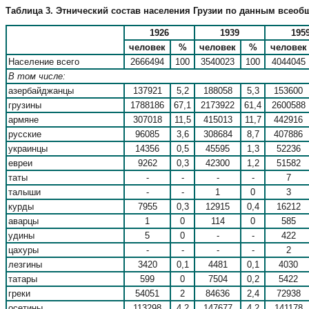
Таблица 3. Этнический состав населения Грузии по данным всеоб
1926
1939
195
человек
%
человек
%
человек
Население всего
2666494
100
3540023
100
4044045
В том числе:
азербайджанцы
137921
5,2
188058
5,3
153600
грузины
1788186
67,1
2173922
61,4
2600588
армяне
307018
11,5
415013
11,7
442916
русские
96085
3,6
308684
8,7
407886
украинцы
14356
0,5
45595
1,3
52236
евреи
9262
0,3
42300
1,2
51582
таты
-
-
-
-
7
талыши
-
-
1
0
3
курды
7955
0,3
12915
0,4
16212
аварцы
1
0
114
0
585
удины
5
0
-
-
422
цахуры
-
-
-
-
2
лезгины
3420
0,1
4481
0,1
4030
татары
599
0
7504
0,2
5422
греки
54051
2
84636
2,4
72938
осетины
113298
4,2
147677
4,2
141178