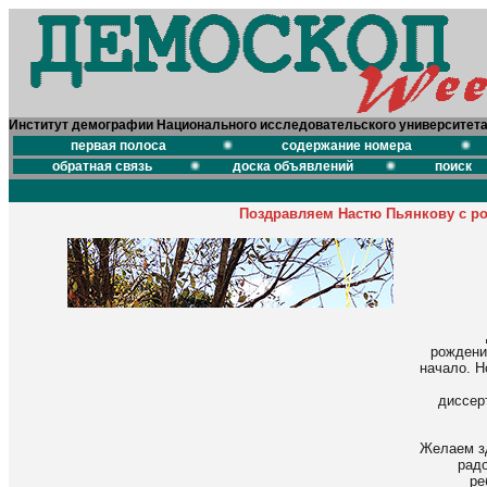
Институт демографии Национального исследовательского университет
первая полоса
содержание номера
обратная связь
доска объявлений
поиск
Поздравляем Настю Пьянкову с р
рождени
начало. Н
диссер
Желаем зд
радо
ре