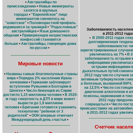
•
Австралийцы по
происхождению
•
Новые иммигранты
селятся в крупных
городах
•
"Европейское" лицо
иммигрантов сменилось на
"азиатское"
•
Половозрастной профиль
родившихся за границей
•
"Родословные"
Заболеваемость населен
австралийцев
•
Язык домашнего
в 2011-2012 года
общения
•
Приверженцев нехристианских
•
В 2000-2011 годах сох
конфессий становится
долговременная тенденц
больше
•
Австралийцы, говорящие дома
заболеваемости: ч
по-русски
•
зарегистрированных случаев
увеличилось на 7%
•
В 2
заболеваемость острыми
Мировые новости
инфекциями увеличилась
острыми инфекциями 
дыхательных путей снизила
•
Названы самые благополучные страны
2012 году число случаев 
мира
•
Порядка 2% населения Ирана -
активным туберкулезом сниз
кочевники
•
Германия заблокирует
а болезнью, вызванной ВИЧ,
вступление Румынии и Болгарии в
на 12,5%
•
Число состоящих
Шенген
•
Число беженцев из Сирии
диагнозом алкоголизм и а
достигло 1,15 миллиона человек
•
В 2020-
психозы, наркомания и токс
м году смертность в ДТП в мире может
2011 году продолж
вырасти до 1,9 миллиона
сокращаться
•
Число пост
человек
•
Британия готовится узаконить
происшествиях на автомобил
технологию "ребенок от 3
в 2011-2012 годах увели
родителей"
•
ООН впервые отмечает
Международный день счастья
•
Счетчик насел