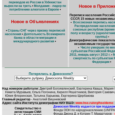
переводов из России в Узбекистан
Новое в Прилож
выросли на треть
•
Молдавия - лидер по
потреблению алкоголя в Европе
•
Переписи населения Российс
СССР, 15 новых независимы
Новое в Объявлениях
•
Всесоюзная перепись насел
Распределение населения
союзных республик (кроме
•
Страны СНГ через призму переписей
полу и возрасту (однолетни
населения
•
Деятельность Всемирного
группы)
•
банка в области миграции и
Демографические показатели
международного развития
•
независимым государства
•
Число умерших по ме
субъектам Российской Феде
2011, январь-август 2012 г.
•
М
смертность по субъектам 
Федерации
•
Потерялись в Демоскопе?
Над номером работали:
Дмитрий Богоявленский, Екатерина Кваша, Мария 
Никита Муравьев, Ольга Погонина, Кирилл Решетников, Виктория Сакевич,
Юлия Флоринская, Татьяна Харькова, Екатерина Щербакова
Главный редактор
- Анатолий Вишневский
Адрес сайта Института демографии НИУ ВШЭ:
www.hse.ru/org/hse/demo
Демоскоп Weekly издается при поддерж
Свидетельство о
Фонда ООН по народонаселению (UNFPA
регистрации СМИ
Фонда Джона Д. и Кэтрин Т. Макартуров -