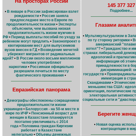
На просторах России
145 377 327
Подробнее...
•
В январе в России зафиксирован взлет
рождаемости
•
Россия заняла
предпоследнее место в Европе по
Глазами аналит
продолжительности жизни
•
Эксперты
объяснили, чем вызвана низкая
продолжительность жизни мужчин в
•
Мультикультурализм в Запа
РФ
•
Период выплаты пособий по уходу за
по ту сторону риторики
•
В
ребенком могут продлить
•
Законопроект о
американский "плави
квотировании мест для выпускников
котел"?
•
Гражданство и им
вузов внесен в ГД
•
Возведение мечетей
странах либеральной демок
убережет мигрантов от радикальных
идеологией и прагматик
идей?
•
В России около восьми миллионов
информации об этнич
человек употребляют
принадлежности в бо
наркотики
•
Россиянам официально
дискриминацией: о
разрешили лечиться по месту
государств
•
Праворадикаль
фактического проживания
•
иммиграция в стра
Скандинавии
•
Этнические
меньшинства США: идеол
Евразийская панорама
ориентация, политические п
электоральная активност
социальные сети и "диаспор
•
Демографы обеспокоены сокращением
продолжительности жизни
украинцев
•
Белоруссия - на 50-м месте в
Берегите женщ
мире по ИЧР
•
Пенсионный возраст для
женщин в Казахстане планируется
поэтапно увеличивать с 2014
•
Новая оценка исполь
года
•
Половина граждан Киргизии
контрацепции в ми
работает в Казахстане
нелегально
•
Объемы денежных