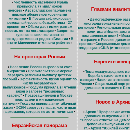
•
Численность населения Ирана
превысила 77 миллионов
Глазами аналит
человек
•
Австралийский парламент
признал аборигенов коренными
жителями
•
В Греции зафиксирован
•
Демографическое разв
рекордный уровень безработицы - 27
многоальтернативный про
процентов
•
Обама даст иммигрантам
регионов
•
Региональная дем
восемь лет на легализацию
•
Запрет на
политика в Индии: дости
курение снизил количество
поставленные цели?
•
Меж
преждевременных родов в Бельгии
•
В
миграция в России: динамик
штате Миссисипи отменили рабство
•
прогноз
•
Современные демо
тенденции в США (итоги переп
На просторах России
Берегите женщ
•
Население России выросло за счет
мигрантов
•
Правительство намерено
•
Тема международного жен
передать регионам выплату детских
Борьба с насилием в о
пособий
•
Эффективность вузов оценят по
женщин
•
Насилие в отношен
числу безработных
России
•
Социальный портре
выпускников
•
Госдума приняла в I чтении
домашнего насилия в Бе
закон о запрете "резиновых
квартир"
•
Правозащитников в Москве
пригласили в миграционные
Новое в Архи
патрули
•
Госдума приняла антитабачный
закон
•
ФСКН советует лишать части прав
наркоманов, которые не хотят лечиться
•
•
Архив "Профессия: иссл
дополнен выпусками 2013 
"Опросы и ответы" на Демо
дополнен выпусками 201
Евразийская панорама
гг.
•
Архив "Юбилей книги"