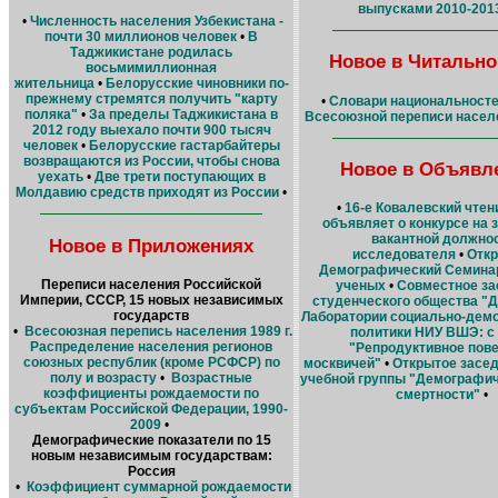
выпусками 2010-2013 
•
Численность населения Узбекистана -
почти 30 миллионов человек
•
В
Таджикистане родилась
Новое в Читально
восьмимиллионная
жительница
•
Белорусские чиновники по-
прежнему стремятся получить "карту
•
Словари национальносте
поляка"
•
За пределы Таджикистана в
Всесоюзной переписи населе
2012 году выехало почти 900 тысяч
человек
•
Белорусские гастарбайтеры
возвращаются из России, чтобы снова
Новое в Объявл
уехать
•
Две трети поступающих в
Молдавию средств приходят из России
•
•
16-е Ковалевский чтен
объявляет о конкурсе на
вакантной должно
Новое в Приложениях
исследователя
•
Отк
Демографический Семина
Переписи населения Российской
ученых
•
Cовместное за
Империи, СССР, 15 новых независимых
студенческого общества "
государств
Лаборатории социально-дем
•
Всесоюзная перепись населения 1989 г.
политики НИУ ВШЭ: c
Распределение населения регионов
"Репродуктивное пов
союзных республик (кроме РСФСР) по
москвичей"
•
Открытое засед
полу и возрасту
•
Возрастные
учебной группы "Демографич
коэффициенты рождаемости по
смертности"
•
субъектам Российской Федерации, 1990-
2009
•
Демографические показатели по 15
новым независимым государствам:
Россия
•
Коэффициент суммарной рождаемости