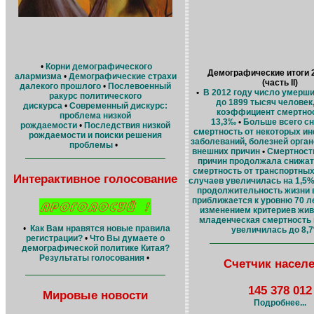
•
Корни демографического
Демографические итоги 
алармизма
•
Демографические страхи
(часть II)
далекого прошлого
•
Послевоенный
•
В 2012 году число умерш
ракурс политического
до 1899 тысяч человек
дискурса
•
Современный дискурс:
коэффициент смертнос
проблема низкой
13,3‰
•
Больше всего с
рождаемости
•
Последствия низкой
смертность от некоторых и
рождаемости и поиски решения
заболеваний, болезней орга
проблемы
•
внешних причин
•
Смертност
причин продолжала снижат
смертность от транспортны
Интерактивное голосование
случаев увеличилась на 1,5
продолжительность жизни в
приближается к уровню 70 л
изменением критериев жи
младенческая смертность 
•
Как Вам нравятся новые правила
увеличилась до 8,
регистрации?
•
Что Вы думаете о
демографической политике Китая?
Результаты голосования
•
Счетчик насел
145 378 012
Мировые новости
Подробнее...