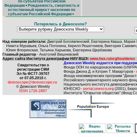
по субъектам Российской
Федерации
•
Рождаемость, смертность и
естественный прирост населения по
субъектам Российской Федерации
•
Потерялись в Демоскопе?
Над номером работали:
Дмитрий Богоявленский, Екатерина Кваша, Мария 
Никита Муравьев, Ольга Погонина, Кирилл Решетников, Виктория Сакевич,
Юлия Флоринская, Татьяна Харькова, Екатерина Щербакова
Главный редактор
- Анатолий Вишневский
Адрес сайта Института демографии НИУ ВШЭ:
www.hse.ru/org/hse/demo
Демоскоп Weekly издается при поддерж
Свидетельство о
Фонда ООН по народонаселению (UNFPA
регистрации СМИ
Фонда Джона Д. и Кэтрин Т. Макартуров -
Эл № ФС77-39707
Фонда некоммерческих программ "Династ
от 07.05.2010 г.
Российского гуманитарного научного фон
demoscope@demoscope.ru
Национального института демографическ
© Демоскоп Weekly
ЮНЕСКО -
portal.unesco.org
(2001), Бюр
ISSN 1726-2887
Института "Открытое общество" (Фонд Со