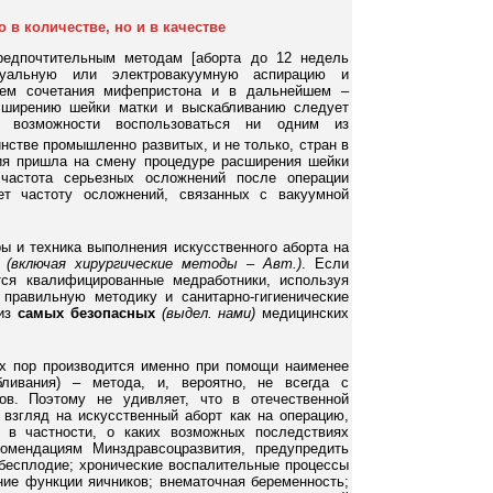
 в количестве, но и в качестве
редпочтительным методам [аборта до 12 недель
нуальную или электровакуумную аспирацию и
ием сочетания мифепристона и в дальнейшем –
асширению шейки матки и выскабливанию следует
т возможности воспользоваться ни одним из
нстве промышленно развитых, и не только, стран в
ия пришла на смену процедуре расширения шейки
 частота серьезных осложнений после операции
ет частоту осложнений, связанных с вакуумной
ы и техника выполнения искусственного аборта на
ы
(включая хирургические методы – Авт.)
. Если
ся квалифицированные медработники, используя
 правильную методику и санитарно-гигиенические
 из
самых безопасных
(выдел. нами)
медицинских
х пор производится именно при помощи наименее
бливания) – метода, и, вероятно, не всегда с
ов. Поэтому не удивляет, что в отечественной
 взгляд на искусственный аборт как на операцию,
 в частности, о каких возможных последствиях
омендациям Минздравсоцразвития, предупредить
бесплодие; хронические воспалительные процессы
ние функции яичников; внематочная беременность;