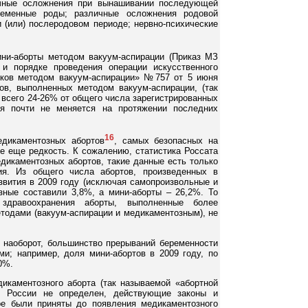
ичные осложнения при вынашивании последующей
ременные роды; различные осложнения родовой
и (или) послеродовом периоде; нервно-психические
ни-аборты методом вакуум-аспирации (Приказ МЗ
и порядке проведения операции искусственного
оков методом вакуум-аспирации» №757 от 5 июня
тов, выполненных методом вакуум-аспирации, (так
 всего 24-26% от общего числа зарегистрированных
ля почти не меняется на протяжении последних
16
едикаментозных абортов
, самых безопасных на
се еще редкость. К сожалению, статистика Россата
дикаментозных абортов, такие данные есть только
ия. Из общего числа абортов, произведенных в
вития в 2009 году (исключая самопроизвольные и
зные составили 3,8%, а мини-аборты – 26,2%. То
здравоохранения аборты, выполненные более
тодами (вакуум-аспирации и медикаментозным), не
 наоборот, большинство прерываний беременности
ми; например, доля мини-абортов в 2009 году, по
0%.
дикаментозного аборта (так называемой «абортной
в России не определен, действующие законы и
е были приняты до появления медикаментозного