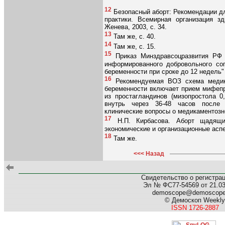
12
Безопасный аборт: Рекомендации дл
практики. Всемирная организация зд
Женева, 2003, с. 34.
13
Там же, с. 40.
14
Там же, с. 15.
15
Приказ Минздравсоцразвития РФ 
информированного добровольного сог
беременности при сроке до 12 недель"
16
Рекомендуемая ВОЗ схема медика
беременности включает прием мифепри
из простагландинов (мизопростола 0
внутрь через 36-48 часов после 
клинические вопросы о медикаментозн
17
Н.П. Кирбасова. Аборт щадящий
экономические и организационные аспе
18
Там же.
<<< Назад
Свидетельство о регистра
Эл № ФС77-54569 от 21.03.
demoscope@demoscop
© Демоскоп Weekly
ISSN 1726-2887