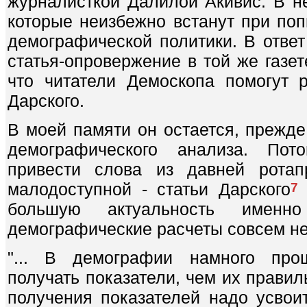
журналисткой Далилой Акивис. В н
которые неизбежно встанут при поп
демографической политики. В ответ
статья-опровержение в той же газет
что читатели Демоскопа помогут 
Дарского.
В моей памяти он остается, прежде
демографического анализа. По
привести слова из давней ротап
малодоступной - статьи Дарского
7
большую актуальность именн
демографические расчеты совсем не
"... В демографии намного про
получать показатели, чем их правил
получения показателей надо усвоит