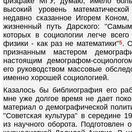
физфаке МГУ, думаю, имело боль
высокий уровень математической 
недавно сказанное Игорем Коном,
жизненный путь Дарского: "Самы
которых в социологии легче всего 
физики - как раз не математики"
. 
5
признанным мастером демограф
настоящим демографом-социолого
его руководством массовые обсле
именно хорошей социологией.
Казалось бы библиография его раб
мне уже долгое время не дает поко
материал о демографической полити
"Советская культура" в середине 19
из научного оборота. Подготовлен 