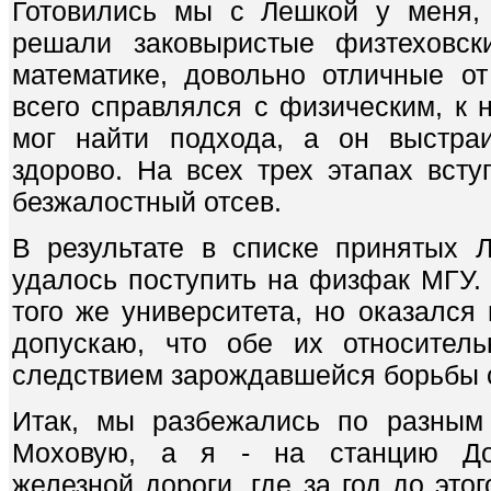
Готовились мы с Лешкой у меня,
решали заковыристые физтеховск
математике, довольно отличные о
всего справлялся с физическим, к 
мог найти подхода, а он выстра
здорово. На всех трех этапах вст
безжалостный отсев.
В результате в списке принятых 
удалось поступить на физфак МГУ.
того же университета, но оказался
допускаю, что обе их относител
следствием зарождавшейся борьбы с
Итак, мы разбежались по разным
Моховую, а я - на станцию До
железной дороги, где за год до это