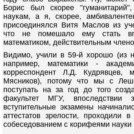
Борис был скорее "гуманитарий"
наукам, а я, скорее, амбивалент
присоединялся Витя Маслов из уч
что не помешало ему стать вп
математиком, действительным член
Видимо, учили в 59-й хорошо (из 
например, математики - академ
корреспондент Л.Д. Кудрявцев, 
Мясников), потому что мы с Леш
поступать на за год до того созд
факультет МГУ, впоследствии 
вступительные экзамены начинали
аттестатов зрелости, проходили 
собеседованием с корифеями науки в