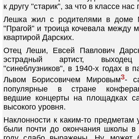
к другу "старик", за что в классе на
Лешка жил с родителями в доме 
"Прагой" и троица кочевала между 
квартирой Дарских.
Отец Леши, Евсей Павлович Дарс
эстрадный артист, выходе
"синеблузников", в 1940-х годах в п
3
Львом Борисовичем Мировым
- с
популярные в стране конферан
ведшие концерты на площадках с
высокого уровня.
Наклонности к каким-то предметам 
были почти до окончания школы в
году слабо выражены. Ну, может 