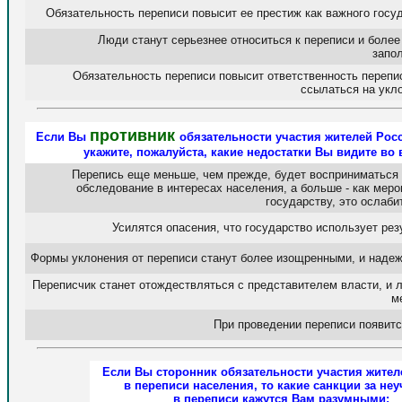
Обязательность переписи повысит ее престиж как важного госу
Люди станут серьезнее относиться к переписи и более
запо
Обязательность переписи повысит ответственность перепис
ссылаться на укл
противник
Если Вы
обязательности участия жителей Росс
укажите, пожалуйста, какие недостатки Вы видите во
Перепись еще меньше, чем прежде, будет восприниматься 
обследование в интересах населения, а больше - как мер
государству, это ослаби
Усилятся опасения, что государство использует рез
Формы уклонения от переписи станут более изощренными, и надеж
Переписчик станет отождествляться с представителем власти, и 
м
При проведении переписи появит
Если Вы сторонник обязательности участия жител
в переписи населения, то какие санкции за неу
в переписи кажутся Вам разумными: