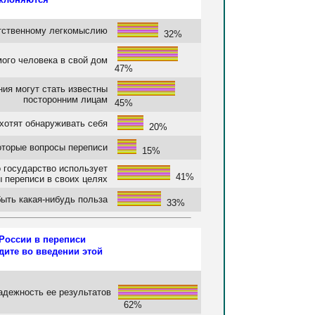
тственному легкомыслию
32%
мого человека в свой дом
47%
ия могут стать известны
посторонним лицам
45%
 хотят обнаруживать себя
20%
оторые вопросы переписи
15%
о государство использует
41%
 переписи в своих целях
быть какая-нибудь польза
33%
России в переписи
дите во введении этой
адежность ее результатов
62%