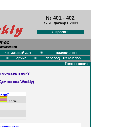
№ 401 - 402
7 - 20 декабря 2009
О проекте
ство
экономики
читальный зал
приложения
архив
перевод translation
Голосование
ь обязательной?
Демоскопа Weekly)
ение?
69%
уклоняются