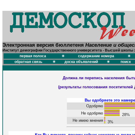
Электронная версия бюллетеня
Население и обще
Институт демографии Государственного университета - Высшей школы 
первая полоса
содержание номера
обратная связь
доска объявлений
поиск
Должна ли перепись населения быт
(результаты голосования посетителей 
Вы одобряете это намер
Одобряю
Не одобряю
28%
Не имею мнения
3%
Как Вы думаете, почему сейчас некоторые люди 