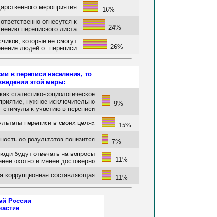
дарственного мероприятия
16%
 ответственно отнесутся к
24%
лнению переписного листа
чиков, которые не смогут
26%
онение людей от переписи
ии в переписи населения, то
 введении этой меры:
как статистико-социологическое
оприятие, нужное исключительно
9%
т стимулы к участию в переписи
ультаты переписи в своих целях
15%
ность ее результатов понизится
7%
люди будут отвечать на вопросы
11%
енее охотно и менее достоверно
ся коррупционная составляющая
11%
ей России
частие