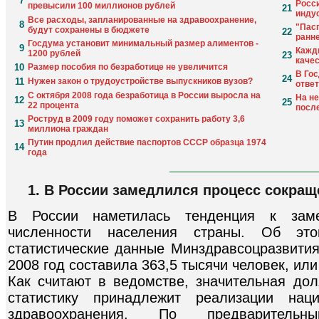
7
Росс
превысили 100 миллионов рублей
21
инду
Все расходы, запланированные на здравоохранение,
8
"Пас
будут сохранены в бюджете
22
ранн
Госдума установит минимальный размер алиментов -
9
Кажды
1200 рублей
23
каче
10
Размер пособия по безработице не увеличится
В Го
24
11
Нужен закон о трудоустройстве выпускников вузов?
ответ
С октября 2008 года безработица в России выросла на
На н
12
25
22 процента
посл
Роструд в 2009 году поможет сохранить работу 3,6
13
миллиона граждан
Путин продлил действие паспортов СССР образца 1974
14
года
1. В России замедлился процесс сокра
В России наметилась тенденция к зам
численности населения страны. Об это
статистические данные Минздравсоцразвития
2008 год составила 363,5 тысячи человек, или
Как считают в ведомстве, значительная дол
статистику принадлежит реализации нац
здравоохранения. По предварител