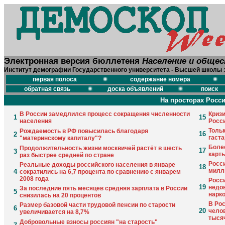
Электронная версия бюллетеня
Население и обще
Институт демографии Государственного университета - Высшей школы 
первая полоса
содержание номера
обратная связь
доска объявлений
поиск
На просторах Росс
В России замедлился процесс сокращения численности
Кризи
1
15
населения
Росс
Тольк
Рождаемость в РФ повысилась благодаря
16
2
гаст
"материнскому капиталу"?
Боле
Продолжительность жизни москвичей растёт в шесть
17
3
карты
раз быстрее средней по стране
Росс
Реальные доходы российского населения в январе
18
милл
4
сократились на 6,7 процента по сравнению с январем
2008 года
Росс
19
недо
За последние пять месяцев средняя зарплата в России
5
нарк
снизилась на 20 процентов
В Рос
Размер базовой части трудовой пенсии по старости
6
20
челов
увеличивается на 8,7%
тыся
Добровольные взносы россиян "на старость"