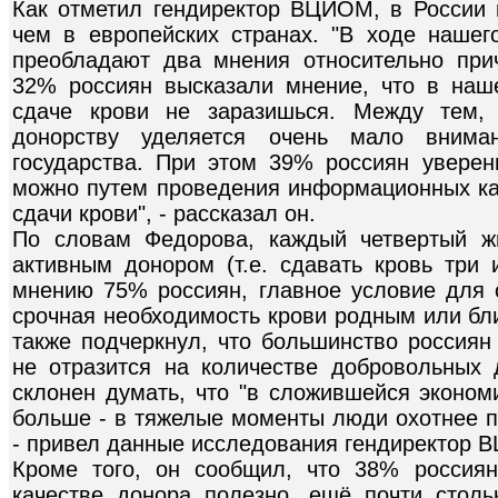
Как отметил гендиректор ВЦИОМ, в России 
чем в европейских странах. "В ходе нашег
преобладают два мнения относительно при
32% россиян высказали мнение, что в наше
сдаче крови не заразишься. Между тем,
донорству уделяется очень мало вним
государства. При этом 39% россиян уверен
можно путем проведения информационных к
сдачи крови", - рассказал он.
По словам Федорова, каждый четвертый жи
активным донором (т.е. сдавать кровь три 
мнению 75% россиян, главное условие для с
срочная необходимость крови родным или бли
также подчеркнул, что большинство россиян 
не отразится на количестве добровольных
склонен думать, что "в сложившейся эконом
больше - в тяжелые моменты люди охотнее пр
- привел данные исследования гендиректор 
Кроме того, он сообщил, что 38% россиян
качестве донора полезно, ещё почти столь