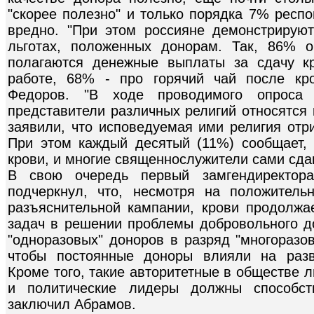
"скорее полезно" и только порядка 7% респо
вредно. "При этом россияне демонстрирую
льготах, положенных донорам. Так, 86% 
полагаются денежные выплаты за сдачу к
работе, 68% - про горячий чай после кро
Федоров. "В ходе проводимого опроса 
представители различных религий относятся 
заявили, что исповедуемая ими религия отри
При этом каждый десятый (11%) сообщает, 
крови, и многие священнослужители сами сдаю
В свою очередь первый замгендиректо
подчеркнул, что, несмотря на положитель
разъяснительной кампании, крови продолжае
задач в решении проблемы добровольного д
"одноразовых" доноров в разряд "многоразо
чтобы постоянные доноры влияли на разв
Кроме того, такие авторитетные в обществе 
и политические лидеры должны способств
заключил Абрамов.