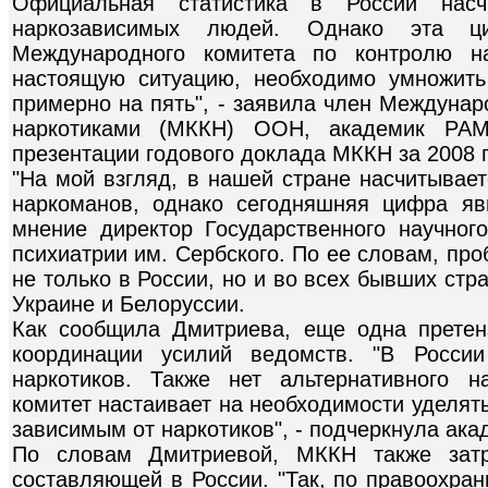
Официальная статистика в России нас
наркозависимых людей. Однако эта ц
Международного комитета по контролю на
настоящую ситуацию, необходимо умножить
примерно на пять", - заявила член Междунар
наркотиками (МККН) ООН, академик РА
презентации годового доклада МККН за 2008 г
"На мой взгляд, в нашей стране насчитывает
наркоманов, однако сегодняшняя цифра яв
мнение директор Государственного научног
психиатрии им. Сербского. По ее словам, пр
не только в России, но и во всех бывших стра
Украине и Белоруссии.
Как сообщила Дмитриева, еще одна прете
координации усилий ведомств. "В Росси
наркотиков. Также нет альтернативного н
комитет настаивает на необходимости уделя
зависимым от наркотиков", - подчеркнула ак
По словам Дмитриевой, МККН также затр
составляющей в России. "Так, по правоохра