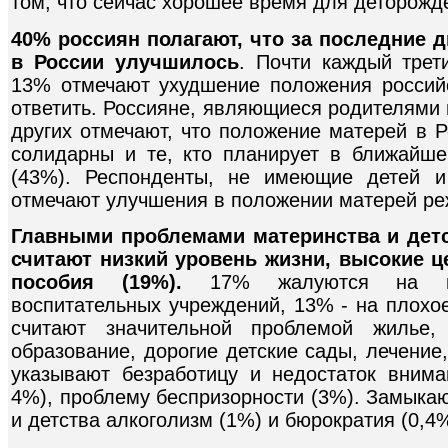
том, что сейчас хорошее время для деторожд
40% россиян полагают, что за последние 
в России улучшилось
. Почти каждый трет
13% отмечают ухудшение положения россий
ответить. Россияне, являющиеся родителями
других отмечают, что положение матерей в 
солидарны и те, кто планирует в ближайш
(43%). Респонденты, не имеющие детей и
отмечают улучшения в положении матерей ре
Главными проблемами материнства и детс
считают низкий уровень жизни, высокие ц
пособия (19%).
17% жалуются на не
воспитательных учреждений, 13% - на плохо
считают значительной проблемой жилье
образование, дорогие детские сады, лечение
указывают безработицу и недостаток внима
4%), проблему беспризорности (3%). Замыка
и детства алкоголизм (1%) и бюрократия (0,4