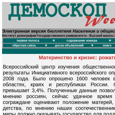
Электронная версия бюллетеня
Население и обще
Институт демографии Государственного университета - Высшей школы 
первая полоса
содержание номера
обратная связь
доска объявлений
поиск
Материнство и кризис: рожа
Всероссийский центр изучения общественн
результаты Инициативного всероссийского оп
2008 года. Было опрошено 1600 человек 
областях, краях и республиках России. 
превышает 3,4%. Полученные данные позволя
мнению россиян, сейчас удачное время
сограждане оценивают положение матерей,
детства, по мнению наших соотечественни
меры должно оказывать государство для подд