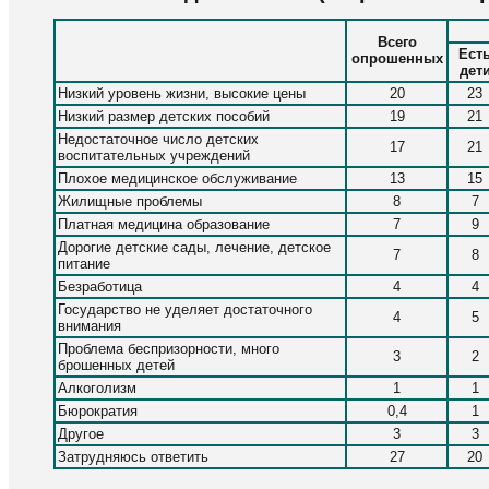
Всего
Ест
опрошенных
дет
Низкий уровень жизни, высокие цены
20
23
Низкий размер детских пособий
19
21
Недостаточное число детских
17
21
воспитательных учреждений
Плохое медицинское обслуживание
13
15
Жилищные проблемы
8
7
Платная медицина образование
7
9
Дорогие детские сады, лечение, детское
7
8
питание
Безработица
4
4
Государство не уделяет достаточного
4
5
внимания
Проблема беспризорности, много
3
2
брошенных детей
Алкоголизм
1
1
Бюрократия
0,4
1
Другое
3
3
Затрудняюсь ответить
27
20