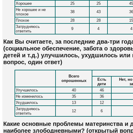
Хорошее
25
25
4
Не хорошее и не
38
43
3
плохое
Плохое
28
28
1
Затрудняюсь
9
4
4
ответить
Как Вы считаете, за последние два-три го
(социальное обеспечение, забота о здоров
детей и т.д.) улучшилось, ухудшилось или
вопрос, один ответ)
Всего
Есть
Нет, н
опрошенных
дети
з
Улучшилось
40
46
Не изменилось
35
36
Ухудшилось
13
12
Затрудняюсь
12
6
ответить
Какие основные проблемы материнства и д
наиболее злободневными? (открытый вопро