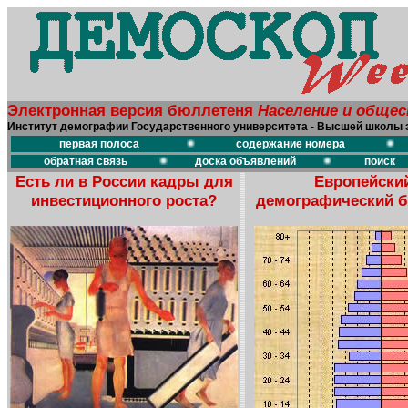
Электронная версия бюллетеня
Население и обще
Институт демографии Государственного университета - Высшей школы 
первая полоса
содержание номера
обратная связь
доска объявлений
поиск
Есть ли в России кадры для
Европейски
инвестиционного роста?
демографический 