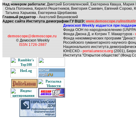
Над номером работали:
Дмитрий Богоявленский, Екатерина Кваша, Мария 
Ольга Погонина, Кирилл Решетников, Виктория Сакевич, Евгений Сороко, 
Татьяна Харькова, Екатерина Щербакова
Главный редактор
- Анатолий Вишневский
Адрес сайта Института демографии ГУ ВШЭ:
www.demoscope.ru/institut/in
Демоскоп Weekly издается при поддерж
Фонда ООН по народонаселению (UNFPA
Фонда Джона Д. и Кэтрин Т. Макартуров -
demoscope@demoscope.ru
Фонда некоммерческих программ "Династ
© Демоскоп Weekly
Российского гуманитарного научного фон
ISSN 1726-2887
Национального института демографическ
ЮНЕСКО -
portal.unesco.org
(2001), Бюр
Института "Открытое общество" (Фонд Со