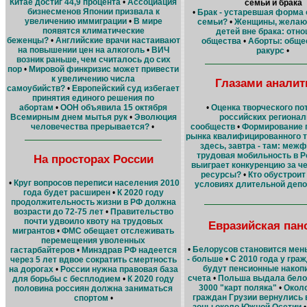
Китае достиг 44,9 процента
•
Ассоциация
семьи и брака
бизнесменов Японии призвала к
•
Брак - устаревшая форма 
увеличению иммиграции
•
В мире
семьи?
•
Женщины, желаю
появятся климатические
детей вне брака: отн
беженцы?
•
Английские врачи настаивают
общества
•
Аборты: обще
на повышении цен на алкоголь
•
ВИЧ
ракурс
•
возник раньше, чем считалось до сих
пор
•
Мировой финкризис может привести
к увеличению числа
Глазами аналит
самоубийств?
•
Европейский суд избегает
принятия единого решения по
•
Оценка творческого по
абортам
•
ООН объявила 15 октября
российских региона
Всемирным днем мытья рук
•
Эволюция
сообществ
•
Формирование 
человечества прерывается?
•
рынка квалифицированного 
здесь, завтра - там: меж
трудовая мобильность в Р
На просторах России
выиграет конкуренцию за ч
ресурсы?
•
Кто обустроит
•
Круг вопросов переписи населения 2010
условиях длительной деп
года будет расширен
•
К 2020 году
продолжительность жизни в РФ должна
возрасти до 72-75 лет
•
Правительство
почти удвоило квоту на трудовых
Евразийская пан
мигрантов
•
ФМС обещает отслеживать
перемещения уволенных
•
Белорусов становится мень
гастарбайтеров
•
Минздрав РФ надеется
- больше
•
С 2010 года у гра
через 5 лет вдвое сократить смертность
будут пенсионные накоп
на дорогах
•
России нужна правовая база
счета
•
Польша выдала бело
для борьбы с бесплодием
•
К 2020 году
3000 "карт поляка"
•
Около
половина россиян должна заниматься
граждан Грузии вернулись
спортом
•