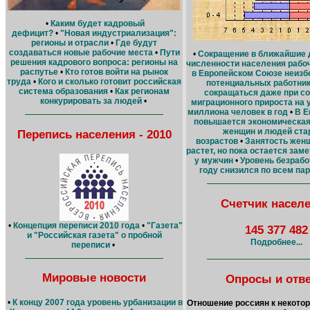
•
Каким будет кадровый
дефицит?
•
"Новая индустриализация":
регионы и отрасли
•
Где будут
создаваться новые рабочие места
•
Пути
•
Сокращение в ближайшие 
решения кадрового вопроса: регионы на
численности населения рабо
распутье
•
Кто готов войти на рынок
в Европейском Союзе неизб
труда
•
Кого и сколько готовит российская
потенциальных работник
система образования
•
Как регионам
сокращаться даже при с
конкурировать за людей
•
миграционного прироста на 
миллиона человек в год
•
В Е
повышается экономическая
женщин и людей ста
Перепись населения - 2010
возрастов
•
Занятость жен
растет, но пока остается зам
у мужчин
•
Уровень безрабо
году снизился по всем па
Счетчик насел
•
Концепция переписи 2010 года
•
"Газета"
145 377 482
и "Российская газета" о пробной
Подробнее...
переписи
•
Мировые новости
Опросы и отв
•
К концу 2007 года уровень урбанизации в
Отношение россиян к некото