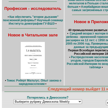
зоны около Южной Осетии
нелегалов в Польше стало 
больше
•
Азербайджан вошё
Профессия - исследователь
самых загрязнённых стр
•
Как обеспечить "второе дыхание"
пенсионной реформы? Научный семинар
Новое в Прилож
Института демографии ГУ-ВШЭ
•
40 промышленно развитых 
•
Средний возраст матери 
Новое в Читальном зале
ребенка - временной горизон
расширен на 12 лет: с 1950 по
2005 по 2006 год. Проверены
данные за предыдущие
Первая Всеобщая перепись
Российской империи 18
•
Распределение населения
уездов, городов Европейс
Российской Империи по возр
таблица
•
•
Томас Роберт Мальтус. Опыт закона о
народонаселении
•
Следующий номер выйдет 11 н
Потерялись в Демоскопе?