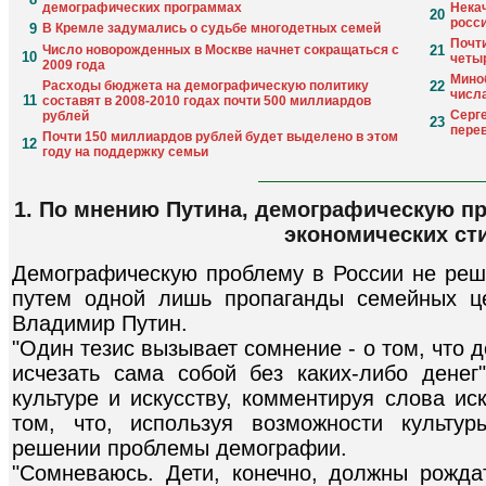
демографических программах
Нека
20
росс
9
В Кремле задумались о судьбе многодетных семей
Почти
Число новорожденных в Москве начнет сокращаться с
21
10
четы
2009 года
Мино
Расходы бюджета на демографическую политику
22
числа
11
составят в 2008-2010 годах почти 500 миллиардов
Серг
рублей
23
пере
Почти 150 миллиардов рублей будет выделено в этом
12
году на поддержку семьи
1. По мнению Путина, демографическую пр
экономических ст
Демографическую проблему в России не реши
путем одной лишь пропаганды семейных це
Владимир Путин.
"Один тезис вызывает сомнение - о том, что
исчезать сама собой без каких-либо денег
культуре и искусству, комментируя слова и
том, что, используя возможности культу
решении проблемы демографии.
"Сомневаюсь. Дети, конечно, должны рожда