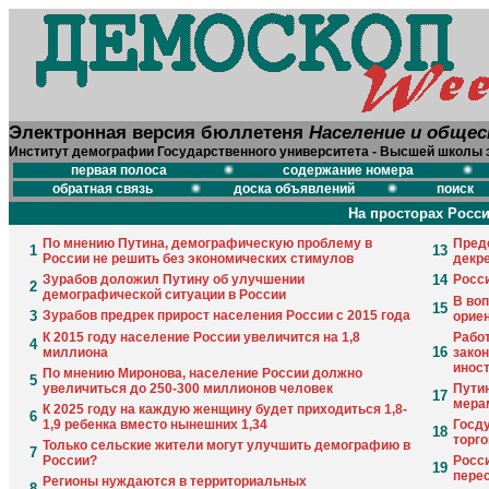
Электронная версия бюллетеня
Население и обще
Институт демографии Государственного университета - Высшей школы 
первая полоса
содержание номера
обратная связь
доска объявлений
поиск
На просторах Росс
По мнению Путина, демографическую проблему в
Пред
1
13
России не решить без экономических стимулов
декре
Зурабов доложил Путину об улучшении
14
Росс
2
демографической ситуации в России
В воп
15
3
Зурабов предрек прирост населения России с 2015 года
орие
К 2015 году население России увеличится на 1,8
Рабо
4
16
миллиона
закон
инос
По мнению Миронова, население России должно
5
увеличиться до 250-300 миллионов человек
Пути
17
мера
К 2025 году на каждую женщину будет приходиться 1,8-
6
1,9 ребенка вместо нынешних 1,34
Госду
18
торг
Только сельские жители могут улучшить демографию в
7
России?
Росс
19
пере
Регионы нуждаются в территориальных
8