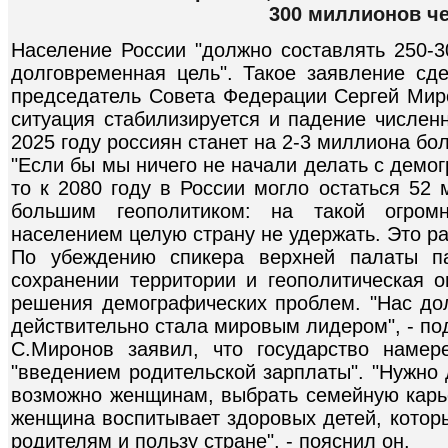
300 миллионов ч
Население России "должно составлять 250-3
долговременная цель". Такое заявление сд
председатель Совета Федерации Сергей Миро
ситуация стабилизируется и падение численн
2025 году россиян станет на 2-3 миллиона бо
"Если бы мы ничего не начали делать с демо
то к 2080 году в России могло остаться 52
большим геополитиком: на такой огромн
населением целую страну не удержать. Это ра
По убеждению спикера верхней палаты па
сохранении территории и геополитическая о
решения демографических проблем. "Нас до
действительно стала мировым лидером", - по
С.Миронов заявил, что государство намер
"введением родительской зарплаты". "Нужно 
возможно женщинам, выбрать семейную карьер
женщина воспитывает здоровых детей, которы
родителям и пользу стране", - пояснил он.