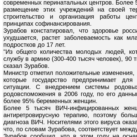
современных перинатальных центров. Более 5
размещение этих учреждений на своей тер
строительство и организация работы цен
принципах софинансирования.
Зурабов констатировал, что здоровье рос
ухудшается, растет заболеваемость как мл
подростков до 17 лет.
"Из общего количества молодых людей, ко
службу в армию (300-400 тысяч человек), 90 т
сказал Зурабов.
Министр отметил положительные изменения,
которые государство предпринимает для 
ситуации. С внедрением системы родовы
родовспоможения в 2006 году, по его данн
более 95% беременных женщин.
Более 5 тысяч ВИЧ-инфицированных жен
антиретровирусную терапию, поэтому бол
диагноза ВИЧ. Носителями этого вируса ока
что, по словам Зурабова, соответствует меж
Зурабов сообщил, что в этом году на осн