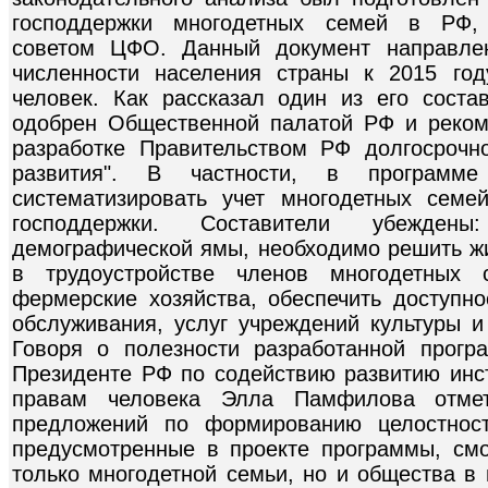
господдержки многодетных семей в РФ,
советом ЦФО. Данный документ направлен
численности населения страны к 2015 го
человек. Как рассказал один из его соста
одобрен Общественной палатой РФ и реком
разработке Правительством РФ долгосрочн
развития". В частности, в программе
систематизировать учет многодетных семе
господдержки. Составители убежден
демографической ямы, необходимо решить ж
в трудоустройстве членов многодетных 
фермерские хозяйства, обеспечить доступно
обслуживания, услуг учреждений культуры и
Говоря о полезности разработанной прогр
Президенте РФ по содействию развитию инст
правам человека Элла Памфилова отмет
предложений по формированию целостност
предусмотренные в проекте программы, смо
только многодетной семьи, но и общества в