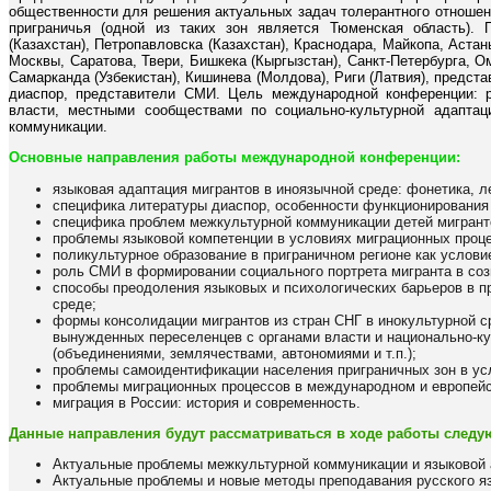
общественности для решения актуальных задач толерантного отношени
приграничья (одной из таких зон является Тюменская область).
(Казахстан), Петропавловска (Казахстан), Краснодара, Майкопа, Астаны
Москвы, Саратова, Твери, Бишкека (Кыргызстан), Санкт-Петербурга, О
Самарканда (Узбекистан), Кишинева (Молдова), Риги (Латвия), предст
диаспор, представители СМИ. Цель международной конференции: р
власти, местными сообществами по социально-культурной адапта
коммуникации.
Основные направления работы международной конференции:
языковая адаптация мигрантов в иноязычной среде: фонетика, ле
специфика литературы диаспор, особенности функционирования
специфика проблем межкультурной коммуникации детей мигранто
проблемы языковой компетенции в условиях миграционных проце
поликультурное образование в приграничном регионе как услов
роль СМИ в формировании социального портрета мигранта в соз
способы преодоления языковых и психологических барьеров в п
среде;
формы консолидации мигрантов из стран СНГ в инокультурной с
вынужденных переселенцев с органами власти и национально-к
(объединениями, землячествами, автономиями и т.п.);
проблемы самоидентификации населения приграничных зон в ус
проблемы миграционных процессов в международном и европей
миграция в России: история и современность.
Данные направления будут рассматриваться в ходе работы следу
Актуальные проблемы межкультурной коммуникации и языковой 
Актуальные проблемы и новые методы преподавания русского я