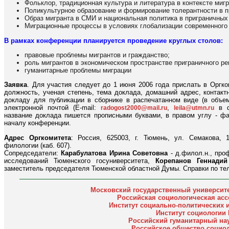
Фольклор, традиционная культура и литература в контексте миг
Поликультурное образование и формирование толерантности в п
Образ мигранта в СМИ и национальная политика в приграничных 
Миграционные процессы в условиях глобализации современного
В рамках конференции планируется проведение круглых столов:
правовые проблемы мигрантов и гражданство;
роль мигрантов в экономическом пространстве приграничного ре
гуманитарные проблемы миграции
Заявка
. Для участия следует до 1 июня 2006 года прислать в Оргком
должность, ученая степень, тема доклада, домашний адрес, контакт
докладу для публикации в сборнике в распечатанном виде (в объе
электронной почтой (E-mail:
,
в ф
radogost2000@mail.ru
leila@utmn.ru
название доклада пишется прописными буквами, в правом углу - фа
началу конференции.
Адрес Оргкомитета
: Россия, 625003, г. Тюмень, ул. Семакова, 
филологии (каб. 607).
Сопредседатели:
Карабулатова Ирина Советовна
- д.филол.н., про
исследований Тюменского госуниверситета,
Корепанов Геннади
заместитель председателя Тюменской областной Думы. Справки по теле
Московский государственный университе
Российская социологическая асс
Институт социально-политических 
Институт социологии
Российский гуманитарный н
Российское общество социол