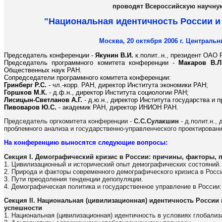
проводят Всероссийскую научн
"Национальная идентичность России и
Москва, 20 октября 2006 г. Централ
Председатель конференции -
Якунин В.И.
к.полит..н., президент ОАО
Председатель программного комитета конференции -
Макаров В.Л
Общественных наук РАН.
Сопредседатели программного комитета конференции:
Гринберг Р.С.
- чл.-корр. РАН, директор Института экономики РАН;
Горшков М.К.
- д.ф.н., директор Института социологии РАН;
Лисицын-Светланов А.Г.
- д.ю.н., директор Института государства и п
Пивоваров Ю.С.
- академик РАН, директор ИНИОН РАН.
Председатель оргкомитета конференции -
С.С.Сулакшин
- д.полит.н.,
проблемного анализа и государственно-управленческого проектирован
На конференцию выносятся следующие вопросы:
Секция I. Демографический кризис в России: причины, факторы, 
1. Цивилизационный и исторический опыт демографических состояний.
2. Природа и факторы современного демографического кризиса в Росс
3. Пути преодоления тенденции депопуляции.
4. Демографическая политика и государственное управление в России:
Секция II. Национальная (цивилизационная) идентичность России 
успешности
1. Национальная (цивилизационная) идентичность в условиях глобализ