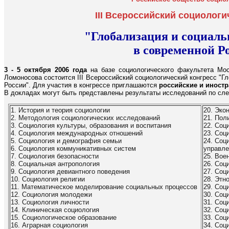
III Всероссийский социологи
"Глобализация и социал
в современной Р
3 - 5 октября 2006 года
на базе социологического факультета Мос
Ломоносова состоится III Всероссийский социологический конгресс "Г
России". Для участия в конгрессе приглашаются
российские и иност
В докладах могут быть представлены результаты исследований по сл
1. История и теория социологии
20. Эко
2. Методология социологических исследований
21. Пол
3. Социология культуры, образования и воспитания
22. Соц
4. Социология международных отношений
23. Соц
5. Социология и демография семьи
24. Соц
6. Социология коммуникативных систем
управле
7. Социология безопасности
25. Вое
8. Социальная антропология
26. Соц
9. Социология девиантного поведения
27. Соц
10. Социология религии
28. Этн
11. Математическое моделирование социальных процессов
29. Соц
12. Социология молодежи
30. Соц
13. Социология личности
31. Соц
14. Клиническая социология
32. Соц
15. Социологическое образование
33. Соц
16. Аграрная социология
34. Соц