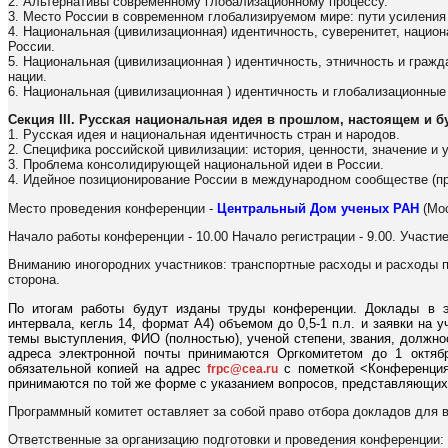
2. Альтернативы современному глобализационному процессу.
3. Место России в современном глобализируемом мире: пути усиления 
4. Национальная (цивилизационная) идентичность, суверенитет, нацио
России.
5. Национальная (цивилизационная ) идентичность, этничность и граж
нации.
6. Национальная (цивилизационная ) идентичность и глобализационные
Секция III. Русская национальная идея в прошлом, настоящем и 
1. Русская идея и национальная идентичность стран и народов.
2. Специфика российской цивилизации: история, ценности, значение и 
3. Проблема консолидирующей национальной идеи в России.
4. Идейное позиционирование России в международном сообществе (пр
Место проведения конференции -
Центральный Дом ученых РАН
(Мос
Начало работы конференции - 10.00 Начало регистрации - 9.00. Участи
Вниманию иногородних участников: транспортные расходы и расходы 
сторона.
По итогам работы будут изданы труды конференции. Доклады в 
интервала, кегль 14, формат А4) объемом до 0,5-1 п.л. и заявки на 
темы выступления, ФИО (полностью), ученой степени, звания, должнос
адреса электронной почты принимаются Оргкомитетом до 1 октябр
обязательной копией на адрес
с пометкой <Конференция
frpc@cea.ru
принимаются по той же форме с указанием вопросов, представляющих 
Программный комитет оставляет за собой право отбора докладов для 
Ответственные за организацию подготовки и проведения конференции: 