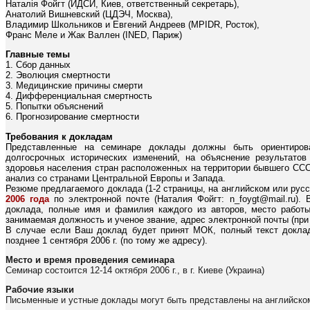
Наталiя Фойгт (ИДСИ, Киев, ответственный секретарь),
Анатолий Вишневский (ЦДЭЧ, Москва),
Владимир Школьников и Евгений Андреев (MPIDR, Росток),
Франс Меле и Жак Валлен (INED, Париж)
Главные темы
1. Сбор данных
2. Эволюция смертности
3. Медицинские причины смерти
4. Дифференциальная смертность
5. Попытки объяснений
6. Прогнозирование смертности
Требования к докладам
Представленные на семинаре доклады должны быть ориентиров
долгосрочных исторических изменений, на объяснение результато
здоровья населения стран расположенных на территории бывшего ССС
анализ со странами Центральной Европы и Запада.
Резюме предлагаемого доклада (1-2 страницы, на английском или рус
2006 года
по электронной почте (Наталия Фойгт: n_foygt@mail.ru).
доклада, полные имя и фамилия каждого из авторов, место работы 
занимаемая должность и ученое звание, адрес электронной почты (при 
В случае если Ваш доклад будет принят МОК, полный текст докла
позднее 1 сентября 2006 г. (по тому же адресу).
Место и время проведения семинара
Семинар состоится 12-14 октября 2006 г., в г. Киеве (Украина)
Рабочие языки
Письменные и устные доклады могут быть представлены на английском