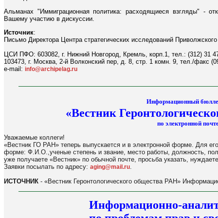
Альманах "Иммиграционная политика: расходящиеся взгляды" - о
Вашему участию в дискуссии.
Источник
:
Письмо Директора Центра стратегических исследований Приволжского
ЦСИ ПФО: 603082, г. Нижний Новгород, Кремль, корп.1, тел.: (312) 31 4
103473, г. Москва, 2-й Волконский пер, д. 8, стр. 1 комн. 9, тел./факс (0
e-mail:
info@archipelag.ru
Информационный бюлле
«Вестник Геронтологическо
по электронной почте
Уважаемые коллеги!
«Вестник ГО РАН» теперь выпускается и в электронной форме. Для его
форме: Ф.И.О.,ученые степень и звание, место работы, должность, по
уже получаете «Вестник» по обычной почте, просьба указать, нуждаете
Заявки посылать по адресу:
.
aging@mail.ru
ИСТОЧНИК
- «Вестник Геронтологического общества РАН» Информацио
Информационно-аналит
по проблемам прав и св