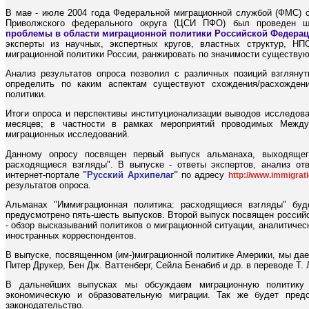
В мае - июле 2004 года Федеральной миграционной службой (ФМС) с
Приволжского федерального округа (ЦСИ ПФО) был проведен ш
проблемы в области миграционной политики Российской Федерац
эксперты из научных, экспертных кругов, властных структур, Н
миграционной политики России, ранжировать по значимости существу
Анализ результатов опроса позволил с различных позиций взглянут
определить по каким аспектам существуют схождения/расхождени
политики.
Итоги опроса и перспективы институционализации выводов исследов
месяцев; в частности в рамках мероприятий проводимых Между
миграционных исследований.
Данному опросу посвящен первый выпуск альманаха, выходящего
расходящиеся взгляды". В выпуске - ответы экспертов, анализ о
интернет-портале
"Русский Архипелаг"
по адресу
http://www.immigrati
результатов опроса.
Альманах "Иммиграционная политика: расходящиеся взгляды" буд
предусмотрено пять-шесть выпусков. Второй выпуск посвящен российс
- обзор высказываний политиков о миграционной ситуации, аналитичес
иностранных корреспондентов.
В выпуске, посвященном (им-)миграционной политике Америки, мы даем
Питер Друкер, Бен Дж. Ваттенберг, Сейла Бенабиб и др. в переводе Т.
В дальнейших выпусках мы обсуждаем миграционную политику 
экономическую и образовательную миграции. Так же будет предс
законодательство.