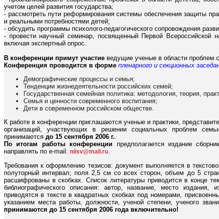
учетом целей развития государства;
- рассмотреть пути реформирования системы обеспечения защиты пра
и реальными потребностями детей;
- обсудить программы психолого-педагогического сопровождения развит
- провести научный семинар, посвященный Первой Всероссийской на
включая экспертный опрос.
В конференции примут участие
ведущие ученые в области проблем се
Конференция проводится в форме
пленарного и секционных заседа
Демографические процессы и семья;
Тенденции жизнедеятельности российских семей;
Государственная семейная политика: методология, теория, практ
Семья и ценности современного воспитания;
Дети в современном российском обществе.
К работе в конференции приглашаются ученые и практики, представи
организаций, участвующих в решении социальных проблем сем
принимаются
до 15 сентября 2006 г.
.
По итогам работы конференции
предполагается издание сборни
направлять по e-mail:
.
niisv@mail.ru
Требования к оформлению тезисов: документ выполняется в текстов
полуторный интервал; поля 2,5 см со всех сторон, объем до 5 стр
расшифрованы в скобках. Список литературы приводится в конце те
библиографического описания: автор, название, место издания, 
приводятся в тексте в квадратных скобках под номерами, присвоенн
указанием места работы, должности, ученой степени, ученого зва
принимаются до 15 сентября 2006 года включительно!