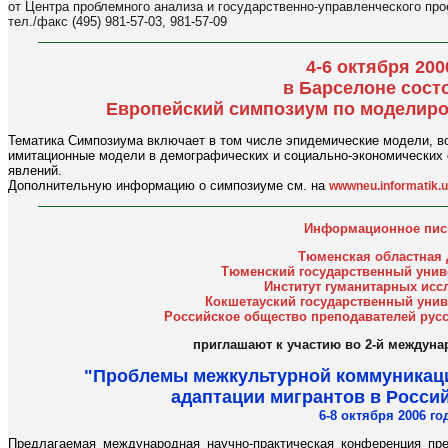
от Центра проблемного анализа и государственно-управленческого про
тел./факс (495) 981-57-03, 981-57-09
4-6 октября 2006
в Барсе
лоне сост
Европейский симпозиум по моделир
Тематика Симпозиума включает в том числе эпидемические модели, во
имитационные модели в демографических и социально-экономических о
явлений.
Дополнительную информацию о симпозиуме см. на
wwwneu.informatik.u
Информационное пи
Тюменская областная
Тюменский государственный униве
Институт гуманитарных исс
Кокшетауский государственный униве
Российское общество преподавателей русс
приглашают к участию во 2-й междун
"Проблемы межкультурной коммуникаци
адаптации мигрантов в Росси
6-8 октября 2006 го
Предлагаемая международная научно-практическая конференция пр