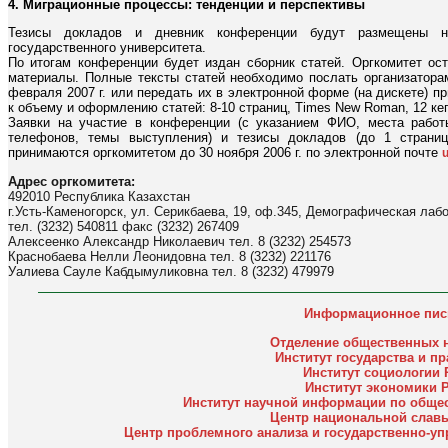
4. Миграционные процессы: тенденции и перспективы
Тезисы докладов и дневник конференции будут размещены на
государственного университета.
По итогам конференции будет издан сборник статей. Оргкомитет ост
материалы. Полные тексты статей необходимо послать организатора
февраля 2007 г. или передать их в электронной форме (на дискете) п
к объему и оформлению статей: 8-10 страниц, Times New Roman, 12 кег
Заявки на участие в конференции (с указанием ФИО, места работы,
телефонов, темы выступления) и тезисы докладов (до 1 страниц
принимаются оргкомитетом до 30 ноября 2006 г. по электронной почте
Адрес оргкомитета:
492010 Республика Казахстан
г.Усть-Каменогорск, ул. Серикбаева, 19, оф.345, Демографическая лаб
тел. (3232) 540811 факс (3232) 267409
Алексеенко Александр Николаевич тел. 8 (3232) 254573
Краснобаева Нелли Леонидовна тел. 8 (3232) 221176
Уалиева Сауле Кабдымуликовна тел. 8 (3232) 479979
Информационное пи
Отделение общественных н
Институт государства и пр
Институт социологии 
Институт экономики 
Институт научной информации по обще
Центр национальной славы
Центр проблемного анализа и государственно-у