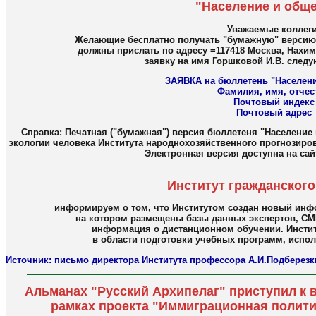
"Население и общ
Уважаемые коллеги
Желающие бесплатно получать "бумажную" верси
должны прислать по адресу =117418 Москва, Нахимо
заявку на имя Горшковой И.В. след
ЗАЯВКА на бюллетень "Населени
Фамилия, имя, отчес
Почтовый индекс
Почтовый адрес
Справка: Печатная ("бумажная") версия бюллетеня "Население
экологии человека Института народнохозяйственного прогнозирова
Электронная версия доступна на са
Институт гражданског
информируем о том, что Институтом создан новый инф
на котором размещены базы данных экспертов, СМ
информация о дистанционном обучении. Инстит
в области подготовки учебных программ, испол
Источник: письмо директора Института профессора А.И.Подберезк
Альманах "Русский Архипелаг" приступил к 
рамках проекта "Иммиграционная полити