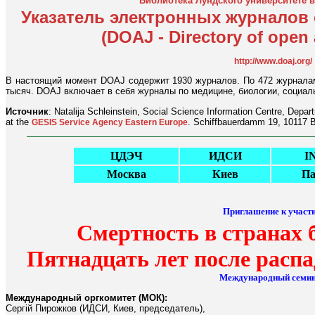
Библиотека Лундского университете 
Указатель электронных журналов
(DOAJ - Directory of open 
http://www.doaj.org/
В настоящий момент DOAJ содержит 1930 журналов. По 472 журналам
тысяч. DOAJ включает в себя журналы по медицине, биологии, социал
Источник
: Natalija Schleinstein, Social Science Information Centre, Depa
at the
. Schiffbauerdamm 19, 10117 B
GESIS Service Agency Eastern Europe
ЦДЭЧ
ИДСИ
I
Москва
Киев
П
Приглашение к участ
Смертность в странах
Пятнадцать лет после распа
Международный семи
Международный оргкомитет (МОК):
Сергiй Пирожков (ИДСИ, Киев, председатель),