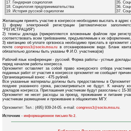
17. Гендерная социология
35. Соц
18. Социология предпринимательства
36. Соц
19. История русской социологии
37. Соц
Желающим принять участие в конгрессе необходимо выслать в адрес 
1) форму электронной регистрации (автоматически заполня
"РЕГИСТРАЦИЯ")
2) тезисы доклада (прикрепляются вложенным файлом при регистрац
соответствовать всем требованиям, предъявляемым к их оформлению
3) квитанцию об уплате оргвзноса необходимо прислать в оргкомитет л
почте
в отсканированном виде. Бланк квит
congress3@socio.msu.ru
обязательно должны быть указаны Ф.И.О. участника(ов)
Рабочий язык конференции - русский. Форма работы - устные доклады.
перед началом работы конгресса.
Оргкомитет оставляет за собой право конкурсного отбора участни
поданных работ от участия в конгрессе оргкомитет не сообщает причи
Организационный взнос - 475 рублей.
Все указанные материалы должны быть предоставлены в Оргкомитет
позднее указанного срока, рассматриваться не будут. К началу ко
докладов конгресса. Приглашения участникам будут разосланы с 15-30
Оргкомитет не несет расходы за проезд, проживание и питание уча
участникам размещение и проживание в общежитиях МГУ.
Оргкомитет: Тел.: (495) 939-24-05. e-mail:
.
congress3@socio.msu.ru
Источник
-
.
информационное письмо № 2