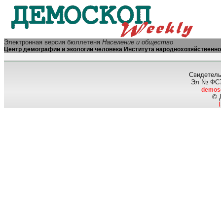
Электронная версия бюллетеня
Население и общество
Центр демографии и экологии человека Института народнохозяйственно
Свидетель
Эл № ФС77
demos
© 