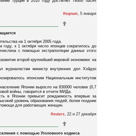
ение Турции в 2010 году достигнет 76500 тысяч
, 5 января
Regnum
ращается
тельства на 1 октября 2005 года.
 году, к 1 октября число японцев сократилось до
ычислена с помощью экстраполяции данных этого
развитие второй крупнейшей мировой экономики: на
зал журналистам министр внутренних дел Хэйдзо
нозировалось японским Национальным институтом
население Японии выросло на 830000 человек (0,7
ровой войны, говорится в отчете МИДа.
ость в Японии превысит рождаемость впервые за
ысокий уровень образования людей, более поздние
а помощи для работающих женщин.
, 22 и 27 декабря
Reuters
аселения с помощью Уголовного кодекса