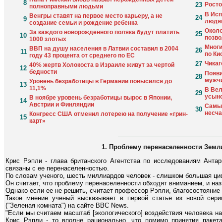
8
23
Росто
полноправными людьми
В Исп
Венгры ставят на первое место карьеру, а не
24
9
людя
создание семьи и рождение ребенка
Около
За каждого новорожденного поляка будут платить
25
10
позво
1000 злотых
Многи
ВВП на душу населения в Латвии составил в 2004
26
11
по Ки
году 43 процента от среднего по ЕС
27
Чикаг
40% жертв Холокоста в Израиле живут за чертой
12
бедности
Появи
28
мужч
Уровень безработицы в Германии повысился до
13
11,1%
В Вел
29
усыно
В ноябре уровень безработицы вырос в Японии,
14
Австрии и Финляндии
Самые
30
несча
Конгресс США отменил лотерею на получение «грин-
15
карт»
1. Проблему перенаселенности Земл
Крис Рэпли - глава британского Агентства по исследованиям Антар
связаны с ее перенаселенностью.
По словам ученого, шесть миллиардов человек - слишком большая ци
Он считает, что проблему перенаселенности обходят вниманием, и наз
Однако если ее не решить, считает профессор Рэпли, благосостояние
Такое мнение ученый высказывает в первой статье из новой сер
("Зеленая комната") на сайте BBC News.
"Если мы считаем масштаб [экологического] воздействия человека н
Крис Рэпли - то вполне рационально, что помимо принятия паке