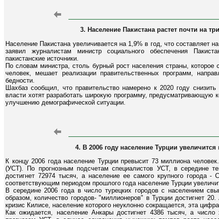
3. Население Пакистана растет почти на тр
Население Пакистана увеличивается на 1,9% в год, что составляет н
заявил журналистам министр социального обеспечения Пакист
пакистанские источники.
По словам министра, столь бурный рост населения страны, которое
человек, мешает реализации правительственных программ, напра
бедности.
Шахбаз сообщил, что правительство намерено к 2020 году снизить 
власти хотят разработать широкую программу, предусматривающую к
улучшению демографической ситуации.
4. В 2006 году население Турции увеличится
К концу 2006 года население Турции превысит 73 миллиона человек
(УСТ). По прогнозным подсчетам специалистов УСТ, в середине те
достигнет 72974 тысяч, а население ее самого крупного города - 
соответствующим периодом прошлого года население Турции увеличит
В середине 2006 года в число турецких городов с населением свы
образом, количество городов- "миллионеров" в Турции достигнет 2
кризис Килисе, население которого неуклонно сокращается, эта цифра,
Как ожидается, население Анкары достигнет 4386 тысяч, а число 