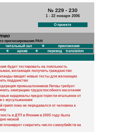
№ 229 - 230
1 - 22 января 2006
О проекте
ство
го прогнозирования РАН
читальный зал
приложения
архив
перевод translation
ния будет тестировать на лояльность
ьман, желающих получить гражданство
рланды вводят новые тесты для желающих
ить подданство
едерация промышленников Литвы требует
ичить эмиграцию трудоспособного населения
орые кардиналы предостерегли итальянок от
в с мусульманами
й грипп пока не передавался от человека к
еку
ность в ДТП в Японии в 2005 году была
дно низкой
я планирует сократить число самоубийств на