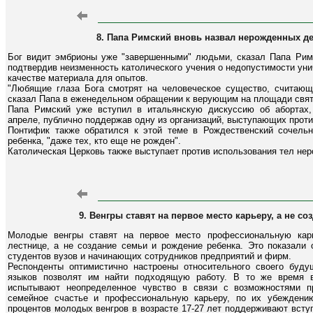
8. Папа Римский вновь назвал нерожденных 
Бог видит эмбрионы уже "завершенными" людьми, сказал Папа Римс
подтвердив неизменность католического учения о недопустимости ун
качестве материала для опытов.
"Любящие глаза Бога смотрят на человеческое существо, считающ
сказал Папа в еженедельном обращении к верующим на площади свят
Папа Римский уже вступил в итальянскую дискуссию об абортах
апреле, публично поддержав одну из организаций, выступающих проти
Понтифик также обратился к этой теме в Рождественский сочельн
ребенка, "даже тех, кто еще не рожден".
Католическая Церковь также выступает против использования тел не
9. Венгры ставят на первое место карьеру, а не с
Молодые венгры ставят на первое место профессиональную кар
лестнице, а не создание семьи и рождение ребенка. Это показали 
студентов вузов и начинающих сотрудников предприятий и фирм.
Респонденты оптимистично настроены относительного своего буду
языков позволят им найти подходящую работу. В то же время в
испытывают неопределенное чувство в связи с возможностями п
семейное счастье и профессиональную карьеру, по их убеждению
процентов молодых венгров в возрасте 17-27 лет поддерживают всту