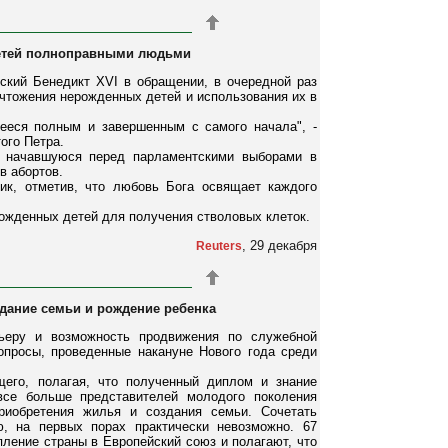
детей полноправными людьми
кий Бенедикт XVI в обращении, в очередной раз
ичтожения нерожденных детей и использования их в
ееся полным и завершенным с самого начала", -
ого Петра.
, начавшуюся перед парламентскими выборами в
в абортов.
ик, отметив, что любовь Бога освящает каждого
рожденных детей для получения стволовых клеток.
, 29 декабря
Reuters
оздание семьи и рождение ребенка
ьеру и возможность продвижения по служебной
опросы, проведенные накануне Нового года среди
щего, полагая, что полученный диплом и знание
се больше представителей молодого поколения
риобретения жилья и создания семьи. Сочетать
, на первых порах практически невозможно. 67
пление страны в Европейский союз и полагают, что