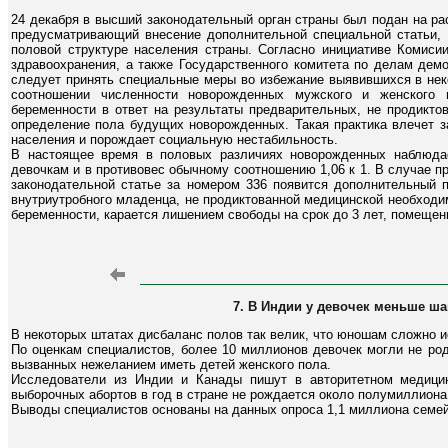
24 декабря в высший законодательный орган страны был подан на ра
предусматривающий внесение дополнительной специальной статьи, 
половой структуре населения страны. Согласно инициативе Комиси
здравоохранения, а также Государственного комитета по делам дем
следует принять специальные меры во избежание выявившихся в нек
соотношении численности новорожденных мужского и женского 
беременности в ответ на результаты предварительных, не продикто
определение пола будущих новорожденных. Такая практика влечет з
населения и порождает социальную нестабильность.
В настоящее время в половых различиях новорожденных наблюда
девочкам и в противовес обычному соотношению 1,06 к 1. В случае п
законодательной статье за номером 336 появится дополнительный п
внутриутробного младенца, не продиктованной медицинской необход
беременности, карается лишением свободы на срок до 3 лет, помеще
7. В Индии у девочек меньше ш
В некоторых штатах дисбаланс полов так велик, что юношам сложно и
По оценкам специалистов, более 10 миллионов девочек могли не род
вызванных нежеланием иметь детей женского пола.
Исследователи из Индии и Канады пишут в авторитетном медицин
выборочных абортов в год в стране не рождается около полумиллиона
Выводы специалистов основаны на данных опроса 1,1 миллиона семей 