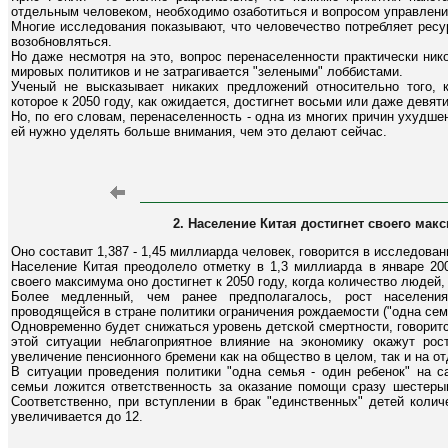
отдельным человеком, необходимо озаботиться и вопросом управлени
Многие исследования показывают, что человечество потребляет ресу
возобновляться.
Но даже несмотря на это, вопрос перенаселенности практически ник
мировых политиков и не затрагивается "зелеными" лоббистами.
Ученый не высказывает никаких предложений относительно того, 
которое к 2050 году, как ожидается, достигнет восьми или даже девя
Но, по его словам, перенаселенность - одна из многих причин ухудше
ей нужно уделять больше внимания, чем это делают сейчас.
2. Население Китая достигнет своего макс
Оно составит 1,387 - 1,45 миллиарда человек, говорится в исследова
Население Китая преодолело отметку в 1,3 миллиарда в январе 200
своего максимума оно достигнет к 2050 году, когда количество людей
Более медленный, чем ранее предполагалось, рост населени
проводящейся в стране политики ограничения рождаемости ("одна семь
Одновременно будет снижаться уровень детской смертности, говорит
этой ситуации неблагоприятное влияние на экономику окажут ро
увеличение пенсионного бремени как на общество в целом, так и на о
В ситуации проведения политики "одна семья - один ребенок" на с
семьи ложится ответственность за оказание помощи сразу шестеры
Соответственно, при вступлении в брак "единственных" детей коли
увеличивается до 12.