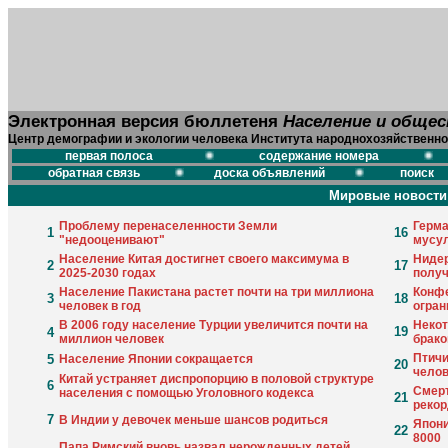
Электронная версия бюллетеня
Население и обще
Центр демографии и экологии человека Института народнохозяйственно
первая полоса
содержание номера
обратная связь
доска объявлений
поиск
Мировые новости
Проблему перенаселенности Земли
Герма
1
16
"недооценивают"
мусул
Население Китая достигнет своего максимума в
Ниде
2
17
2025-2030 годах
получ
Население Пакистана растет почти на три миллиона
Конф
3
18
человек в год
огран
В 2006 году население Турции увеличится почти на
Некот
19
4
миллион человек
брако
Птичи
5
Население Японии сокращается
20
челов
Китай устраняет диспропорцию в половой структуре
6
Смерт
населения с помощью Уголовного кодекса
21
рекор
7
В Индии у девочек меньше шансов родиться
Япони
22
8000
Папа Римский вновь назвал нерожденных детей