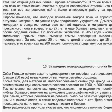
этот шаг открыл для них более широкие возможности. В то же врем
что пока не стоит искать счастья в других европейских странах, что
тех, кто все же решился найти более интересную работу за пре
инженеров.
Опросы показали, что молодое поколение венгров пока не торопи
ситуации, которая в минувшие годы продолжала ухудшаться. Демогр
молодежи к созданию семьи еще не наблюдалось в минувшие дес
прекрасного пола в возрасте до 27 лет и еще больше представител
после создания семьи. По прогнозам экспертов, к 2050 году числ
миллионов, причем столь высокие темпы сокращения численн
последствия. За последние 20 лет число детей в возрасте до 15 
человек, в то время как на 200 тысяч пополнились ряды венгров пенси
10. За каждого новорожденного поляка бу
Сейм Польши принял закон о единовременном пособии, выплачиваемо
(свыше 250 евро) независимо от величины семейного дохода.
Кроме того, для матерей из малообеспеченных семей (где доход на 
размер такого единовременного пособия составит не 1000, а 2000 злот
Тем не менее, польские эксперты указывают, что выделение пособи
нибудь большого влияния на улучшение демографической ситуации в
для семей, которые решаются на ребенка, было бы развитие учрежде
ним и снижение оплат, а также введение налоговых льгот. Дело в том
посещающих ясли, является самым низким в Европе.
Демографические прогнозы указывают, что численность поляков буде