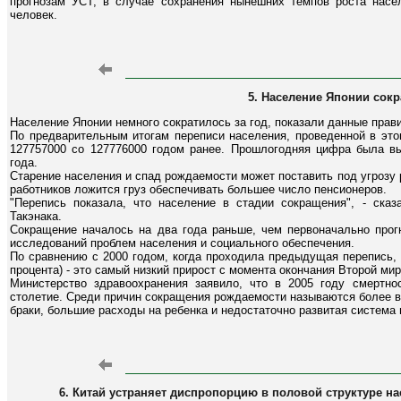
прогнозам УСТ, в случае сохранения нынешних темпов роста насел
человек.
5. Население Японии сок
Население Японии немного сократилось за год, показали данные прави
По предварительным итогам переписи населения, проведенной в этом
127757000 со 127776000 годом ранее. Прошлогодняя цифра была в
года.
Старение населения и спад рождаемости может поставить под угрозу 
работников ложится груз обеспечивать большее число пенсионеров.
"Перепись показала, что население в стадии сокращения", - ска
Такэнака.
Сокращение началось на два года раньше, чем первоначально прог
исследований проблем населения и социального обеспечения.
По сравнению с 2000 годом, когда проходила предыдущая перепись, 
процента) - это самый низкий прирост с момента окончания Второй ми
Министерство здравоохранения заявило, что в 2005 году смертн
столетие. Среди причин сокращения рождаемости называются более в
браки, большие расходы на ребенка и недостаточно развитая систем
6. Китай устраняет диспропорцию в половой структуре н