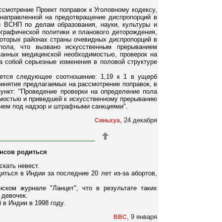
ссмотрение Проект поправок к Уголовному кодексу,
направленной на предотвращение диспропорций в
и ВСНП по делам образования, науки, культуры и
ографической политики и планового деторождения,
оторых районах страны очевидных диспропорций в
пола, что вызвано искусственным прерыванием
ванных медицинской необходимостью, проверок на
а собой серьезные изменения в половой структуре
ется следующее соотношение: 1,19 к 1 в ущерб
ринятия предлагаемых на рассмотрение поправок, в
ункт: "Проведение проверки на определение пола
имостью и приведшей к искусственному прерыванию
нием под надзор и штрафными санкциями".
, 24 декабря
Синьхуа
ансов родиться
скать невест.
иться в Индии за последние 20 лет из-за абортов,
ском журнале "Ланцет", что в результате таких
 девочек.
в Индии в 1998 году.
, 9 января
BBC