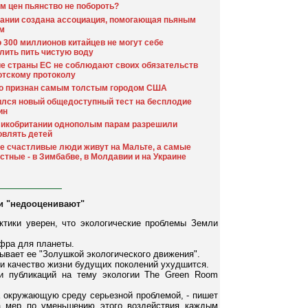
м цен пьянство не побороть?
ании создана ассоциация, помогающая пьяным
м
 300 миллионов китайцев не могут себе
лить пить чистую воду
е страны ЕС не соблюдают своих обязательств
отскому протоколу
о признан самым толстым городом США
лся новый общедоступный тест на бесплодие
ин
икобритании однополым парам разрешили
влять детей
 счастливые люди живут на Мальте, а самые
стные - в Зимбабве, в Молдавии и на Украине
и "недооценивают"
ктики уверен, что экологические проблемы Земли
фра для планеты.
ывает ее "Золушкой экологического движения".
 и качество жизни будущих поколений ухудшится.
ии публикаций на тему экологии The Green Room
а окружающую среду серьезной проблемой, - пишет
та мер по уменьшению этого воздействия каждым