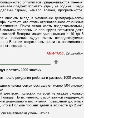
я большинство оптимистов придерживаются мнения,
 вначале следует испытать удачу на родине. Среди
делами страны, немало врачей, программистов,
тся вносить вклад в улучшение демографической
афы считают, что столь отрицательного отношения
ятилетия. Почти пятая часть представительниц
ей сильной половины не планируют потомства даже
о жителей Венгрии может уменьшиться с 10 до 8
ости населения будут иметь непредсказуемые
лет в Венгрии сократилось почти на полмиллиона
онного возраста.
, 29 декабря
АМИ-ТАСС
дут платить 1000 злотых
м после рождения ребенка в размере 1000 злотых
одного члена семьи составляет менее 504 злотых)
ых.
й для всех польских матерей не окажет сколько-
 Польше. По их мнению, самой важной поддержкой
ний дошкольного воспитания, повышение доступа к
, что в Польше процент детей в возрасте до 2 лет,
т систематически уменьшаться.