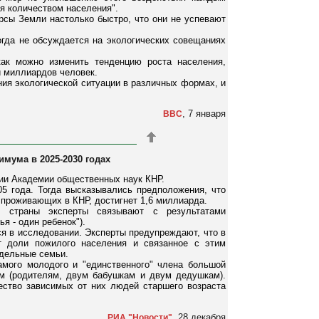
я количеством населения".
рсы Земли настолько быстро, что они не успевают
огда не обсуждается на экологических совещаниях
как можно изменить тенденцию роста населения,
ти миллиардов человек.
ния экологической ситуации в различных формах, и
, 7 января
BBC
имума в 2025-2030 годах
нии Академии общественных наук КНР.
5 года. Тогда высказывались предположения, что
, проживающих в КНР, достигнет 1,6 миллиарда.
я страны эксперты связывают с результатами
я - один ребенок").
ся в исследовании. Эксперты предупреждают, что в
ст доли пожилого населения и связанное с этим
тдельные семьи.
амого молодого и "единственного" члена большой
м (родителям, двум бабушкам и двум дедушкам).
чество зависимых от них людей старшего возраста
, 28 декабря
РИА "Новости"