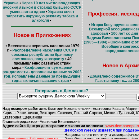
Украине
•
Через 10 лет число владеющих
русским языком в странах бывшего СССР
уменьшится вдвое
•
Украина хочет
Профессия: исслед
запретить наружную рекламу табака и
алкоголя
•
•
Игорю Кону вручена зол
Всемирной ассоциации се
здоровья
•
100 лет со дн
Новое в Приложениях
Вадима Вячеславовича По
(1905—1984)
•
Окончание фот
•
Всесоюзная перепись населения 1979
Всеобщего конгресс
г. •
Распределение населения CCCР и
народонаселени
союзных республик по брачному
состоянию, полу и возрасту
•
40
промышленно развитых стран
Новое в Архи
мира •
Коэффициент суммарной
рождаемости - дополнены данные за 2003
•
Добавлено содержимое D
год, исправлены данные за предыдущие
Газеты пишут о... за 20
годы, включая название стран
•
Потерялись в Демоскопе?
Над номером работали:
Дмитрий Богоявленский, Екатерина Кваша, Мария 
Кирилл Решетников, Виктория Сакевич, Евгений Сороко, Михаил Тульский, 
Екатерина Щербакова
Главный редактор
- Анатолий Вишневский
Адрес сайта Центра демографии и экологии человека:
www.demoscope.ru/
Демоскоп Weekly издается при поддерж
Национального института демографическ