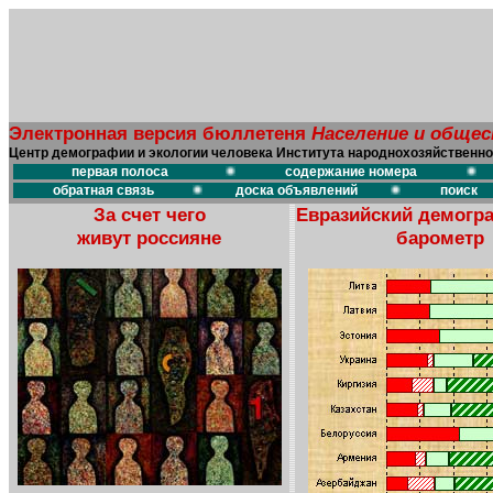
Электронная версия бюллетеня
Население и обще
Центр демографии и экологии человека Института народнохозяйственно
первая полоса
содержание номера
обратная связь
доска объявлений
поиск
За счет чего
Евразийский демогр
живут россияне
барометр