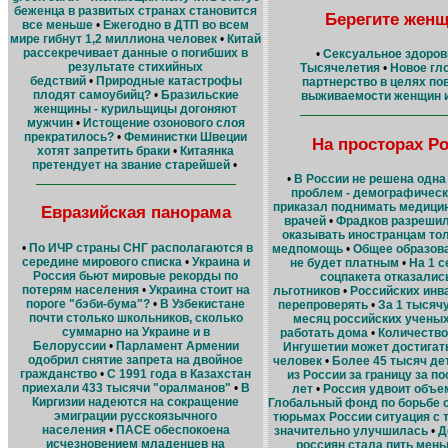
беженца в развитых странах становится
Берегите женщ
все меньше
•
Ежегодно в ДТП во всем
мире гибнут 1,2 миллиона человек
•
Китай
рассекречивает данные о погибших в
•
Сексуальное здоров
результате стихийных
Тысячелетия
•
Новое гл
бедствий
•
Природные катастрофы
партнерство в целях п
плодят самоубийц?
•
Бразильские
выживаемости женщин и
женщины - курильщицы догоняют
мужчин
•
Истощение озонового слоя
прекратилось?
•
Феминистки Швеции
На просторах Р
хотят запретить браки
•
Китаянка
претендует на звание старейшей
•
•
В России не решена одна
проблем - демографичес
приказал поднимать медицин
Евразийская панорама
врачей
•
Фрадков разрешил
оказывать иностранцам то
•
По ИЧР страны СНГ располагаются в
медпомощь
•
Общее образова
середине мирового списка
•
Украина и
не будет платным
•
На 1 с
Россия бьют мировые рекорды по
соцпакета отказалис
потерям населения
•
Украина стоит на
льготников
•
Российских инв
пороге "бэби-бума"?
•
В Узбекистане
перепроверять
•
За 1 тысяч
почти столько школьников, сколько
месяц российских ученых
суммарно на Украине и в
работать дома
•
Количество
Белоруссии
•
Парламент Армении
Ингушетии может достигат
одобрил снятие запрета на двойное
человек
•
Более 45 тысяч де
гражданство
•
С 1991 года в Казахстан
из России за границу за п
приехали 433 тысячи "оралманов"
•
В
лет
•
Россия удвоит объем
Киргизии надеются на сокращение
Глобальный фонд по борьбе
эмиграции русскоязычного
тюрьмах России ситуация с 
населения
•
ПАСЕ обеспокоена
значительно улучшилась
•
Д
исчезновением младенцев на
россиян стала пить мень