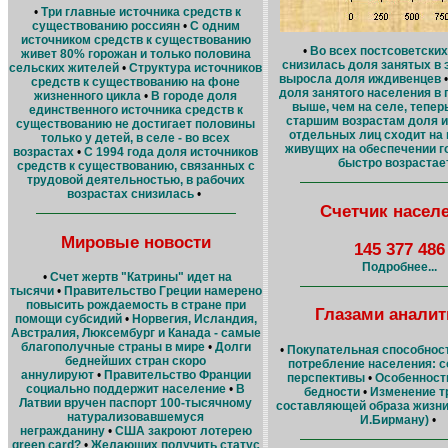
•
Три главные источника средств к
существованию россиян
•
С одним
источником средств к существованию
•
Во всех постсоветских
живет 80% горожан и только половина
снизилась доля занятых в 
сельских жителей
•
Структура источников
выросла доля иждивенцев
средств к существованию на фоне
доля занятого населения в
жизненного цикла
•
В городе доля
выше, чем на селе, теперь
единственного источника средств к
старшим возрастам доля 
существованию не достигает половины
отдельных лиц сходит на н
только у детей, в селе - во всех
живущих на обеспечении г
возрастах
•
С 1994 года доля источников
быстро возрастае
средств к существованию, связанных с
трудовой деятельностью, в рабочих
возрастах снизилась
•
Счетчик насел
Мировые новости
145 377 486
Подробнее...
•
Счет жертв "Катрины" идет на
тысячи
•
Правительство Греции намерено
повысить рождаемость в стране при
Глазами аналит
помощи субсидий
•
Норвегия, Исландия,
Австралия, Люксембург и Канада - самые
благополучные страны в мире
•
Долги
•
Покупательная способнос
беднейших стран скоро
потребление населения: с
аннулируют
•
Правительство Франции
перспективы
•
Особенност
социально поддержит население
•
В
бедности
•
Изменение т
Латвии вручен паспорт 100-тысячному
составляющей образа жизн
натурализовавшемуся
И.Бирману)
•
негражданину
•
США закроют лотерею
green card?
•
Желающих получить статус