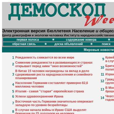
Электронная версия бюллетеня
Население и обще
Центр демографии и экологии человека Института народнохозяйственно
первая полоса
содержание номера
обратная связь
доска объявлений
поиск
Мировые новости
1
Рождаемость снижается во всем мире
Кувей
9
в слу
Снижение рождаемости в развивающихся странах
2
Брита
открывает перед ними "окно возможностей"
10
поли
В Китае 15 человек награждены за вклад в дело
3
11
Израи
сдерживания роста народонаселения и семейного
планирования
Граж
12
Население Германии составляет примерно 82,6
групп
4
миллиона человек
В Мон
13
5
Италия - самая "старая" европейская страна
брош
Чешск
6
Успехи здравоохранения Ирана
14
годо
Восточная часть Германии значительно опережает
7
западную по уровню безработицы
В случае начала войны в Ираке США выделят
8
беженцам по 25 долларов на человека