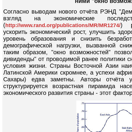
ними "окно возмож
Согласно выводам нового отчёта РЭНД "Де
взгляд на экономические последс
(
) р
http://www.rand.org/publications/MR/MR1274/
ускорить экономический рост, улучшить здор
уровень образования и снизить безрабо
демографической нагрузки, вызванной сни
таким образом, "окно возможностей" позво
дивиденды" от проводимой ранее политики с
условия жизни. Страны Восточной Азии наи
Латинской Америки скромнее, а успехи африк
Сахары) едва заметны. Авторы отчёта у
структурируется возрастная пирамида на
экономического развития страны - этот факто